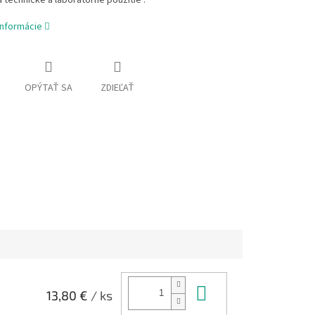
 technické a laboratórne použitie .
informácie
OPÝTAŤ SA
ZDIEĽAŤ
Do košíka
13,80 €
/ ks