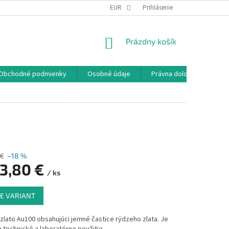
EUR
Prihlásenie
NÁKUPNÝ
Prázdny košík
KOŠÍK
Obchodné podmienky
Osobné údaje
Právna doložka
 €
–18 %
3,80 €
/ ks
ová
E VARIANT
zlato Au100 obsahujúci jemné častice rýdzeho zlata. Je