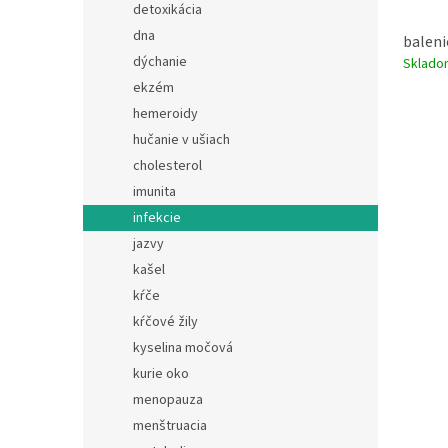
detoxikácia
dna
baleni
dýchanie
Sklad
ekzém
hemeroidy
hučanie v ušiach
cholesterol
imunita
infekcie
jazvy
kašel
kŕče
kŕčové žily
kyselina močová
kurie oko
menopauza
menštruacia