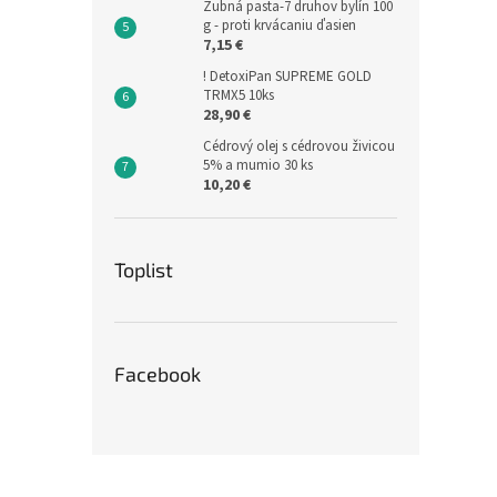
Zubná pasta-7 druhov bylín 100
g - proti krvácaniu ďasien
7,15 €
! DetoxiPan SUPREME GOLD
TRMX5 10ks
28,90 €
Cédrový olej s cédrovou živicou
5% a mumio 30 ks
10,20 €
Toplist
Facebook
Z
á