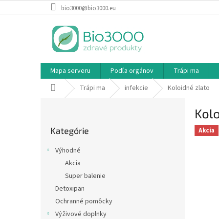
Prejsť
bio3000@bio3000.eu
na
obsah
Mapa serveru
Podľa orgánov
Trápi ma
Domov
Trápi ma
infekcie
Koloidné zlato
B
Kolo
o
Preskočiť
č
Kategórie
kategórie
Akcia
n
ý
Výhodné
p
Akcia
a
Super balenie
n
e
Detoxipan
l
Ochranné pomôcky
Výživové doplnky