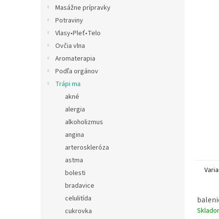
Masážne prípravky
Potraviny
Vlasy•Pleť•Telo
Ovčia vlna
Aromaterapia
Podľa orgánov
Trápi ma
akné
alergia
alkoholizmus
angina
arteroskleróza
astma
Varia
bolesti
bradavice
celulitída
baleni
Sklad
cukrovka