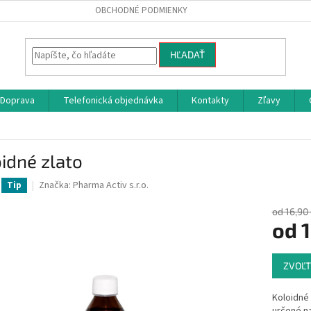
OBCHODNÉ PODMIENKY
HĽADAŤ
Doprava
Telefonická objednávka
Kontakty
Zľavy
idné zlato
Značka:
Pharma Activ s.r.o.
Tip
od 16,90
od
1
Jednotk
ZVOĽT
cena:
Koloidné 