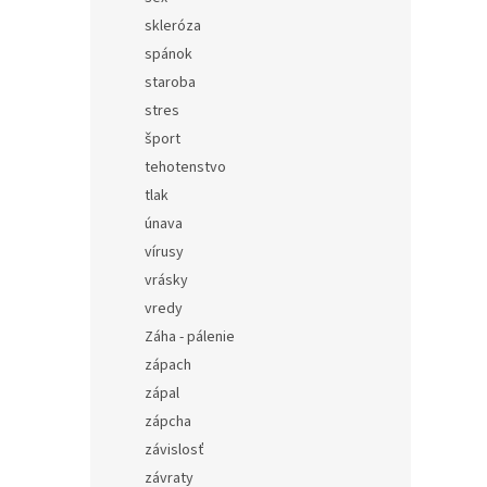
skleróza
spánok
staroba
stres
šport
tehotenstvo
tlak
únava
vírusy
vrásky
vredy
Záha - pálenie
zápach
zápal
zápcha
závislosť
závraty