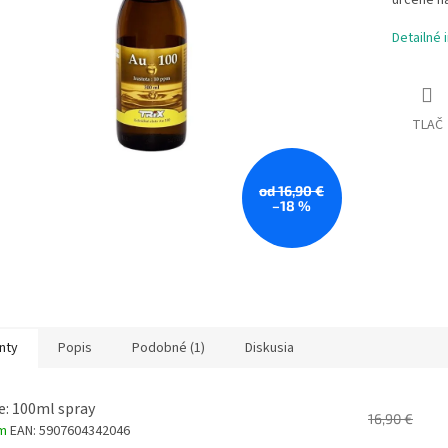
určené na
Detailné 
TLAČ
od 16,90 €
–18 %
nty
Popis
Podobné (1)
Diskusia
e: 100ml spray
16,90 €
om
EAN:
5907604342046