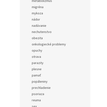
metabolizmus
migréna
mykoza
nádor
nadúvanie
nechutenstvo
obezita
onkologiecké problemy
opuchy
otrava
parazity
plesne
pamať
popáleniny
prechladenie
psoriaza
reuma
sex