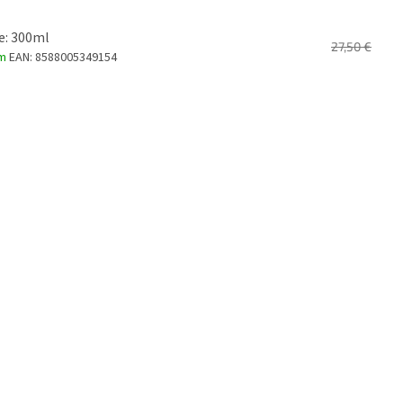
e: 300ml
27,50 €
om
EAN:
8588005349154