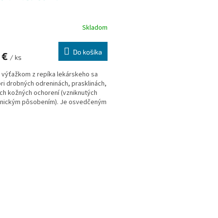
Skladom
Do košíka
 €
/ ks
 výťažkom z repíka lekárskeho sa
pri drobných odreninách, prasklinách,
ích kožných ochorení (vzniknutých
nickým pôsobením). Je osvedčeným
níkom pri zápaloch nechtového
či záderoch.
O
v
l
á
d
a
c
i
e
p
r