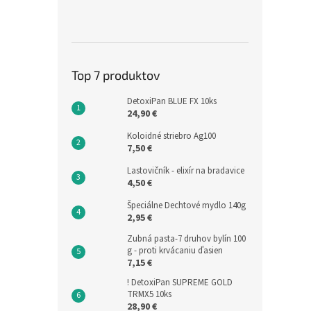
Top 7 produktov
DetoxiPan BLUE FX 10ks
24,90 €
Koloidné striebro Ag100
7,50 €
Lastovičník - elixír na bradavice
4,50 €
Špeciálne Dechtové mydlo 140g
2,95 €
Zubná pasta-7 druhov bylín 100
g - proti krvácaniu ďasien
7,15 €
! DetoxiPan SUPREME GOLD
TRMX5 10ks
28,90 €