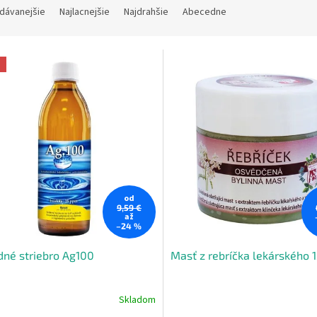
dávanejšie
Najlacnejšie
Najdrahšie
Abecedne
a
od
9,59 €
až
–24 %
dné striebro Ag100
Masť z rebríčka lekárského 
Skladom