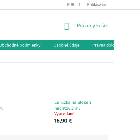
EUR
Prihlásenie
NÁKUPNÝ
Prázdny košík
KOŠÍK
Obchodné podmienky
Osobné údaje
Právna doložka
Ceruzka na pleseň
ml
nechtov 3 ml
Vypredané
16,90 €