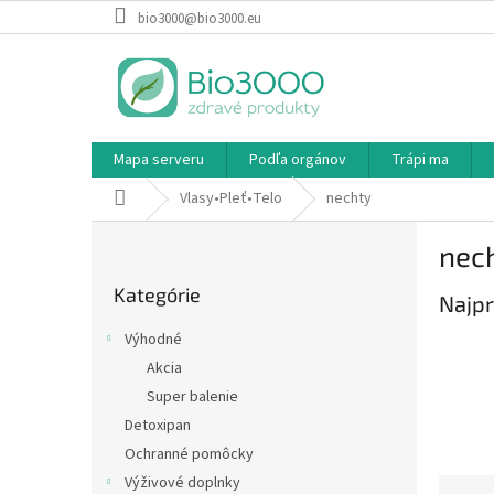
Prejsť
bio3000@bio3000.eu
na
obsah
Mapa serveru
Podľa orgánov
Trápi ma
Domov
Vlasy•Pleť•Telo
nechty
B
nec
o
Preskočiť
č
Kategórie
kategórie
Najpr
n
ý
Výhodné
p
Akcia
a
Super balenie
n
e
Detoxipan
l
Ochranné pomôcky
Výživové doplnky
R