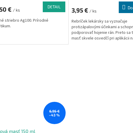
DETAIL
Do
,50 €
3,95 €
/ ks
/ ks
né striebro Ag100. Prírodné
Rebríček lekársky sa vyznačuje
otikum.
protizápalovými účinkami a schop
podporovať hojenie rán. Preto sa 
masť skvele osvedčí pri aplikácii n
popraskanú kožu, napr. na hlboko
popraskané päty či ruky, pôsobí
rebríčková masť skutočne blahodá
Rebríčková masť výborne sťahuje, 
regeneruje a zmäkčuje pokožku.
6,95 €
–43 %
ová masť 150 ml