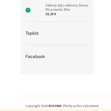
Cédrový olej s cédrovou živicou
5% a mumio 30 ks
10,20 €
Toplist
Facebook
Z
á
p
ä
t
i
Copyright 2026
BIO3000
. Všetky práva vyhradené.
e