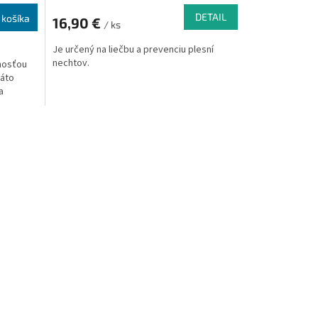
DETAIL
 košíka
16,90 €
/ ks
Je určený na liečbu a prevenciu plesní
nechtov.
nosťou
táto
a
rne.
čistí,