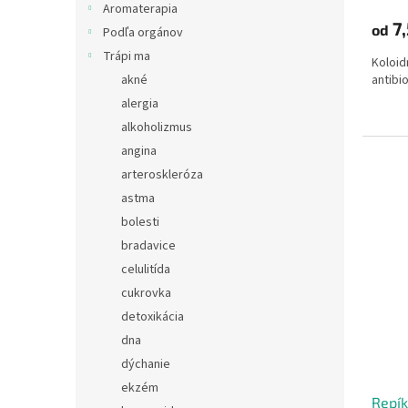
Aromaterapia
7
od
Podľa orgánov
Trápi ma
Koloid
akné
antibi
alergia
alkoholizmus
angina
arteroskleróza
astma
bolesti
bradavice
celulitída
cukrovka
detoxikácia
dna
dýchanie
ekzém
Repík