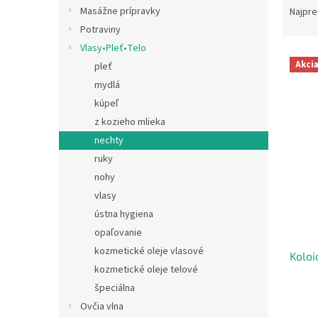
a
Masážne prípravky
Najpre
d
Potraviny
e
Vlasy•Pleť•Telo
V
n
Akci
pleť
ý
i
mydlá
p
e
i
p
kúpeľ
s
r
z kozieho mlieka
p
o
nechty
r
d
ruky
o
u
nohy
d
k
vlasy
u
t
k
o
ústna hygiena
t
v
opaľovanie
o
kozmetické oleje vlasové
Koloi
v
kozmetické oleje telové
špeciálna
Ovčia vlna