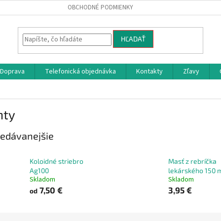
OBCHODNÉ PODMIENKY
HĽADAŤ
Doprava
Telefonická objednávka
Kontakty
Zľavy
hty
edávanejšie
Koloidné striebro
Masť z rebríčka
Ag100
lekárského 150 
Skladom
Skladom
7,50 €
3,95 €
od