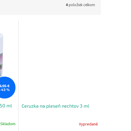
4
položiek celkom
6,95 €
–43 %
150 ml
Ceruzka na pleseň nechtov 3 ml
Skladom
Vypredané