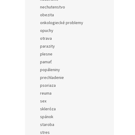
nechutenstvo
obezita
onkologiecké problemy
opuchy
otrava
parazity
plesne
pamať
popáleniny
prechladenie
psoriaza
reuma
sex
skleróza
spánok
staroba
stres