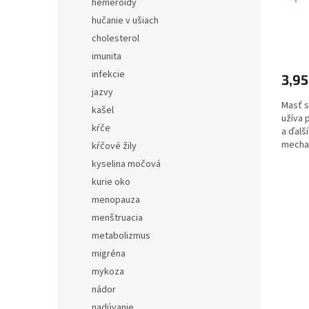
hemeroidy
hučanie v ušiach
cholesterol
imunita
infekcie
3,95
jazvy
Masť s
kašel
užíva 
kŕče
a ďalš
mecha
kŕčové žily
pomoc
kyselina močová
lôžka 
kurie oko
menopauza
menštruacia
metabolizmus
migréna
mykoza
nádor
nadúvanie