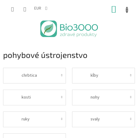
Prejsť
NÁKUP
na
EUR
obsah
KOŠÍK
pohybové ústrojenstvo
chrbtica
kĺby
kosti
nohy
ruky
svaly