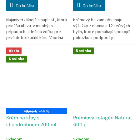
Do košíka
Do košíka
Najuniverzálnejšia náplasť, ktorá
Krémový balzam obsahuje
prinášu úľavu v mnohých
výťažky z mumia a 12 liečivých
prípadoch - ideálna voľba pre
bylín, ktoré pomáhajú upokojiť
prvú detoxikačnú kúru. Vhodná
pokožku a podporiť jej
aj pre alergikov. Jediná náplasť,
prirodzené regeneračné
ktorá obsahuje až 81%
procesy.
Akcia
Novinka
vzácneho bambusového a
Novinka
drevného octu....
10,45 €
–14 %
Krém na kĺby s
Prémiový kolagén Natural
chondroitínom 200 ml
400 g
Skladom
Skladom