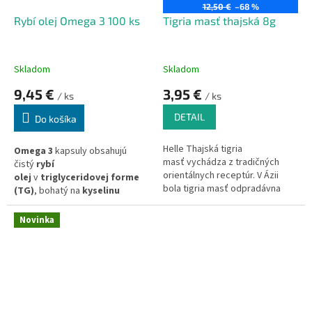
12,50 €
–68 %
Rybí olej Omega 3 100 ks
Tigria masť thajská 8g
Skladom
Skladom
9,45 €
3,95 €
/ ks
/ ks
DETAIL
Do košíka
Helle Thajská tigria
Omega 3
kapsuly obsahujú
masť
vychádza z tradičných
čistý
rybí
orientálnych receptúr. V Ázii
olej
v
triglyceridovej forme
bola tigria masť odpradávna
(TG)
, bohatý na
kyselinu
používaná ako univerzálne
eikosapentaénovú
prírodné mazanie pre mnoho
(EPA)
a
kyselinu
Novinka
neduhov. Používa sa
dokozahexaénovú (DHA)
,
najčastejšie pri bolestiach
ktoré podporujú celkové
hlavy, na uvoľnenie svalového
zdravie.
napätia alebo ako prostriedok
na osvieženie pri únave.
Vhodné pre každodenné
užívanie na doplnenie
esenciálnych mastných kyselín