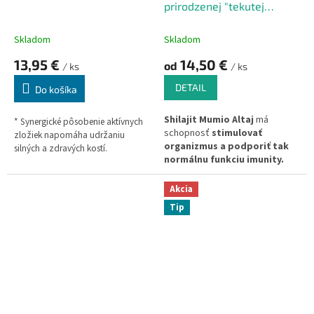
prirodzenej "tekutej
forme"
Skladom
Skladom
13,95 €
14,50 €
od
/ ks
/ ks
DETAIL
Do košíka
Shilajit Mumio Altaj
má
* Synergické pôsobenie aktívnych
schopnosť
stimulovať
zložiek napomáha udržaniu
organizmus a podporiť tak
silných a zdravých kostí
.
normálnu funkciu imunity.
Teraz na trhu v "tekutej"
podobe (husté ako smola).
Akcia
Tip