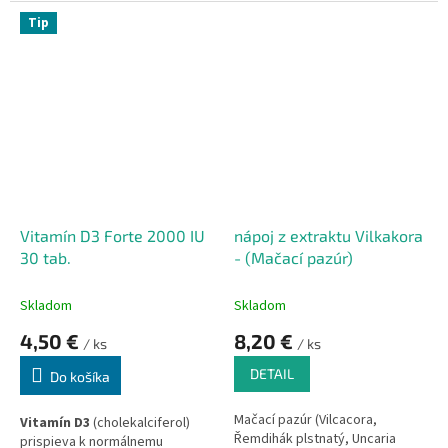
olej Renovality sa odporúča ako
na ošetrenie zahojených
Nové zloženie - vyšší obsah
Tip
jaziev, tak aj ako forma teplého
mumia, v jednej kapsule 583
obkladu na koži natiahnutých
mg mumia (shilajit).
častí tela.
Vitamín D3 Forte 2000 IU
nápoj z extraktu Vilkakora
30 tab.
- (Mačací pazúr)
Skladom
Skladom
4,50 €
8,20 €
/ ks
/ ks
DETAIL
Do košíka
Mačací pazúr (Vilcacora,
Vitamín D3
(cholekalciferol)
Řemdihák plstnatý, Uncaria
prispieva k normálnemu