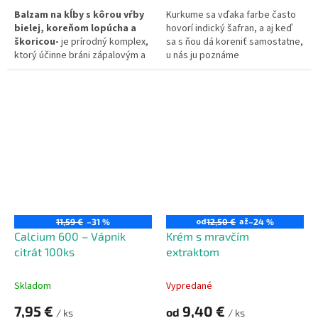
Balzam na kĺby s kôrou vŕby
Kurkume sa vďaka farbe často
bielej, koreňom lopúcha a
hovorí indický šafran, a aj keď
škoricou-
je prírodný komplex,
sa s ňou dá koreniť samostatne,
ktorý účinne bráni zápalovým a
u nás ju poznáme
infekčným procesom v kĺboch a
predovšetkým z rôznych kari
pomáha obnoviť pohyblivosť
zmesí.
kĺbov.
od
až
11,59 €
–31 %
12,50 €
–24 %
Calcium 600 – Vápnik
Krém s mravčím
citrát 100ks
extraktom
Skladom
Vypredané
7,95 €
9,40 €
od
/ ks
/ ks