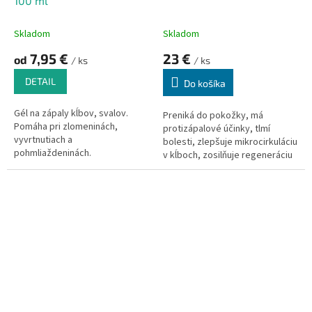
100 ml
Skladom
Skladom
7,95 €
23 €
od
/ ks
/ ks
DETAIL
Do košíka
Gél na zápaly kĺbov, svalov.
Preniká do pokožky, má
Pomáha pri zlomeninách,
protizápalové účinky, tlmí
vyvrtnutiach a
bolesti, zlepšuje mikrocirkuláciu
pohmliaždeninách.
v kĺboch, zosilňuje regeneráciu
chrupaviek a aktivuje centrá
samoregulácie kĺbov.