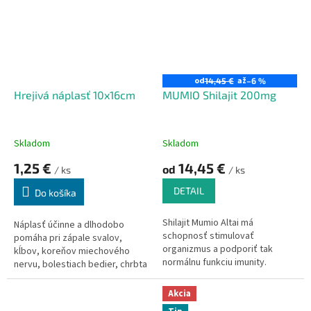
od
až
14,45 €
–6 %
Hrejivá náplasť 10x16cm
MUMIO Shilajit 200mg
Skladom
Skladom
1,25 €
14,45 €
od
/ ks
/ ks
DETAIL
Do košíka
Shilajit Mumio Altai má
Náplasť účinne a dlhodobo
schopnosť stimulovať
pomáha pri zápale svalov,
organizmus a podporiť tak
kĺbov, koreňov miechového
normálnu funkciu imunity.
nervu, bolestiach bedier, chrbta
a ochorení z prechladnutia.
Akcia