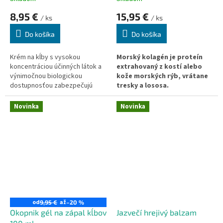
8,95 €
15,95 €
/ ks
/ ks
Do košíka
Do košíka
Krém na kĺby s vysokou
Morský kolagén je proteín
koncentráciou účinných látok a
extrahovaný z kostí alebo
výnimočnou biologickou
kože morských rýb, vrátane
dostupnosťou zabezpečujú
tresky a lososa.
vysokú účinnosť krému.
Jedinečné zloženie a štruktúra
Novinka
Novinka
morských kolagénových
peptidov prináša celý rad
zdraviu prospešných výhod.
od
až
9,95 €
–20 %
Okopnik gél na zápal kĺbov
Jazvečí hrejivý balzam