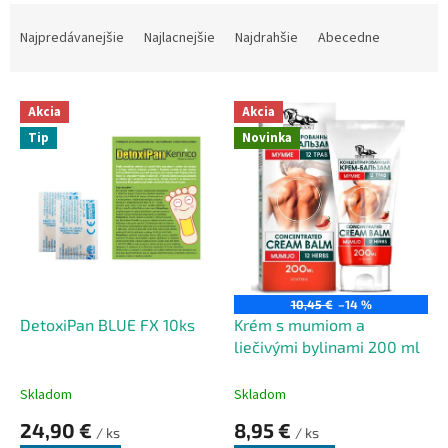
R
a
Najpredávanejšie
Najlacnejšie
Najdrahšie
Abecedne
d
e
V
n
Akcia
Akcia
ý
i
Tip
Novinka
p
e
i
p
s
r
p
o
r
d
o
u
d
k
u
t
10,45 €
–14 %
k
o
DetoxiPan BLUE FX 10ks
Krém s mumiom a
t
v
liečivými bylinami 200 ml
o
v
Skladom
Skladom
24,90 €
8,95 €
/ ks
/ ks