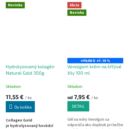
Novinka
Akcia
Novinka
od
až
9,90 €
–19 %
Hydrolyzovaný kolagén
Venolgom krém na kŕčové
Natural Gold 300g
žily 100 ml
Skladom
Skladom
11,55 €
7,95 €
od
/ ks
/ ks
DETAIL
Do košíka
Gél na nohy Venolgon sa
Collagen Gold
odporúča ako doplnok pri liečbe
je
hydrolyzovaný hovädzí