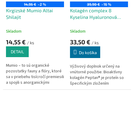
14,95 €
–2 %
39,90 €
–16 %
Kirgizské Mumio Altai
Kolagén complex 8
Shilajit
Kyselina Hyaluronová
30vrecúšok
Skladom
Skladom
14,55 €
33,50 €
/ ks
/ ks
DETAIL
Do košíka
Mumio – to sú organické
Výživový doplnok určený na
pozostatky fauny a flóry, ktoré
vnútorné použitie. Bioaktívny
sa v priebehu tisícročí premiesili
kolagén Peptan® je proteín so
a spojili s anorganickými
špecifickým zložením
skalnými minerálmi.
aminokyselín a dobrou
biologickou dostupnosťou.
Obsahuje malé molekuly
kolagénu, ktoré sa účinne
absorbujú do pokožky a
podávajú sa z vnútra. Kyselina
hyalúronová vyplňuje priestor
medzi kolagénovými vláknami a