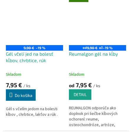
Kĺby + kosti + väzy +
šľachy + imunita.
Zdroj glukozamínu,
fosforu a vápnika.
28% podiel kolagénu
typu II, ktorý je hlavnou
zložkou chrupavky.
od
až
9,90 €
–19 %
9,90 €
–19 %
Gél včelí jed na bolesť
Reumalgon gél na kĺby
kĺbov, chrbtice, rúk
Skladom
Skladom
7,95 €
7,95 €
od
/ ks
/ ks
DETAIL
Do košíka
REUMALGON odporúča ako
Gél s včelím jedom na bolesti
doplnok pri liečbe kĺbových
kĺbov , chrbtice, lakťov a rúk .
ochorení: reume,
osteochondróze, artróze,
artritída, dne.