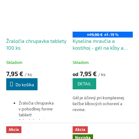
fosforu.
Bez obsahu pridaných
aróm, farbív, sladidiel.
od
až
9,90 €
–19 %
Žraločia chrupavka tablety
Kyselina mravčia a
100 ks
kostihoj - gél na kĺby a
reumu
Skladom
Skladom
7,95 €
7,95 €
od
/ ks
/ ks
DETAIL
Do košíka
Gél je účinný pri komplexnej
Žraločia chrupavka
liečbe kĺbových ochorení a
v pohodlnej forme
revme.
tabliet!
Prírodný zdroj
chondroitín sulfátu (GAG).
Akcia
Akcia
500mg žraločej
Novinka
chrupavky v 1 tablete!