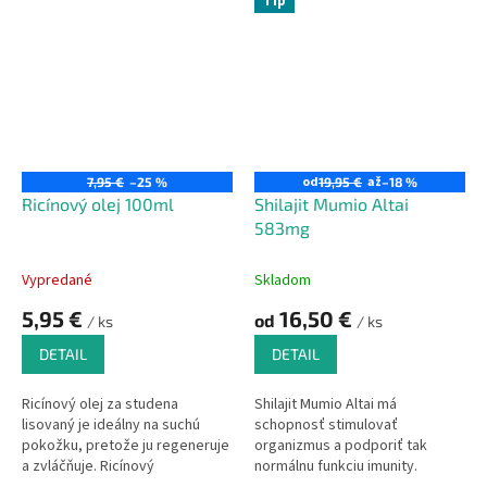
Tip
od
až
7,95 €
–25 %
19,95 €
–18 %
Ricínový olej 100ml
Shilajit Mumio Altai
583mg
Vypredané
Skladom
5,95 €
16,50 €
od
/ ks
/ ks
DETAIL
DETAIL
Ricínový olej za studena
Shilajit Mumio Altai má
lisovaný je ideálny na suchú
schopnosť stimulovať
pokožku, pretože ju regeneruje
organizmus a podporiť tak
a zvláčňuje. Ricínový
normálnu funkciu imunity.