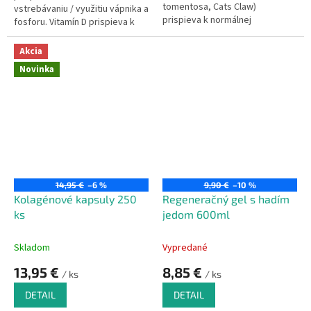
tomentosa, Cats Claw)
vstrebávaniu / využitiu vápnika a
prispieva k normálnej
fosforu. Vitamín D prispieva k
funkcii imunity a k normálnemu
normálnej hladine vápnika v krvi
stavu kĺbov.
a zdravých kostí. Vitamín D
Akcia
prispieva k udržaniu normálnej
Novinka
činnosti svalov, stavu zubov,
podporuje funkciu imunitného
systému a podieľa sa na
procese delenia buniek.
14,95 €
–6 %
9,90 €
–10 %
Kolagénové kapsuly 250
Regeneračný gel s hadím
ks
jedom 600ml
Skladom
Vypredané
13,95 €
8,85 €
/ ks
/ ks
DETAIL
DETAIL