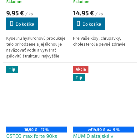
Skladom
Skladom
9,95 €
14,95 €
/ ks
/ ks
Do košíka
Do košíka
Kyselinu hyaluronovú produkuje
Pre Vaše kĺby, chrupavky,
telo prirodzene a jej úlohou je
cholesterol a pevné zdravie.
naväzovať vodu a vytvárať
gélovitú štruktúru. Najvyššie
koncentrácie sú v tekutinách v
očiach a v kĺboch.
Tip
Akcia
Tip
od
až
16,90 €
–17 %
14,50 €
–9 %
OSTEO max forte 90ks
MUMIO altajské v