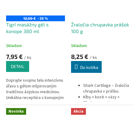
12,50 €
–36 %
Tigrí masážny gél s
Žraločia chrupavka prášok
konope 380 ml
100 g
Skladom
Skladom
7,95 €
8,25 €
/ ks
/ ks
DETAIL
Do košíka
Doprajte svojmu telu intenzívnu
Shark Cartilage – žraločia
úľavu s gélom inšpirovaným
chrupavka v prášku.
tradičnou ázijskou medicínou.
Kĺby + kosti + väzy +
Unikátna receptúra s konopným
šľachy + imunita.
olejom a bohatou zmesou
28% podiel kolagénu
éterických olejov je navrhnutá
Novinka
Akcia
typu II.
tak, aby podporila regeneráciu
Prírodný zdroj
svalov a kĺbov, uvoľnila napätie
chondroitínu,
a prispela k pokojnému spánku.
glukozamínu, vápnika,