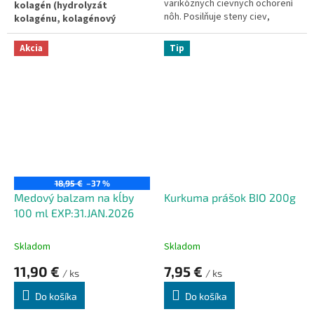
varikóznych cievnych ochorení
kolagén (hydrolyzát
nôh. Posilňuje steny ciev,
kolagénu, kolagénový
zlepšuje cirkuláciu krvi aj lymfy,
peptid) od renomovaného
odstraňuje opuchy a zmierňuje
nemeckého výrobcu.
Akcia
Tip
únavu.
18,95 €
–37 %
Medový balzam na kĺby
Kurkuma prášok BIO 200g
100 ml EXP:31.JAN.2026
Skladom
Skladom
11,90 €
7,95 €
/ ks
/ ks
Do košíka
Do košíka