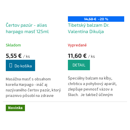
prispieva k udržaniu zdravej
pokožky. Kolagén complex 8
obsahuje komplex vitamínov a
minerálov.
14,50 €
–20 %
Čertov pazúr - alias
Tibetský balzam Dr.
harpago masť 125ml
Valentína Dikulja
Skladom
Vypredané
5,55 €
11,60 €
/ ks
/ ks
DETAIL
Do košíka
Špeciálny balzam na kĺby,
Masážna masť s obsahom
chrbticu a pohybový aparát,
koreňa Harpago - ináč aj
zlepšuje pevnosť väzov a
nazývaného čertov pazúr, ktorý
šliach. Je taktiež účinným
priaznivo pôsobí na zdravie
prostriedkom na prevenciu
kĺbov. Má utišujúci,
pred ochorením kĺbov a
protizápalové, antiseptické a
Novinka
chrbtice
anestetické účinky.
Povzbudzuje krvný tok,
zrýchľuje metabolizmus a
cirkuláciu lymfy.