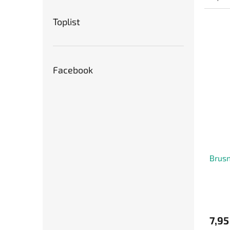
močov
Toplist
Facebook
Brusn
7,95