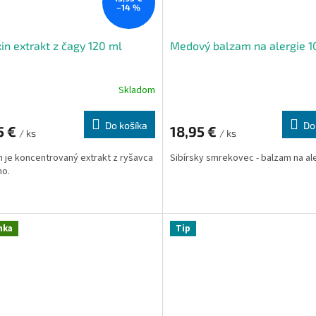
–14 %
in extrakt z čagy 120 ml
Medový balzam na alergie 1
Skladom
Do košíka
Do
5 €
18,95 €
/ ks
/ ks
n je koncentrovaný extrakt z ryšavca
Sibírsky smrekovec - balzam na ale
ho.
nka
Tip