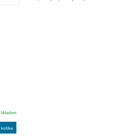
a s
konzumovaných korenín sveta.
ívajú sa
Je zdrojom množstva bioaktívnych zlúčenín
a používa sa v rôznych formách, či už ako
é
čerstvý, sušený, nakladaný, konzervovaný,
či dokonca kandizovaný.
é cesty
Skladom
 košíka