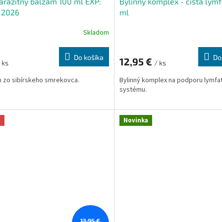
arazitný balzam 100 ml EXP:
Bylinný komplex - čistá lym
.2026
ml
Skladom
Do košíka
Do
12,95 €
 ks
/ ks
 zo sibírskeho smrekovca.
Bylinný komplex na podporu lymfa
systému.
a
Novinka
13,95 €