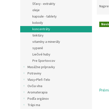
R
šťavy - extrakty
a
Najpre
oleje
d
e
kapsule - tablety
V
n
koloidy
Novi
ý
i
koncentráty
p
e
tinktúry
i
p
vitamíny a minerály
s
r
p
sypané
o
r
d
Liečivé huby
o
u
Pre športovcov
d
k
Masážne prípravky
u
t
Potraviny
k
o
Vlasy•Pleť•Telo
t
v
o
Ovčia vlna
Prémi
v
Aromaterapia
Podľa orgánov
Trápi ma