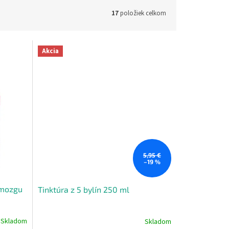
17
položiek celkom
Akcia
5,95 €
–19 %
 mozgu
Tinktúra z 5 bylín 250 ml
Skladom
Skladom