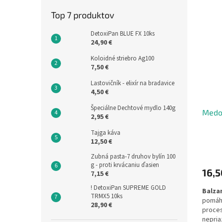
Top 7 produktov
DetoxiPan BLUE FX 10ks
24,90 €
Koloidné striebro Ag100
7,50 €
Lastovičník - elixír na bradavice
4,50 €
Špeciálne Dechtové mydlo 140g
Medov
2,95 €
Tajga káva
12,50 €
Zubná pasta-7 druhov bylín 100
g - proti krvácaniu ďasien
16,
7,15 €
! DetoxiPan SUPREME GOLD
Balza
TRMX5 10ks
pomáha
28,90 €
proces
nepria