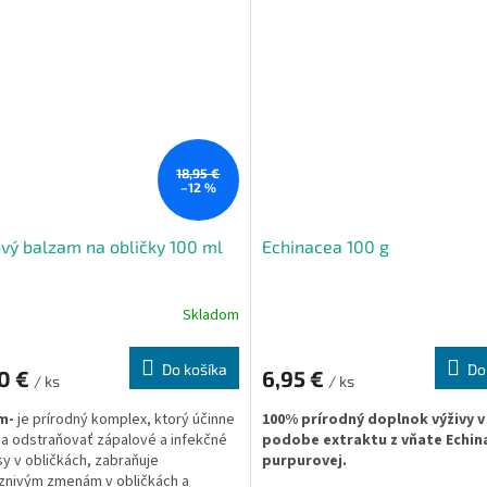
systémov určuje, ako sa telo dok
vyrovnať s existujúcimi a sprievo
chorobami.
18,95 €
–12 %
ý balzam na obličky 100 ml
Echinacea 100 g
Skladom
Do košíka
Do
50 €
6,95 €
/ ks
/ ks
m-
je prírodný komplex, ktorý účinne
100% prírodný doplnok výživy v
 odstraňovať zápalové a infekčné
podobe extraktu z vňate Echina
y v obličkách, zabraňuje
purpurovej.
znivým zmenám v obličkách a