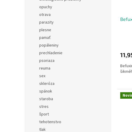
opuchy
otrava
Befux
parazity
plesne
pamať
popáleniny
prechladenie
11,9
psoriaza
Befuxi
reuma
šikmé
sex
skleróza
spánok
Novi
staroba
stres
šport
tehotenstvo
tlak