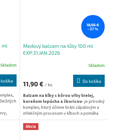
18,95 €
–37 %
0 ml
Medový balzam na kĺby 100 ml
EXP:31.JAN.2026
Skladom
Skladom
 košíka
Do košíka
11,90 €
/ ks
omplex,
Balzam na kĺby s kôrou vŕby bielej,
ôležitých
koreňom lopúcha a škoricou-
je prírodný
komplex, ktorý účinne bráni zápalovým a
evy,
infekčným procesom v kĺboch a pomáha
obnoviť pohyblivosť kĺbov.
exná
Akcia
čný stav
h