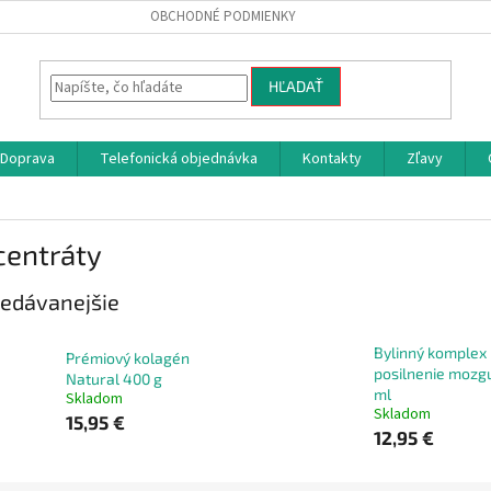
OBCHODNÉ PODMIENKY
HĽADAŤ
Doprava
Telefonická objednávka
Kontakty
Zľavy
centráty
edávanejšie
Bylinný komplex
Prémiový kolagén
posilnenie mozg
Natural 400 g
ml
Skladom
Skladom
15,95 €
12,95 €