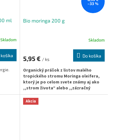
–33 %
00 ml
Bio moringa 200 g
Skladom
Skladom
 košíka
Do košíka
5,95 €
/ ks
rgie.
Organický prášok z listov malého
tropického stromu Moringa oleifera,
ktorý je po celom svete známy aj ako
,,strom života“ alebo ,,zázračný
strom“.
Akcia