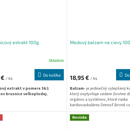
icový extrakt 100g
Medový balzam na cievy 10
Skladom
Do košíka
Do
 €
18,95 €
/ ks
/ ks
ový extrakt v pomere 36:1
Balzam-
je jedinečný vylepšený k
dov brusnice veľkoplodej.
ktorý ovplyvňuje sedem životne d
orgánov a systémov, ktoré riadia
kardiovaskulárnu činnosť (krvné ci
srdce, mozog, kapiláry, žily,
lymfodrenážny systém, neurorefl
a
Novinka
regulácia a dýchací systém). Funk
týchto siedmich životne dôležitýc