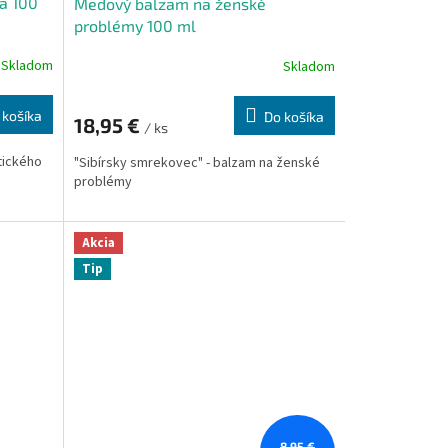
fa 100
Medový balzam na ženské
problémy 100 ml
Skladom
Skladom
 košíka
Do košíka
18,95 €
/ ks
tického
"Sibírsky smrekovec" - balzam na ženské
problémy
Akcia
Tip
8,95 €