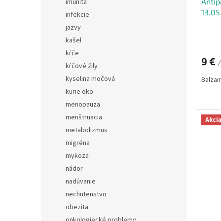
Antip
imunita
13.05
infekcie
jazvy
kašel
kŕče
9 €
/
kŕčové žily
kyselina močová
Balzam
kurie oko
menopauza
menštruacia
Akci
metabolizmus
migréna
mykoza
nádor
nadúvanie
nechutenstvo
obezita
onkologiecké problemy