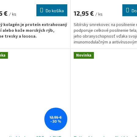
Do košíka
Do
5 €
12,95 €
/ ks
/ ks
ý kolagén je proteín extrahovaný
Sibírsky smrekovec na posilnenie
tí alebo kože morských rýb,
podporuje celkové posilnenie tela
e tresky a lososa.
jeho obranyschopnosť vďaka svoj
imunomodulačným a antivírusový
čné zloženie a štruktúra morských
vlastnostiam. Má pozitívny vplyv n
nových peptidov prináša celý rad
duševnú činnosť, uľahčuje proces 
nka
Novinka
u prospešných výhod.
zapamätávania a reprodukcie info
12,95 €
–30 %