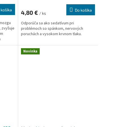
 košíka
Do košíka
4,80 €
/ ks
 mozgu
Odporúča sa ako sedatívum pri
, zvyšuje
problémoch so spánkom, nervových
im
poruchách a vysokom krvnom tlaku.
m
a
učenia,
Novinka
rmácií