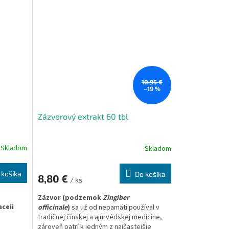
áže
dnými
10,95 €
–19 %
Zázvorový extrakt 60 tbl
Skladom
Skladom
 košíka
Do košíka
8,80 €
/ ks
Zázvor (podzemok
Zingiber
ceii
officinale
)
sa už od nepamäti používal v
tradičnej čínskej a ajurvédskej medicíne,
zároveň patrí k jedným z najčastejšie