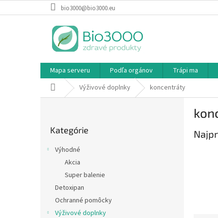
Prejsť
bio3000@bio3000.eu
na
obsah
Mapa serveru
Podľa orgánov
Trápi ma
Domov
Výživové doplnky
koncentráty
B
kon
o
Preskočiť
č
Kategórie
kategórie
Najpr
n
ý
Výhodné
p
Akcia
a
Super balenie
n
e
Detoxipan
l
Ochranné pomôcky
Výživové doplnky