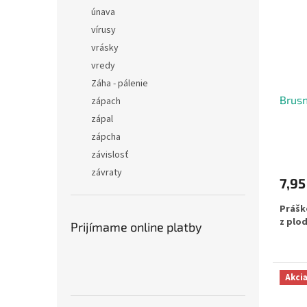
únava
vírusy
vrásky
vredy
Záha - pálenie
Brusn
zápach
zápal
zápcha
závislosť
závraty
7,95
Prášk
z plo
Prijímame online platby
Akci