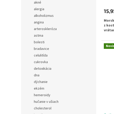
akné
alergia
15,9
alkoholizmus
Morsk
angina
z kos
arteroskleróza
vrátan
astma
Jedine
bolesti
kolagé
Novi
bradavice
zdravi
celulitída
cukrovka
detoxikácia
dna
dýchanie
ekzém
hemeroidy
hučanie v ušiach
cholesterol