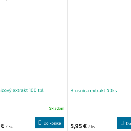
ých cestách.
Echinacea
je divoko rastúca bylin
veľkými, purpurovými kvetmi. Využ
všetky časti rastliny.
Vňať má po vysušení zeleno hned
sfarbenie a výbornú rozpustnosť.
Imunita + dýchacie cesty + močov
icový extrakt 100 tbl
Brusnica extrakt 40ks
Skladom
Do košíka
Do
 €
5,95 €
/ ks
/ ks