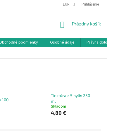
EUR
Prihlásenie
NÁKUPNÝ
Prázdny košík
KOŠÍK
Obchodné podmienky
Osobné údaje
Právna doložka
Tinktúra z 5 bylín 250
u 100
ml
Skladom
4,80 €