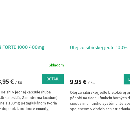
hi FORTE 1000 400mg
Olej zo sibírskej jedľe 100%
Skladom
DETAIL
,95 €
9,95 €
/ ks
/ ks
Reishi v jednej kapsule (huba
Olej zo sibírskej jedle bielokôrej p
ôrka lesklá, Ganoderma lucidum)
pôsobí na riadnu funkciu horných 
ne s 100mg Betaglukánom tvoria
ciest a imunitného systému. Je sp
y doplnok k podpore imunity,
spojencom v obdobiach striedania
e tiež hladinu cholesterolu v krvi
ktoré nepriaznivo ovplyvňujú naše
riaznivý vplyv na obehovú sústavu.
O
v