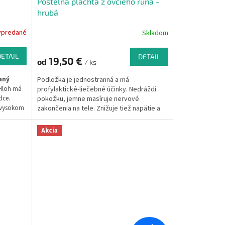
Postelná plachta z ovčieho rúna -
hrubá
ypredané
Skladom
DETAIL
DETAIL
19,50 €
od
/ ks
vaný
Podložka je jednostranná a má
Hloh má
profylaktické-liečebné účinky. Nedráždi
dce.
pokožku, jemne masíruje nervové
 vysokom
zakončenia na tele. Znižuje tiež napätie a
ch
bolesť, odstraňuje kladné ióny, škodlivé
pre organizmus, ktoré sú príčinou únavy a
Akcia
bolestí hlavy. Radi na zákazku vyrobíme aj
inú veľkosť - informujte sa mailom alebo
telefonicky. Materiál: 100% ovčie rúno
Merino