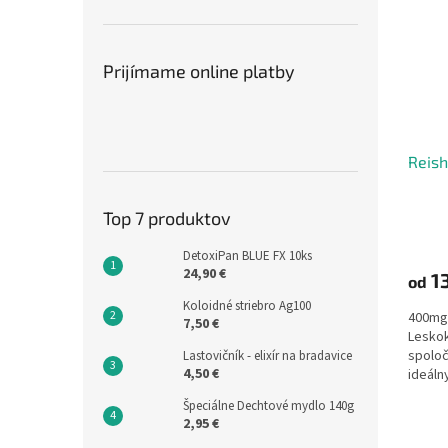
Prijímame online platby
Reis
Top 7 produktov
DetoxiPan BLUE FX 10ks
24,90 €
13
od
Koloidné striebro Ag100
400mg 
7,50 €
Leskok
spoloč
Lastovičník - elixír na bradavice
4,50 €
ideáln
reguluj
Špeciálne Dechtové mydlo 140g
a má p
2,95 €