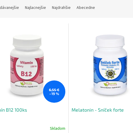
dávanejšie
Najlacnejšie
Najdrahšie
Abecedne
6,55 €
–19 %
ín B12 100ks
Melatonin - Sníček forte
Skladom