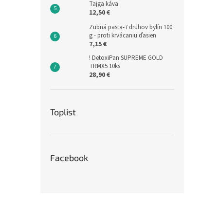
Tajga káva
12,50 €
Zubná pasta-7 druhov bylín 100
g - proti krvácaniu ďasien
7,15 €
! DetoxiPan SUPREME GOLD
TRMX5 10ks
28,90 €
Toplist
Facebook
Z
á