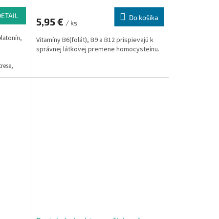
DETAIL
Do košíka
5,95 €
/ ks
latonín,
Vitamíny B6(folát), B9 a B12 prispievajú k
správnej látkovej premene homocysteínu.
rese,