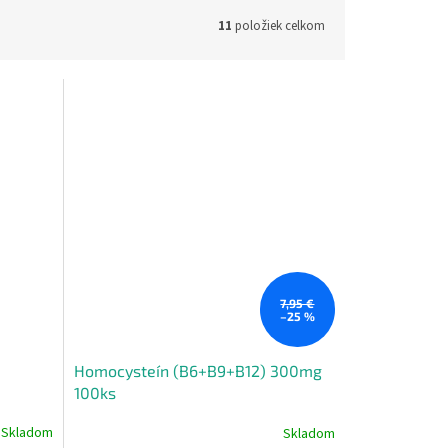
11
položiek celkom
7,95 €
–25 %
Homocysteín (B6+B9+B12) 300mg
100ks
Skladom
Skladom