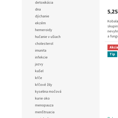
detoxikácia
dna
5,25
dýchanie
Kobal
ekzém
skupin
hemeroidy
nevyhn
a fung
hučanie v ušiach
systé
cholesterol
Akci
imunita
Tip
infekcie
jazvy
kašel
kŕče
kŕčové žily
kyselina močová
kurie oko
menopauza
menštruacia