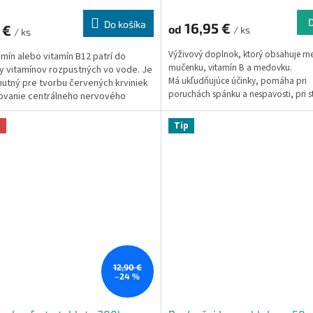
Do košíka
16,95 €
 €
od
/ ks
/ ks
Výživový doplnok, ktorý obsahuje me
amín
alebo vitamín B12 patrí do
mučenku, vitamín B a medovku.
y vitamínov rozpustných vo vode. Je
Má ukľudňujúce účinky, pomáha pri
utný pre tvorbu červených krviniek
poruchách spánku a nespavosti, pri st
ovanie centrálneho nervového
hystérii a psychickom vyčerpaní.
mu.
a
Tip
12,90 €
–24 %