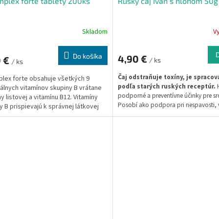
plex forte tablety 200ks
Rusky čaj Ivan s hlohom 50g
Skladom
V
Do košíka
4,90 €
0 €
/ ks
/ ks
Čaj odstraňuje toxíny, je spraco
lex forte obsahuje všetkých 9
podľa starých ruských receptúr.
álnych vitamínov skupiny B vrátane
podporné a preventívne účinky pre sr
y listovej a vitamínu B12. Vitamíny
Posobí ako podpora pri nespavosti,
y B prispievajú k správnej látkovej
krvnom tlaku, ateroskleróze, funkčný
ne, k správnemu fungovaniu
poruchách srdca.
ého systému, k správnemu udržaniu
y...