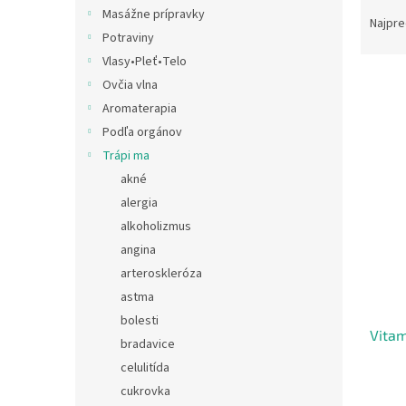
R
Masážne prípravky
a
Najpre
Potraviny
d
e
Vlasy•Pleť•Telo
V
n
Ovčia vlna
ý
i
Aromaterapia
p
e
Podľa orgánov
i
p
Trápi ma
s
r
p
akné
o
r
d
alergia
o
u
alkoholizmus
d
k
angina
u
t
arteroskleróza
k
o
astma
t
v
o
bolesti
Vitam
v
bradavice
celulitída
cukrovka