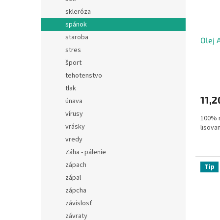
skleróza
spánok
staroba
Olej 
stres
šport
tehotenstvo
tlak
11,2
únava
vírusy
100% n
vrásky
lisova
vredy
Záha - pálenie
zápach
Tip
zápal
zápcha
závislosť
závraty