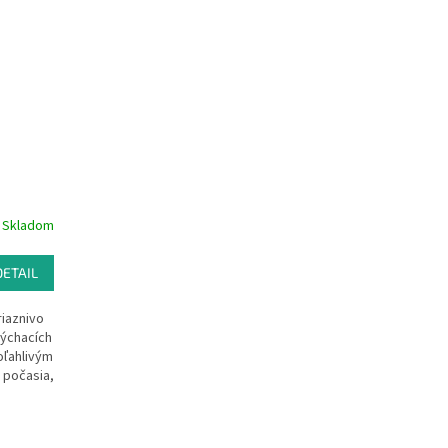
Skladom
DETAIL
riaznivo
dýchacích
oľahlivým
 počasia,
 zdravie.