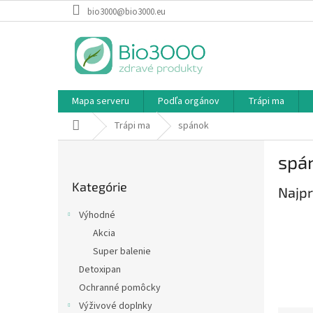
Prejsť
bio3000@bio3000.eu
na
obsah
Mapa serveru
Podľa orgánov
Trápi ma
Domov
Trápi ma
spánok
B
spá
o
Preskočiť
č
Kategórie
kategórie
Najpr
n
ý
Výhodné
p
Akcia
a
Super balenie
n
e
Detoxipan
l
Ochranné pomôcky
Výživové doplnky