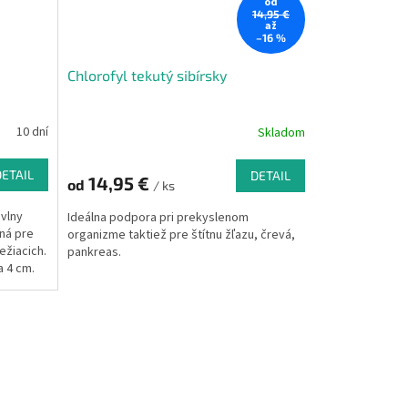
od
14,95 €
až
–16 %
Chlorofyl tekutý sibírsky
10 dní
Skladom
DETAIL
DETAIL
14,95 €
od
/ ks
 vlny
Ideálna podpora pri prekyslenom
ná pre
organizme taktiež pre štítnu žľazu, črevá,
ežiacich.
pankreas.
a 4 cm.
dvičom,
rovou
u vlnou.
y pre