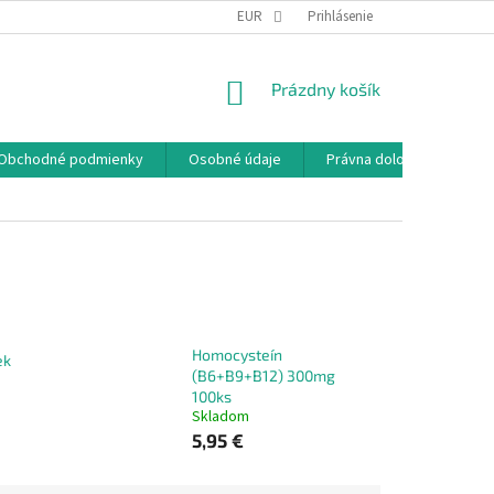
EUR
Prihlásenie
NÁKUPNÝ
Prázdny košík
KOŠÍK
Obchodné podmienky
Osobné údaje
Právna doložka
Homocysteín
ek
(B6+B9+B12) 300mg
100ks
Skladom
5,95 €