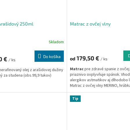
Arašidový 250ml
Matrac z ovčej vlny
Skladom
Do košíka
179,50 €
0 €
od
/ ks
/ ks
Matrac
pre zdravé spanie z ovčej
erafinovaný olej z arašidovej dužiny
priaznivo ovplyvňuje spánok. Vhod
ný za studena (obs.99,9 tukov)
alergikov astmatikov aj dlhodobo l
Matrac z ovčej vlny MERINO, hrúbk
Jadro matraca je tvorené tzv. sen
ktorý tvorí molitanová pena s tva
Tip
pamäťou. Je potiahnutá 100% ovčo
Matrac má zospodu gumové úchyt
ľahké uchytenie.