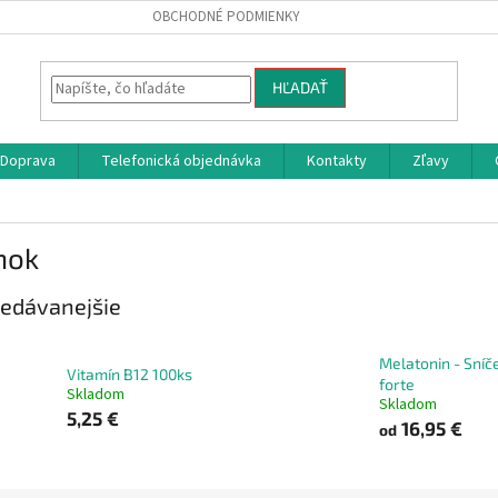
OBCHODNÉ PODMIENKY
HĽADAŤ
Doprava
Telefonická objednávka
Kontakty
Zľavy
nok
edávanejšie
Melatonin - Sníč
Vitamín B12 100ks
forte
Skladom
Skladom
5,25 €
16,95 €
od