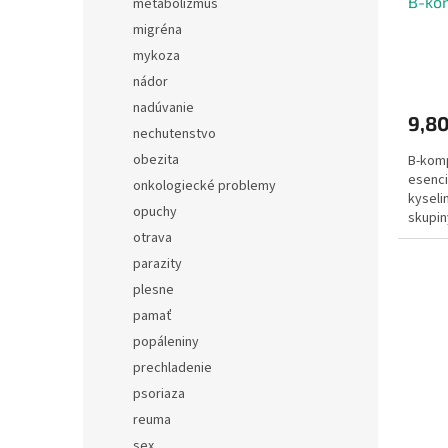
B-kom
metabolizmus
migréna
mykoza
nádor
nadúvanie
9,8
nechutenstvo
obezita
B-komp
esenci
onkologiecké problemy
kyselin
opuchy
skupin
preme
otrava
nervov
parazity
psychik
plesne
pamať
popáleniny
prechladenie
psoriaza
reuma
sex