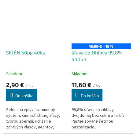
prostredia.
13,90 €
–16 %
SELÉN 50µg 40ks
šťava zo žihľavy 99,8%
500ml
Skladom
Skladom
2,90 €
11,60 €
/ ks
/ ks
Do košíka
Do košíka
Selén má vplyv na imunitný
99,8% šťava zo žihľavy
systém, činnosť štítnej žľazy,
dvojdomej bez cukru a farbív.
tvorbu spermií, udržanie
Pasterizované šetrnou
zdravých vlasov, nechtov,
pasterizáciou.
ochranu DNA, bielkovín a lipidov