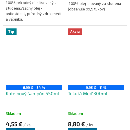
100% prírodný olej lisovaný za
100% olej lisovaný za studena
studena.Vzácny olej -
(obsahuje 99,9 tukov)
antioxidant, prírodný zdroj medi
a vápnika.
Tip
Akcia
6,99 €
–34 %
9,95 €
–11 %
Kofeínový šampón 550ml
Tekutá Meď 300ml
Skladom
Skladom
4,55 €
8,80 €
/ ks
/ ks