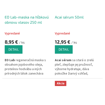
EO Lab-maska na hĺbkovú
Acai sérum 50ml
obnovu vlasov 250 ml
Vypredané
Vypredané
8,95 €
12,95 €
/ ks
/ ks
DETAIL
DETAIL
EO Lab
regeneračná maska s
Acai
sérum
sa stará o zrelú
obsahom jojobového oleja,
pleť, zlepšuje jej pružnosť,
proteínov hodvábu a iných
výborne hydratuje, dáva
prírodných látok zanecháva
pokožke žiarivý vzhľad,
Vaše vlasy hĺbkovo obnovené,
regeneruje poškodené a
vyživené a pružné.
Vlasy a
farbené vlasy. Acai je
Akcia
pokožka hlavy je vyživená a
sérom
večnej mladosti.
Acai
hydratovaná.
za studena lisovaný olej je
obohatený squalan, ktorý po
sebe zanechá pocit
zamatovo
jemnej a hebkej pleti!
100%