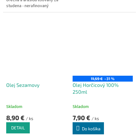
orecha a arašidu lisovaný za
studena - nerafinovaný
(obs.99,8 tukov)
11,59 €
–31 %
Olej Sezamovy
Olej Horčicový 100%
250ml
Skladom
Skladom
8,90 €
7,90 €
/ ks
/ ks
DETAIL
Do košíka