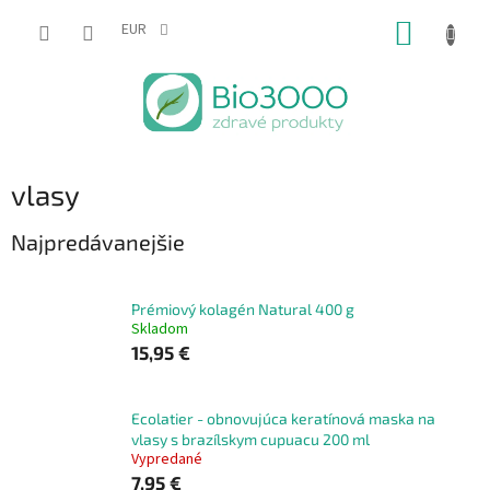
Prejsť
NÁKUP
na
EUR
obsah
KOŠÍK
vlasy
Najpredávanejšie
Prémiový kolagén Natural 400 g
Skladom
15,95 €
Ecolatier - obnovujúca keratínová maska na
vlasy s brazílskym cupuacu 200 ml
Vypredané
7,95 €