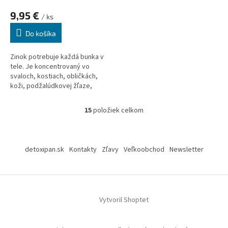
9,95 €
/ ks
Do košíka
Zinok
potrebuje každá bunka v
tele. Je koncentrovaný vo
svaloch, kostiach, obličkách,
koži, podžalúdkovej žľaze,
očiach a u mužov aj v prostate.
Zinok je nevyhnutnou zložkou
15
položiek celkom
O
mnohých enzýmov, ktoré
v
súvisia s trávením a využitím
l
Z
tukov, bielkovín a sacharidov a
á
tesne súvisí s produkciou
á
detoxipan.sk
Kontakty
Zľavy
Veľkoobchod
Newsletter
d
energie.
p
a
ä
c
t
i
i
e
Vytvoril Shoptet
p
e
r
v