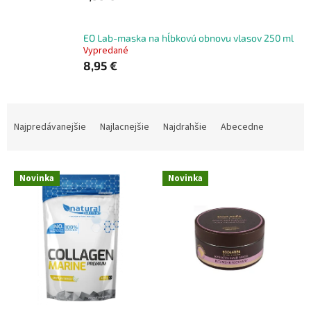
EO Lab-maska na hĺbkovú obnovu vlasov 250 ml
Vypredané
8,95 €
R
a
Najpredávanejšie
Najlacnejšie
Najdrahšie
Abecedne
d
e
V
n
Novinka
Novinka
ý
i
p
e
i
p
s
r
p
o
r
d
o
u
d
k
u
t