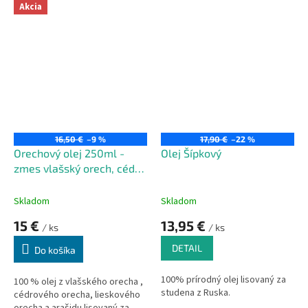
pred poškodením.
Akcia
16,50 €
–9 %
17,90 €
–22 %
Orechový olej 250ml -
Olej Šípkový
zmes vlašský orech, céder,
arašid, lieskový orech
250ml
Skladom
Skladom
15 €
13,95 €
/ ks
/ ks
DETAIL
Do košíka
100% prírodný olej lisovaný za
100 % olej z vlašského orecha ,
studena z Ruska.
cédrového orecha, lieskového