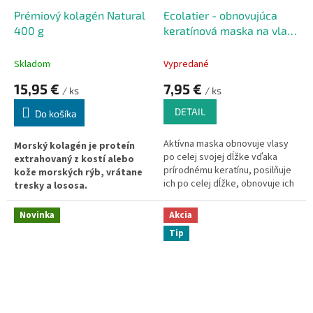
k
o
Prémiový kolagén Natural
Ecolatier - obnovujúca
t
v
400 g
keratínová maska na vlasy
o
s brazílskym cupuacu 200
v
ml
Skladom
Vypredané
15,95 €
7,95 €
/ ks
/ ks
DETAIL
Do košíka
Aktívna maska obnovuje vlasy
Morský kolagén je proteín
po celej svojej dĺžke vďaka
extrahovaný z kostí alebo
prírodnému keratínu, posilňuje
kože morských rýb, vrátane
ich po celej dĺžke, obnovuje ich
tresky a lososa.
štruktúru, chráni ich pred
mikrodami počas tepelného
Jedinečné zloženie a štruktúra
Novinka
Akcia
tvarovania, eliminuje
morských kolagénových
Tip
rozštiepené končeky a
peptidov prináša celý rad
krehkosť, vlasy sú lesklé a
zdraviu prospešných výhod.
hodvábne.