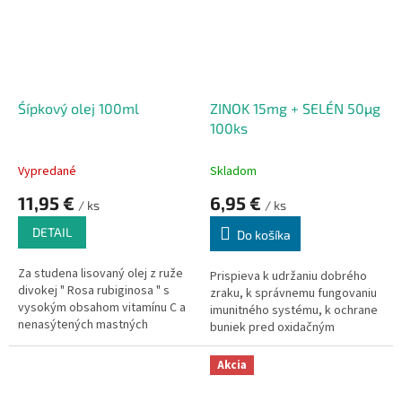
prírodné ingrediencie.
Bez
konzervantov, parabénov a
minerálnych
olejov.
Použitie:
zrelá suchá,
poškodená alebo problémová
pokožka.
Śípkový olej 100ml
ZINOK 15mg + SELÉN 50µg
100ks
Vypredané
Skladom
11,95 €
6,95 €
/ ks
/ ks
DETAIL
Do košíka
Za studena lisovaný olej z ruže
Prispieva k udržaniu dobrého
divokej " Rosa rubiginosa " s
zraku, k správnemu fungovaniu
vysokým obsahom vitamínu C a
imunitného systému, k ochrane
nenasýtených mastných
buniek pred oxidačným
kyselín. Má skvelé regeneračné
stresom, k udržaniu zdravej
účinky, podporuje vitalitu
pokožky.
Akcia
pokožky a chráni ju od
zaťaženia nepriaznivých účinkov