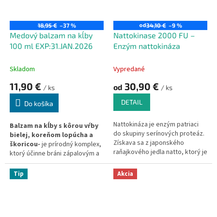
chorobami.
od
18,95 €
–37 %
34,10 €
–9 %
Medový balzam na kĺby
Nattokinase 2000 FU –
100 ml EXP:31.JAN.2026
Enzým nattokináza
Skladom
Vypredané
11,90 €
30,90 €
od
/ ks
/ ks
DETAIL
Do košíka
Nattokináza
je enzým patriaci
Balzam na kĺby s kôrou vŕby
do skupiny serínových proteáz.
bielej, koreňom lopúcha a
Získava sa z japonského
škoricou-
je prírodný komplex,
raňajkového jedla natto, ktorý je
ktorý účinne bráni zápalovým a
vyrábaný fermentáciou
infekčným procesom v kĺboch a
sójových bôbov s priateľskou
pomáha obnoviť pohyblivosť
Tip
Akcia
baktériou Bacillus subtilis natto
kĺbov.