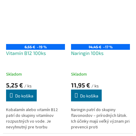
6,55 €
–19 %
14,45 €
–17 %
Vitamín B12 100ks
Naringin 100ks
Skladom
Skladom
5,25 €
11,95 €
/ ks
/ ks
Do košíka
Do košíka
Kobalamín
alebo vitamín B12
Naringin
patrí do skupiny
patrí do skupiny vitamínov
flavonoidov – prírodných látok.
rozpustných vo vode. Je
Ich účinky majú veľký význam pri
nevyhnutný pre tvorbu
prevencii proti
červených krviniek a fungovanie
kardiovaskulárnych a