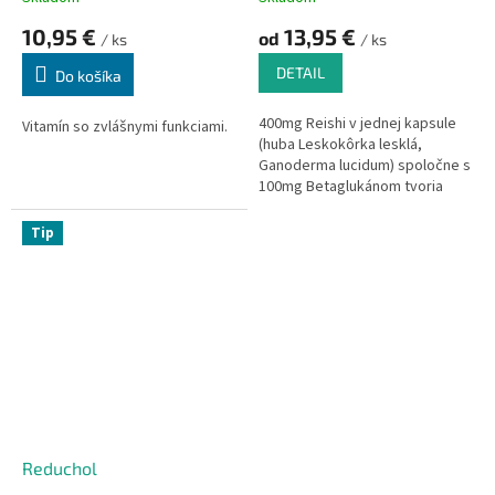
10,95 €
13,95 €
od
/ ks
/ ks
DETAIL
Do košíka
400mg Reishi v jednej kapsule
Vitamín so zvlášnymi funkciami.
(huba Leskokôrka lesklá,
Ganoderma lucidum) spoločne s
100mg Betaglukánom tvoria
ideálny doplnok k podpore
imunity, reguluje tiež hladinu
Tip
cholesterolu v krvi a má
priaznivý vplyv na obehovú
sústavu.
Reduchol