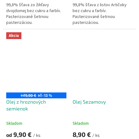
99,8% šťava zo žihľavy
99,8% šťava z listov Artičoky
dvojdomej bez cukru a farbív.
bez cukru a farbív.
Pasterizované šetrnou
Pasterizované šetrnou
pasterizáciou.
pasterizáciou.
Akcia
od
až
9,90 €
–13 %
Olej z hroznových
Olej Sezamovy
semienok
Skladom
Skladom
9,90 €
8,90 €
od
/ ks
/ ks