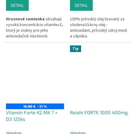
DETAIL
DETAIL
Hroznové semienka
obsahujú
100% prírodný olej lisovaný za
vysokú koncentráciu vitamínu E,
studena.Vzácny olej -
ktorý je známy pre jeho
antioxidant, prírodný zdroj medi
antioxidačné vlastnosti.
a vápnika.
Obsahuje vitamíny skupiny B a
minerály ako fosfor, draslík,
Tip
vápnik a magnézium a taktiež
najsilnejší prírodný
antioxidant
procianidín
.
15,90 €
–31 %
Vitamín Forte K2 MK 7 +
Reishi FORTE 1000 400mg
D3 125ks
Skladom
Skladom