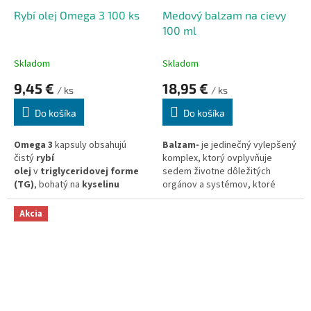
k
o
Rybí olej Omega 3 100 ks
Medový balzam na cievy
t
v
100 ml
o
v
Skladom
Skladom
9,45 €
18,95 €
/ ks
/ ks
Do košíka
Do košíka
Omega 3
kapsuly obsahujú
Balzam-
je jedinečný vylepšený
čistý
rybí
komplex, ktorý ovplyvňuje
olej
v
triglyceridovej forme
sedem životne dôležitých
(TG)
, bohatý na
kyselinu
orgánov a systémov, ktoré
eikosapentaénovú
riadia kardiovaskulárnu činnosť
(EPA)
a
kyselinu
(krvné cievy, srdce, mozog,
Akcia
dokozahexaénovú (DHA)
,
kapiláry, žily, lymfodrenážny
ktoré podporujú celkové
systém, neuroreflexná regulácia
zdravie.
a dýchací systém). Funkčný stav
týchto siedmich životne
Vhodné pre každodenné
dôležitých systémov určuje,
užívanie na doplnenie
ako sa telo dokáže vyrovnať s
esenciálnych mastných kyselín
existujúcimi a sprievodnými