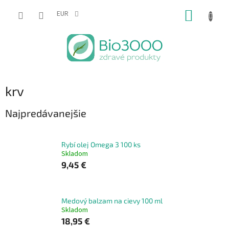
Prejsť
NÁKUP
na
EUR
obsah
KOŠÍK
krv
Najpredávanejšie
Rybí olej Omega 3 100 ks
Skladom
9,45 €
Medový balzam na cievy 100 ml
Skladom
18,95 €