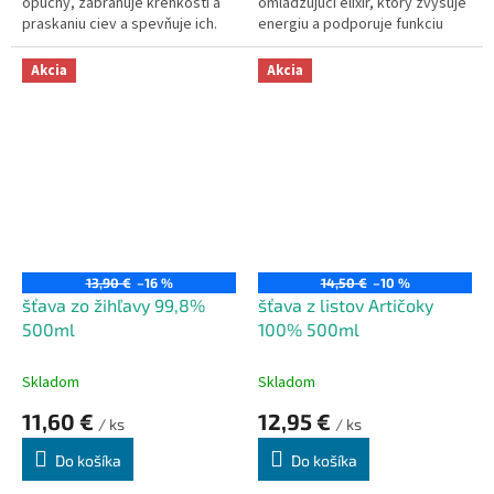
opuchy, zabraňuje krehkosti a
omladzujúci elixír, ktorý zvyšuje
praskaniu ciev a spevňuje ich.
energiu a podporuje funkciu
Askorutin je kombinácia
rôznych orgánov a systémov.
aktívnych vitamínov vitamínu C a
Druh Cordyceps v tomto
Akcia
Akcia
rutinu (vitamín P).
výrobku je uznaný čínskou
vládou, tak isto ako divo rastúci
Cordyceps sinensis - vzácna
huba, ktorá rastie výškach nad
5000 metrov v tibetskej oblasti
Vysočina v Číne.
13,90 €
–16 %
14,50 €
–10 %
šťava zo žihľavy 99,8%
šťava z listov Artičoky
500ml
100% 500ml
Skladom
Skladom
11,60 €
12,95 €
/ ks
/ ks
Do košíka
Do košíka