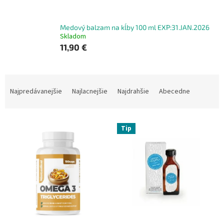
Medový balzam na kĺby 100 ml EXP:31.JAN.2026
Skladom
11,90 €
R
a
Najpredávanejšie
Najlacnejšie
Najdrahšie
Abecedne
d
e
V
n
Tip
ý
i
p
e
i
p
s
r
p
o
r
d
o
u
d
k
u
t