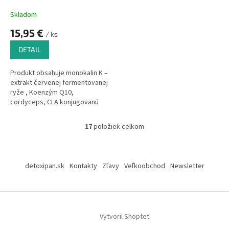
Skladom
Priemerné
hodnotenie
15,95 €
/ ks
produktu
je
DETAIL
5,0
z
Produkt obsahuje monokalin K –
5
extrakt červenej fermentovanej
hviezdičiek.
ryže , Koenzým Q10,
cordyceps, CLA konjugovanú
kyselinu linolovu, vitamín D3 a
čierny cesnak – podporuje
17
položiek celkom
O
normálnu hladinu cholesterolu,
v
činnosť srdca, normálnu hladinu
l
Z
krvných lipidov.
á
á
detoxipan.sk
Kontakty
Zľavy
Veľkoobchod
Newsletter
d
p
a
ä
c
t
i
i
e
Vytvoril Shoptet
p
e
r