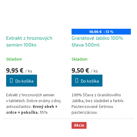
10,95 €
–13 %
Extrakt z hroznových
Granátové Jablko 100%
semien 100ks
šťava 500ml
Skladom
Skladom
9,95 €
9,50 €
/ ks
/ ks
Do košíka
Do košíka
Extrakt z hroznových semien
100% šťava z Granátového
v tabletách.
Dobre známy zdroj
Jablka, bez sladidiel a farbív.
antioxidantov.
Krvný obeh +
Pasterizované šetrnou
srdce + pokožka.
95%
pasterizáciou.
proantokyanidínov
.
90%
polyfenolov.
Neobsahuje žiadne
Akcia
zložky GMO.