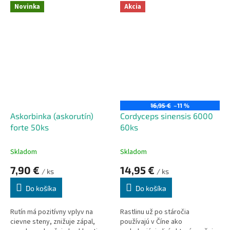
centrálneho nervového
nádorových
Novinka
Akcia
systému.
ochoreniach.Nachádza sa
predovšetkým v grepoch.
16,95 €
–11 %
Askorbinka (askorutín)
Cordyceps sinensis 6000
forte 50ks
60ks
Skladom
Skladom
7,90 €
14,95 €
/ ks
/ ks
Do košíka
Do košíka
Rutín má pozitívny vplyv na
Rastlinu už po stáročia
cievne steny, znižuje zápal,
používajú v Číne ako