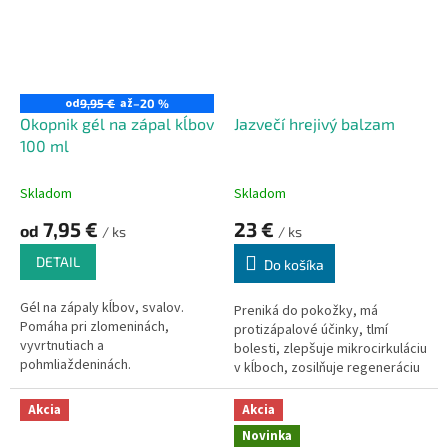
od
až
9,95 €
–20 %
Okopnik gél na zápal kĺbov
Jazvečí hrejivý balzam
100 ml
Skladom
Skladom
7,95 €
23 €
od
/ ks
/ ks
DETAIL
Do košíka
Gél na zápaly kĺbov, svalov.
Preniká do pokožky, má
Pomáha pri zlomeninách,
protizápalové účinky, tlmí
vyvrtnutiach a
bolesti, zlepšuje mikrocirkuláciu
pohmliaždeninách.
v kĺboch, zosilňuje regeneráciu
chrupaviek a aktivuje centrá
samoregulácie kĺbov.
Akcia
Akcia
Novinka