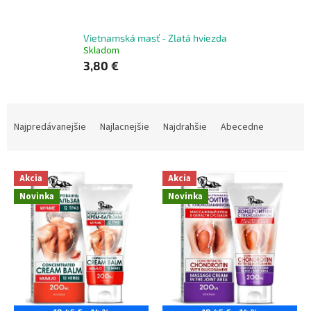
Vietnamská masť - Zlatá hviezda
Skladom
3,80 €
R
a
Najpredávanejšie
Najlacnejšie
Najdrahšie
Abecedne
d
e
V
n
Akcia
Akcia
ý
i
Novinka
Novinka
p
e
i
p
s
r
p
o
r
d
o
u
d
k
u
t