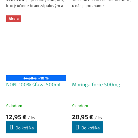
škoricou-
je prírodný komplex,
sa s ňou dá koreniť samostatne,
ktorý účinne bráni zápalovým a
u nás ju poznáme
infekčným procesom v kĺboch a
predovšetkým z rôznych kari
pomáha obnoviť pohyblivosť
zmesí.
Akcia
kĺbov.
14,50 €
–10 %
NONI 100% šťava 500ml
Moringa forte 500mg
Skladom
Skladom
12,95 €
28,95 €
/ ks
/ ks
Do košíka
Do košíka