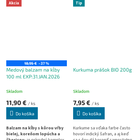
odstraňuje opuchy a zmierňuje
Akcia
Tip
únavu.
18,95 €
–37 %
Medový balzam na kĺby
Kurkuma prášok BIO 200g
100 ml EXP:31.JAN.2026
Skladom
Skladom
11,90 €
7,95 €
/ ks
/ ks
Do košíka
Do košíka
Balzam na kĺby s kôrou vŕby
Kurkume sa vďaka farbe často
bielej, koreňom lopúcha a
hovorí indický šafran, a aj keď