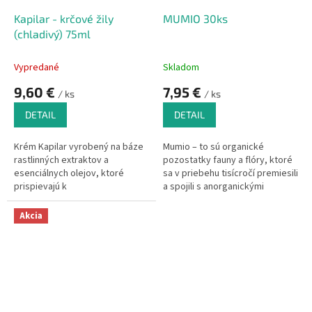
Kapilar - krčové žily
MUMIO 30ks
(chladivý) 75ml
Vypredané
Skladom
9,60 €
7,95 €
/ ks
/ ks
DETAIL
DETAIL
Krém Kapilar vyrobený na báze
Mumio – to sú organické
rastlinných extraktov a
pozostatky fauny a flóry, ktoré
esenciálnych olejov, ktoré
sa v priebehu tisícročí premiesili
prispievajú k
a spojili s anorganickými
zmierneniu opuchov, bolestí,
skalnými minerálmi.
únavy, pocitu ťažoby v dolných
Akcia
končatinách.