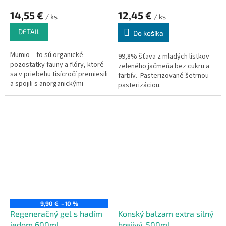
14,55 €
12,45 €
/ ks
/ ks
DETAIL
Do košíka
Mumio – to sú organické
99,8% šťava z mladých lístkov
pozostatky fauny a flóry, ktoré
zeleného jačmeňa bez cukru a
sa v priebehu tisícročí premiesili
farbív.
Pasterizované šetrnou
a spojili s anorganickými
pasterizáciou.
skalnými minerálmi.
9,90 €
–10 %
Regeneračný gel s hadím
Konský balzam extra silný
jedom 600ml
hrejivý, 500ml