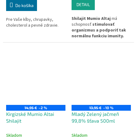
DETAIL
Do košíka
Shilajit Mumio Altaj
má
Pre Vaše kĺby, chrupavky,
schopnosť
stimulovať
cholesterol a pevné zdravie.
organizmus a podporiť tak
normálnu funkciu imunity.
Teraz na trhu v "tekutej"
podobe (husté ako smola).
14,95 €
–2 %
13,95 €
–10 %
Kirgizské Mumio Altai
Mladý Zelený jačmeň
Shilajit
99,8% šťava 500ml
Skladom
Skladom