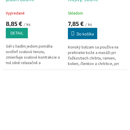
Vypredané
Skladom
8,85 €
7,85 €
/ ks
/ ks
DETAIL
Do košíka
Gél s hadím jedom pomáha
Konský balzam sa používa na
uvoľniť svalovú tenziu,
prehriatie kože a masáži pri
zmierňuje svalové kontrakcie a
ťažkostiach chrbta, ramien,
má silné relaxačné a
kolien, členkov a chrbtice, pri
regeneračné účinky.
stuhnutosti kĺbov, svalov,
Masírovanie postihnutých miest
šliach, po fyzickej námahe.
(svalov, kĺbov, chrbta)
Príjemne prehrieva a
terapeutickým gélom s hadím
prekrvuje. Prispieva k uvoľneniu
jedom uľavuje od bolesti a
a k zlepšeniu stavu. Možno
pomáha pri ťažkostiach
použiť aj pred fyzickou záťažou.
spojených s
artritídou,
reumatickými stavmi, zápale
šliach, opuchov kĺbov apod..