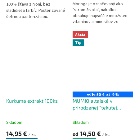
100% šťava z Noni, bez
Moringa je označovaný ako
"strom života", nakoľko
sladidiel a farbív.
Pasterizované
obsahuje najväčšie množstvo
šetrnou pasterizáciou.
vitamínov a minerálov zo
všetkých rastlín na svete. Iné
názvy MORINGA OLEIFERA -
Akcia
MALUNGGAY - MORINGA
Tip
OLEJODÁRNA.
od
až
14,50 €
–9 %
Kurkuma extrakt 100ks
MUMIO altajské v
prirodzenej "tekutej
forme"
Skladom
Skladom
14,95 €
14,50 €
od
/ ks
/ ks