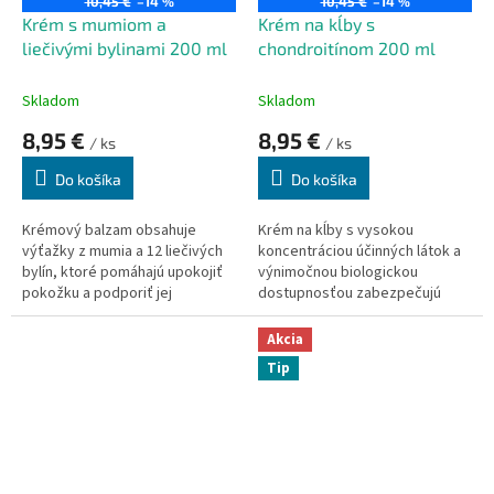
10,45 €
–14 %
10,45 €
–14 %
k
o
Krém s mumiom a
Krém na kĺby s
t
v
liečivými bylinami 200 ml
chondroitínom 200 ml
o
v
Skladom
Skladom
8,95 €
8,95 €
/ ks
/ ks
Do košíka
Do košíka
Krémový balzam obsahuje
Krém na kĺby s vysokou
výťažky z mumia a 12 liečivých
koncentráciou účinných látok a
bylín, ktoré pomáhajú upokojiť
výnimočnou biologickou
pokožku a podporiť jej
dostupnosťou zabezpečujú
prirodzené regeneračné
vysokú účinnosť krému.
procesy.
Akcia
Tip