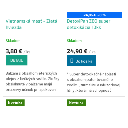
24,95 €
–0 %
Vietnamská masť - Zlatá
DetoxiPan ZEO super
hviezda
detoxikácia 10ks
Skladom
Skladom
3,80 €
24,90 €
/ ks
/ ks
DETAIL
Do košíka
Balzam s obsahom éterických
* Super detoxikačné náplasti
olejov z liečivých rastlín. Zložky
s obsahom patentovaného
obsiahnuté v balzame majú
zeolitu, turmalínu a Infuzoriovej
priaznivý účinok pri aplikovaní
hliny, ktorá má schopnosť
na kožu pri bolesti kĺbov a
viazať ťažké kovy.
svalov, pri neuralgii, bolesti
Novinka
Novinka
hlavy, po uštipnutí hmyzom, pri
nádche a prechladnutí.