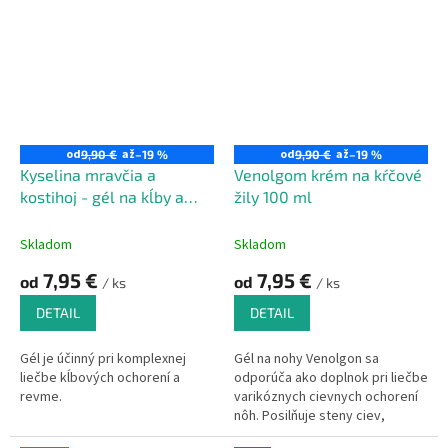
od
až
od
až
9,90 €
–19 %
9,90 €
–19 %
Kyselina mravčia a
Venolgom krém na kŕčové
kostihoj - gél na kĺby a
žily 100 ml
reumu
Skladom
Skladom
7,95 €
7,95 €
od
od
/ ks
/ ks
DETAIL
DETAIL
Gél je účinný pri komplexnej
Gél na nohy Venolgon sa
liečbe kĺbových ochorení a
odporúča ako doplnok pri liečbe
revme.
varikóznych cievnych ochorení
nôh. Posilňuje steny ciev,
zlepšuje cirkuláciu krvi aj lymfy,