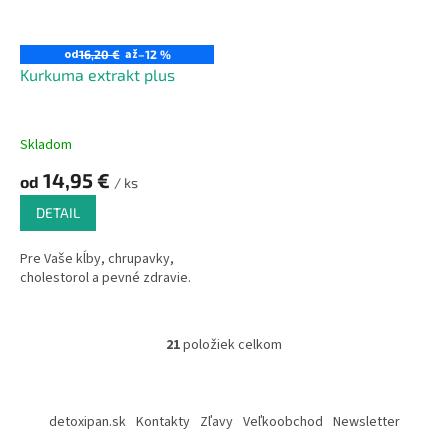
od
až
16,20 €
–12 %
Kurkuma extrakt plus
Skladom
14,95 €
od
/ ks
DETAIL
Pre Vaše kĺby, chrupavky,
cholestorol a pevné zdravie.
21
položiek celkom
O
v
l
Z
á
á
detoxipan.sk
Kontakty
Zľavy
Veľkoobchod
Newsletter
d
p