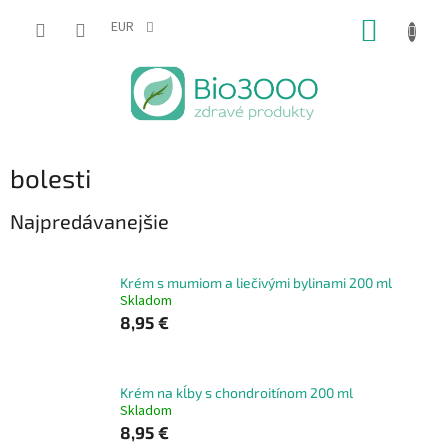
Prejsť
NÁKUP
na
EUR
obsah
KOŠÍK
bolesti
Najpredávanejšie
Krém s mumiom a liečivými bylinami 200 ml
Skladom
8,95 €
Krém na kĺby s chondroitínom 200 ml
Skladom
8,95 €