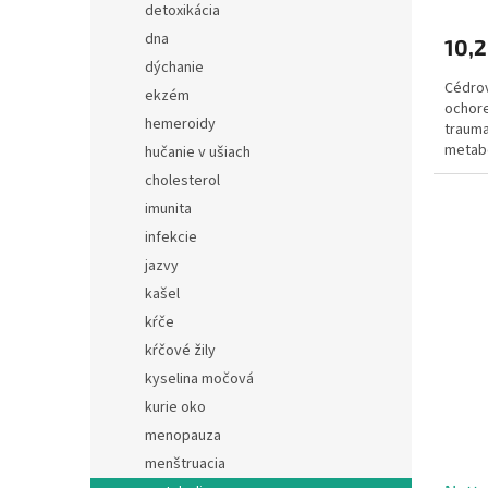
detoxikácia
dna
10,
dýchanie
Cédrov
ekzém
ochore
hemeroidy
trauma
metabo
hučanie v ušiach
cholesterol
imunita
infekcie
jazvy
kašel
kŕče
kŕčové žily
kyselina močová
kurie oko
menopauza
menštruacia