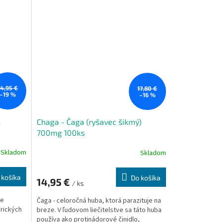
14,95 €
17,80 €
–19 %
–16 %
s
Chaga - Čaga (ryšavec šikmý)
700mg 100ks
Skladom
Skladom
 košíka
Do košíka
14,95 €
/ ks
ie
Čaga - celoročná huba, ktorá parazituje na
erických
breze. V ľudovom liečitelstve sa táto huba
používa ako protinádorové činidlo,