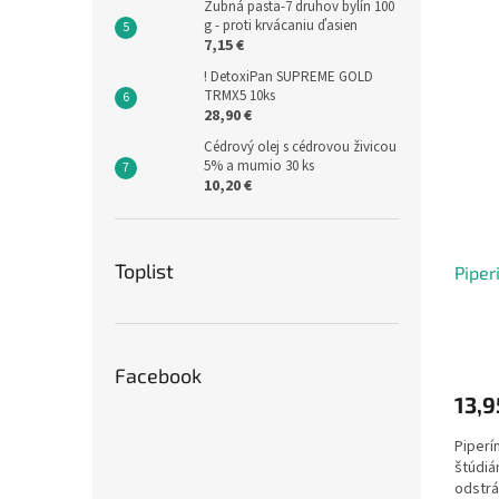
Zubná pasta-7 druhov bylín 100
g - proti krvácaniu ďasien
7,15 €
! DetoxiPan SUPREME GOLD
TRMX5 10ks
28,90 €
Cédrový olej s cédrovou živicou
5% a mumio 30 ks
10,20 €
Toplist
Piper
Facebook
13,9
Piperí
štúdiá
odstrá