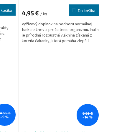
 košíka
Do košíka
4,95 €
/ ks
Výživový doplnok na podporu normálnej
rakty.
funkcie čriev a prečistenie organizmu. Inulín
nu.
je prírodná rozpustná vláknina získaná z
k
koreňa čakanky, ktorá pomáha zlepšiť
trávenie a podporuje zdravú črevnú
me
mikroflóru. Má jemne sladkú chuť a môže
ý
byť použitý ako prísada do stravy.
ure®.
14,55 €
9,95 €
–9 %
–14 %