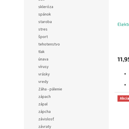
skleróza
spánok
staroba
Elekt
stres
šport
tehotenstvo
tlak
11,9
únava
vírusy
vrásky
vredy
Záha - pálenie
zápach
Akci
zápal
zápcha
závislosť
závraty