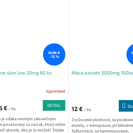
15,95 €
–12 %
ine slim line 20mg 60 ks
Maca extrakt 3000mg 100k
Vypredané
DETAIL
Do
5 €
12 €
/ ks
/ ks
n je vďaka mnohým zahraničným
Zvyšovanie plodnosti, na posilnen
m považovaný za zázrak, ktorý môže
imunity, v menopauze, pri klimakt
niť obezitu. Ako je to možné? Štúdie
ťažkostiach, na harmonizovanie,