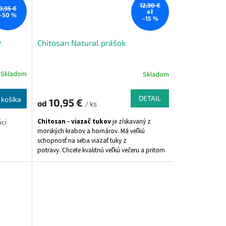
12,90 €
9,95 €
až
–50 %
–15 %
y
Chitosan Natural prášok
Skladom
Skladom
DETAIL
 košíka
10,95 €
od
/ ks
Chitosan - viazač tukov
je získavaný z
úci
morských krabov a homárov. Má veľkú
schopnosť na seba viazať tuky z
potravy. Chcete kvalitnú veľkú večeru a pritom
nepribrať - užite chitosan.