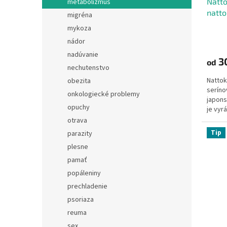
Natt
metabolizmus
natto
migréna
mykoza
nádor
nadúvanie
3
od
nechutenstvo
Nattok
obezita
seríno
onkologiecké problemy
japons
opuchy
je vyr
s priat
otrava
natto
Tip
parazity
plesne
pamať
popáleniny
prechladenie
psoriaza
reuma
sex