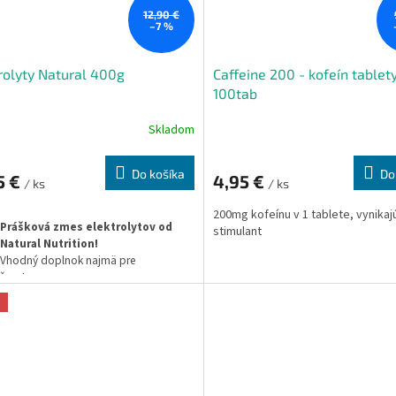
12,90 €
–7 %
rolyty Natural 400g
Caffeine 200 - kofeín tablet
100tab
Skladom
Do košíka
Do
5 €
4,95 €
/ ks
/ ks
200mg kofeínu v 1 tablete, vynikaj
Prášková zmes elektrolytov od
stimulant
Natural Nutrition!
Vhodný doplnok najmä pre
športovcov.
Kombinácia minerálov a soli.
a
Správna funkciu nervov, svalov +
hydratácia.
Vhodné pre vegetariánov aj vegánov.
Zmes neobsahuje žiadne pridané
arómy, farbivá, GMO, alebo iné
prísady.