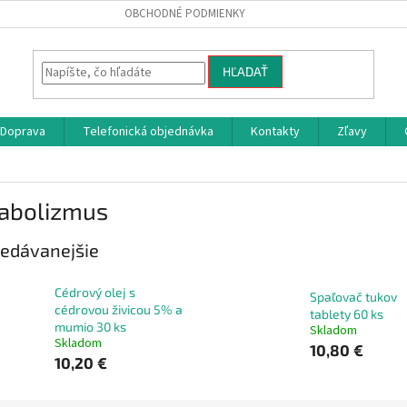
OBCHODNÉ PODMIENKY
HĽADAŤ
Doprava
Telefonická objednávka
Kontakty
Zľavy
abolizmus
edávanejšie
Cédrový olej s
Spaľovač tukov
cédrovou živicou 5% a
tablety 60 ks
mumio 30 ks
Skladom
Skladom
10,80 €
10,20 €