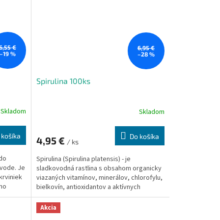
6,55 €
6,95 €
–19 %
–28 %
Spirulina 100ks
Skladom
Skladom
 košíka
Do košíka
4,95 €
/ ks
 do
Spirulina (Spirulina platensis) - je
 vode. Je
sladkovodná rastlina s obsahom organicky
krviniek
viazaných vitamínov, minerálov, chlorofylu,
ého
bielkovín, antioxidantov a aktívnych
enzýmov, vhodná na ľudskú konzumáciu.
Akcia