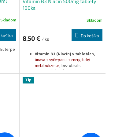
0ml
Vitamín B3 Niacín 500mg tablety
100ks
Skladom
Skladom
 košíka
Do košíka
8,50 €
/ ks
 (Euterpe
Vitamín B3 (Niacín) v tabletách,
ú
nava + vyčerpanie + energetický
metabolizmus
, bez obsahu
konzervačných látok a GMO.
Tip