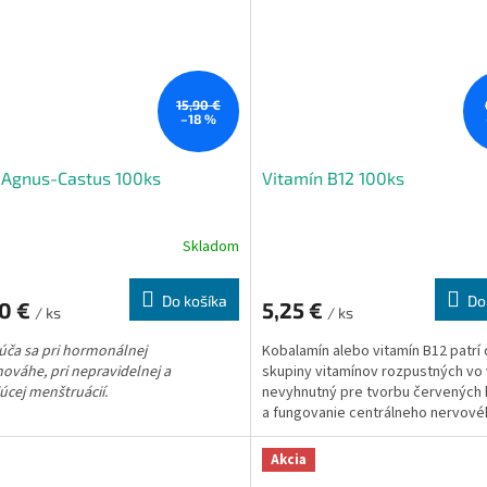
15,90 €
–18 %
 Agnus-Castus 100ks
Vitamín B12 100ks
Skladom
Do košíka
Do
90 €
5,25 €
/ ks
/ ks
úča sa
pri hormonálnej
Kobalamín
alebo vitamín B12 patrí
nováhe,
pri nepravidelnej a
skupiny vitamínov rozpustných vo
úcej menštruácií.
nevyhnutný pre tvorbu červených 
a fungovanie centrálneho nervov
systému.
Akcia