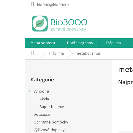
Prejsť
bio3000@bio3000.eu
na
obsah
Mapa serveru
Podľa orgánov
Trápi ma
Domov
Trápi ma
metabolizmus
B
met
o
Preskočiť
č
Kategórie
kategórie
Najpr
n
ý
Výhodné
p
Akcia
a
Super balenie
n
e
Detoxipan
l
Ochranné pomôcky
Výživové doplnky