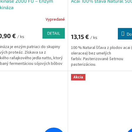
okinase 2000 FU – Enzým
Acai 100% šťava Natural 50
kináza
Vypredané
DETAIL
Do
0,90 €
13,15 €
/ ks
/ ks
ináza
je enzým patriaci do skupiny
100 % Natural šťava z plodov acai
vých proteáz. Získava sa z
oleracea) bez umelých
kého raňajkového jedla natto, ktorý
farbív. Pasterizované šetrnou
ábaný fermentáciou sójových bôbov
pasterizáciou.
eľskou baktériou Bacillus subtilis
Akcia