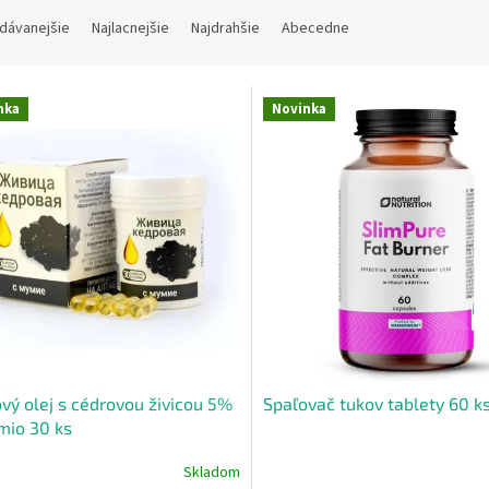
dávanejšie
Najlacnejšie
Najdrahšie
Abecedne
nka
Novinka
vý olej s cédrovou živicou 5%
Spaľovač tukov tablety 60 k
mio 30 ks
Skladom