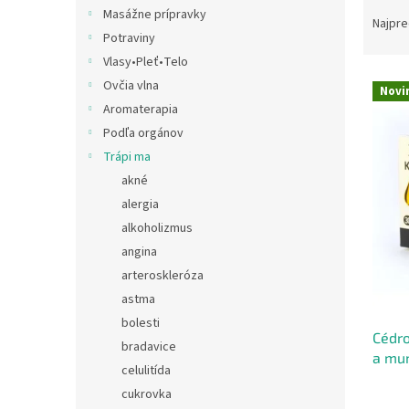
R
Masážne prípravky
a
Najpre
Potraviny
d
e
Vlasy•Pleť•Telo
V
n
Ovčia vlna
Novi
ý
i
Aromaterapia
p
e
Podľa orgánov
i
p
Trápi ma
s
r
p
akné
o
r
d
alergia
o
u
alkoholizmus
d
k
angina
u
t
arteroskleróza
k
o
astma
t
v
o
bolesti
Cédro
v
bradavice
a mu
celulitída
cukrovka