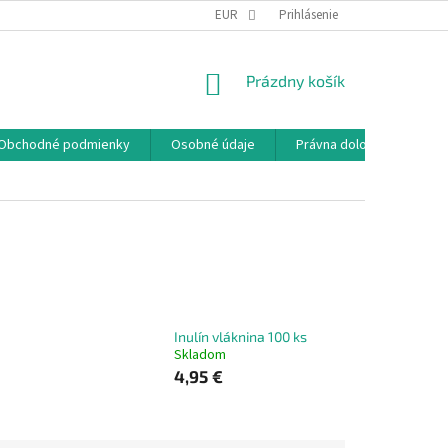
EUR
Prihlásenie
NÁKUPNÝ
Prázdny košík
KOŠÍK
Obchodné podmienky
Osobné údaje
Právna doložka
Inulín vláknina 100 ks
Skladom
4,95 €