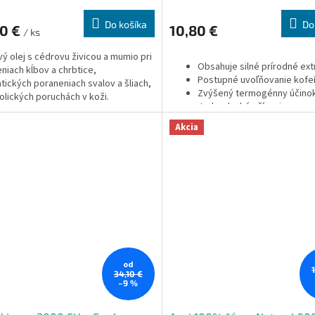
Do košíka
Do
20 €
10,80 €
/ ks
ý olej s cédrovu živicou a mumio pri
Obsahuje silné prírodné ext
niach kĺbov a chrbtice,
Postupné uvoľňovanie kofeí
tických poraneniach svalov a šliach,
Zvýšený termogénny účino
lických poruchách v koži.
Jednoduché užívanie.
100% čistý produkt vo for
Akcia
vegánskych kapsúl vyrában
špeciálnou metódou SmartP
od
34,10 €
–9 %