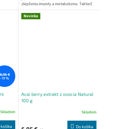
zlepšeniu imunity a metabolizmu. Taktiež
 120 mg
sa používa ako podpora pri gastritíde s
tné 3000
nízkou sekréciou, žaludočných a
Novinka
dvanástnikových vredoch, polipoch
žalúdka a čriev.
16,95 €
–11 %
ks
Acai berry extrakt z ovocia Natural
100 g
Skladom
Skladom
 košíka
Do košíka