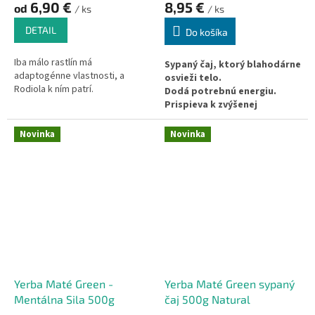
6,90 €
8,95 €
od
/ ks
/ ks
DETAIL
Do košíka
Iba málo rastlín má
Sypaný čaj, ktorý blahodárne
adaptogénne vlastnosti, a
osvieži telo.
Rodiola k ním patrí.
Dodá potrebnú energiu.
Prispieva k zvýšenej
Adaptogén normalizuje telesné
pozornosti.
funkcie bez ohľadu na existujúci
Podporuje oddialenie
Novinka
Novinka
chorobný stav - koriguje hypo-
duševnej a telesnej únavy.
alebo hyperfunkčnú poruchu
Skvelý spôsob ochrany pred
organizmu. Na rozdiel od liekov,
voľnými radikálmi.
ktoré môžu mať vedľajšie
Podporuje libido.
účinky, majú adaptogény
blahodárny vplyv na organizmus
bez jeho narušenia alebo
poškodenia.
Yerba Maté Green -
Yerba Maté Green sypaný
Mentálna Sila 500g
čaj 500g Natural