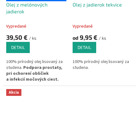
Olej z melónových
Olej z jadierok tekvice
jadierok
Vypredané
Vypredané
39,50 €
9,95 €
od
/ ks
/ ks
DETAIL
DETAIL
100% prírodný olej lisovaný za
100% prírodný olej lisovaný za
studena.
Podpora prostaty,
studena.
pri ochorení obličiek
a infekcií močových ciest.
Akcia