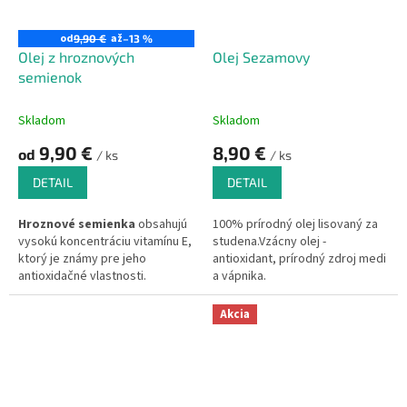
od
až
9,90 €
–13 %
Olej z hroznových
Olej Sezamovy
semienok
Skladom
Skladom
9,90 €
8,90 €
od
/ ks
/ ks
DETAIL
DETAIL
Hroznové semienka
obsahujú
100% prírodný olej lisovaný za
vysokú koncentráciu vitamínu E,
studena.Vzácny olej -
ktorý je známy pre jeho
antioxidant, prírodný zdroj medi
antioxidačné vlastnosti.
a vápnika.
Obsahuje vitamíny skupiny B a
minerály ako fosfor, draslík,
Akcia
vápnik a magnézium a taktiež
najsilnejší prírodný
antioxidant
procianidín
.