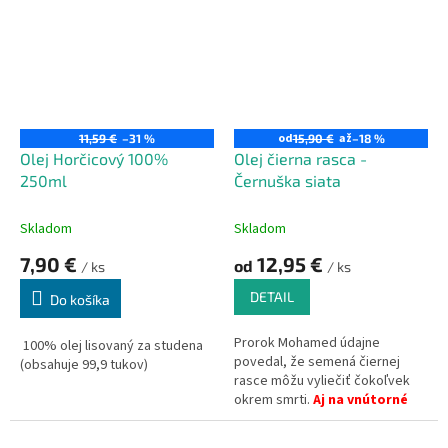
nemá žiadne vekové či
časové obmedzenie na
používanie
od
až
11,59 €
–31 %
15,90 €
–18 %
Olej Horčicový 100%
Olej čierna rasca -
250ml
Černuška siata
Skladom
Skladom
7,90 €
12,95 €
od
/ ks
/ ks
DETAIL
Do košíka
Prorok Mohamed údajne
100% olej lisovaný za studena
povedal, že semená čiernej
(obsahuje 99,9 tukov)
rasce môžu vyliečiť čokoľvek
okrem smrti.
Aj na vnútorné
použitie.