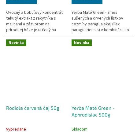
Ovocný a bobuľový koncentrát
Yerba Maté Green - zmes
tekutý extrakt z rakytníka s
sušených a drvených lístkov
malinami a zázvorom na
cezmíny paraguajskej (llex
prírodnej báze je určený na
paraguariensis) v kombinácii so
prípravu lahodných a
zmesou ďalších významných
aromatických nápojov.
bylín, vás poriadne nakopne na
Novinka
Novinka
dlhé hodiny a podporí činnosť
vašej mysle.
Rodiola červená čaj 50g
Yerba Maté Green -
Aphrodisiac 500g
Vypredané
Skladom