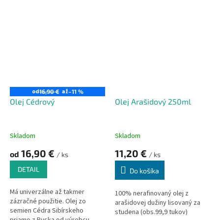
od
až
16,90 €
–11 %
Olej Cédrový
Olej Arašidový 250ml
Skladom
Skladom
16,90 €
11,20 €
od
/ ks
/ ks
DETAIL
Do košíka
Má univerzálne až takmer
100% nerafinovaný olej z
zázračné použitie. Olej zo
arašidovej dužiny lisovaný za
semien Cédra Sibírskeho
studena (obs.99,9 tukov)