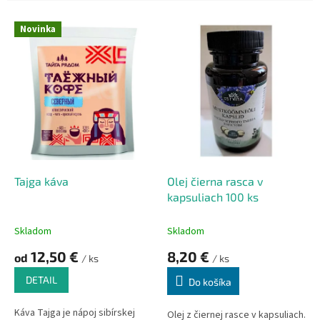
e
V
n
Novinka
ý
i
p
e
i
p
s
r
p
o
r
d
o
u
d
k
u
t
k
o
Tajga káva
Olej čierna rasca v
t
v
kapsuliach 100 ks
o
v
Skladom
Skladom
12,50 €
8,20 €
od
/ ks
/ ks
DETAIL
Do košíka
Káva Tajga je nápoj sibírskej
Olej z čiernej rasce v kapsuliach.