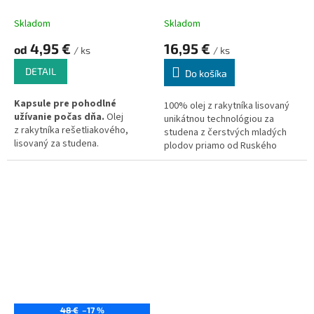
Skladom
Skladom
4,95 €
16,95 €
od
/ ks
/ ks
DETAIL
Do košíka
Kapsule pre pohodlné
100% olej z rakytníka lisovaný
užívanie počas dňa.
Olej
unikátnou technológiou za
z rakytníka rešetliakového,
studena z čerstvých mladých
lisovaný za studena.
plodov priamo od Ruského
výrobcu
48 €
–17 %