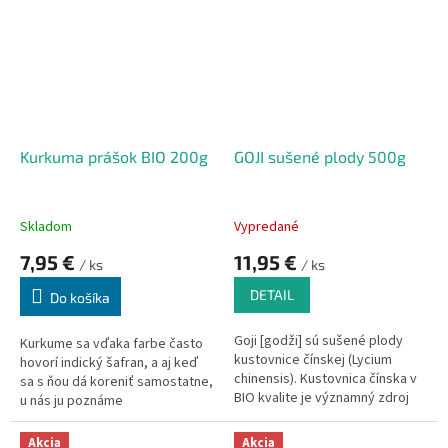
vitamínu B1 a B6 a vlákniny
.
vyplňuje medzibunkové
Ide o plod, ktorý je
jedným z
priestory.
najbohatších
antioxidantov
na svete.
Obsahuje dvakrát toľko
antioxidantov na gram ako goji a
ešte väčší obsah ako
čučoriedky a granátové jablká
Kurkuma prášok BIO 200g
GOJI sušené plody 500g
dokopy.
Skladom
Vypredané
7,95 €
11,95 €
/ ks
/ ks
DETAIL
Do košíka
Goji [godži] sú sušené plody
Kurkume sa vďaka farbe často
kustovnice čínskej (Lycium
hovorí indický šafran, a aj keď
chinensis). Kustovnica čínska v
sa s ňou dá koreniť samostatne,
BIO kvalite je významný zdroj
u nás ju poznáme
vitamínu C a má antioxidačné
predovšetkým z rôznych kari
účinky. V Číne je považovaná za
zmesí.
Akcia
Akcia