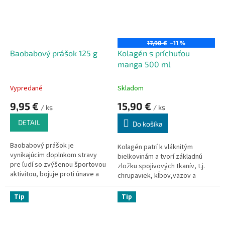
z koreňov podporuje libido,
duševnú/telesnú výkonnosť,
vitalitu, plodnosť a u žien silu
a zdravie kostí v období
menopauzy
17,90 €
–11 %
Baobabový prášok 125 g
Kolagén s príchuťou
manga 500 ml
Vypredané
Skladom
9,95 €
15,90 €
/ ks
/ ks
DETAIL
Do košíka
Baobabový prášok je
Kolagén patrí k vláknitým
vynikajúcim doplnkom stravy
bielkovinám a tvorí základnú
pre ľudí so zvýšenou športovou
zložku spojivových tkanív, t.j.
aktivitou, bojuje proti únave a
chrupaviek, kĺbov,väzov a
vysokej hladine cukru v krvi.
šliach, kože, vlasov a nechtov.
Ovocie baobabu je bohaté na
Kyselina hyalurónová je taktiež
Tip
Tip
prírodné živiny a je výborným
látka telu príbuzná, tvorí súčasť
zdrojom
vitamínu C, vápnika,
tkanív, nervových vlákien, kože,
draslíka, horčíka, železa,
synoviálnej tekutiny v kĺboch a