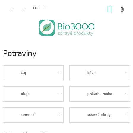
Prejsť
NÁKUP
na
EUR
obsah
KOŠÍK
Potraviny
čaj
káva
oleje
prášok - múka
semená
sušené plody