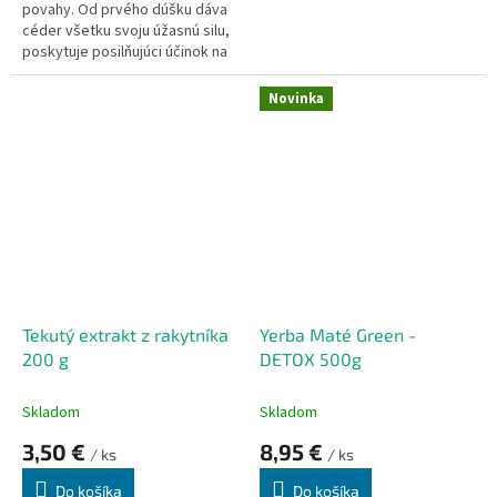
povahy. Od prvého dúšku dáva
céder všetku svoju úžasnú silu,
poskytuje posilňujúci účinok na
telo, nabíja energiou a
optimizmom.
Novinka
Tekutý extrakt z rakytníka
Yerba Maté Green -
200 g
DETOX 500g
Skladom
Skladom
3,50 €
8,95 €
/ ks
/ ks
Do košíka
Do košíka