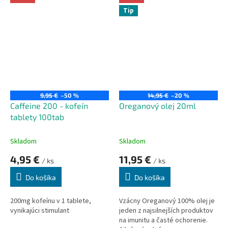
symbol zdravia, pohody, sily,
Tip
vytrvalosti, krásy, sexuálnej
potencie a túžby.
9,95 €
–50 %
14,95 €
–20 %
Caffeine 200 - kofeín
Oreganový olej 20ml
tablety 100tab
Skladom
Skladom
4,95 €
11,95 €
/ ks
/ ks
Do košíka
Do košíka
200mg kofeínu v 1 tablete,
Vzácny Oreganový 100% olej je
vynikajúci stimulant
jeden z najsilnejších produktov
na imunitu a časté ochorenie.