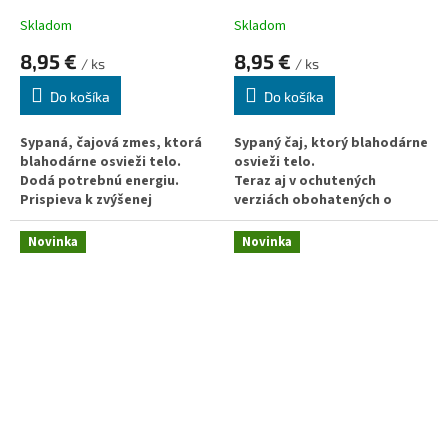
Skladom
Skladom
8,95 €
8,95 €
/ ks
/ ks
Do košíka
Do košíka
Sypaná, čajová zmes, ktorá
Sypaný čaj, ktorý blahodárne
blahodárne osvieži telo.
osvieži telo.
Dodá potrebnú energiu.
Teraz aj v ochutených
Prispieva k zvýšenej
verziách obohatených o
pozornosti.
rôzne byliny a ovocie.
Obsahuje nootropiká v
Dodá potrebnú energiu.
Novinka
Novinka
prirodzenej forme.
Prispieva k zvýšenej
Podporuje oddialenie
pozornosti.
duševnej a telesnej únavy.
Podporuje oddialenie
Skvelý spôsob ochrany pred
duševnej a telesnej únavy.
voľnými radikálmi.
Skvelý spôsob ochrany pred
voľnými radikálmi.