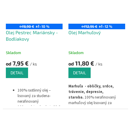
od
až
od
až
8,90 €
–10 %
12,95 €
–12 %
Olej Pestrec Mariánsky -
Olej Marhuľový
Bodliakovy
Skladom
Skladom
7,95 €
11,80 €
od
od
/ ks
/ ks
DETAIL
DETAIL
Marhuľa - obličky, srdce,
100% rastlinný olej –
trávenie, depresie,
lisovaný za studena-
staroba.
100% nerafinovaný
nerafinovaný
marhuľový olej lisovaný za
100 gr oleja obsahuje 99,8
studena (obs. 99,8% tukov)
% tuku,
prírodný produkt
neobsahuje konzervačné a
aromatizujúce látky