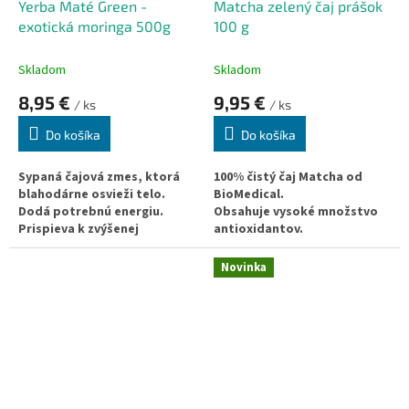
Yerba Maté Green -
Matcha zelený čaj prášok
exotická moringa 500g
100 g
Skladom
Skladom
8,95 €
9,95 €
/ ks
/ ks
Do košíka
Do košíka
Sypaná čajová zmes, ktorá
100% čistý čaj Matcha od
blahodárne osvieži telo.
BioMedical.
Dodá potrebnú energiu.
Obsahuje vysoké množstvo
Prispieva k zvýšenej
antioxidantov.
pozornosti.
Je bohatý na prospešný
Podporuje oddialenie
chlorofyl a L-Theanín.
Novinka
duševnej a telesnej únavy.
Ideálny na prípravu
Skvelý spôsob ochrany pred
osviežujúcich nápojov.
voľnými radikálmi.
Vhodný pre vegetariánov aj
vegánov.
Bez obsahu lepku, mlieka, sóje,
konzervačných látok, či GMO.