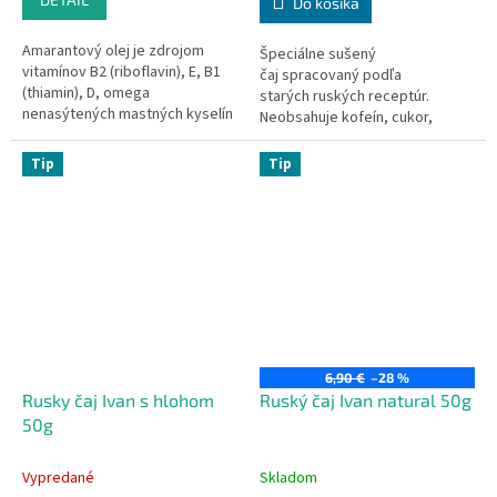
Do košíka
Amarantový olej je zdrojom
Špeciálne sušený
vitamínov B2 (riboflavin), E, B1
čaj spracovaný podľa
(thiamin), D, omega
starých ruských receptúr.
nenasýtených mastných kyselín
Neobsahuje kofeín, cukor,
a mnohých prospešných
konzervačné látky ani farbivá.
stopových prvkov.
Tip
Tip
6,90 €
–28 %
Rusky čaj Ivan s hlohom
Ruský čaj Ivan natural 50g
50g
Vypredané
Skladom