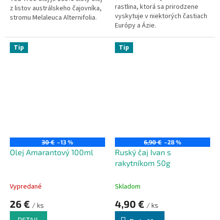
rastlina, ktorá sa prirodzene
z listov austrálskeho čajovníka,
vyskytuje v niektorých častiach
stromu Melaleuca Alternifolia.
Európy a Ázie.
Tip
Tip
30 €
–13 %
6,90 €
–28 %
Olej Amarantový 100ml
Ruský čaj Ivan s
rakytníkom 50g
Vypredané
Skladom
26 €
4,90 €
/ ks
/ ks
DETAIL