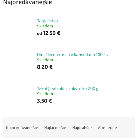
Najpredávanejšie
Tajga káva
Skladom
12,50 €
od
Olej čierna rasca v kapsuliach 100 ks
Skladom
8,20 €
Tekutý extrakt z rakytníka 200 g
Skladom
3,50 €
R
a
Najpredávanejšie
Najlacnejšie
Najdrahšie
Abecedne
d