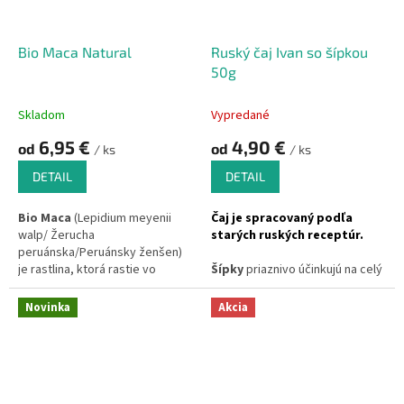
Bio Maca Natural
Ruský čaj Ivan so šípkou
50g
Skladom
Vypredané
6,95 €
4,90 €
od
od
/ ks
/ ks
DETAIL
DETAIL
Bio Maca
(Lepidium meyenii
Čaj je spracovaný podľa
walp/ Žerucha
starých ruských receptúr.
peruánska/Peruánsky ženšen)
je rastlina, ktorá rastie vo
Šípky
priaznivo účinkujú na celý
vysokých nadmorských výškach
organizmus.
v pohorí Ánd v Peru. Darí sa jej aj
Novinka
Akcia
napriek silnému vetru, mrazu či
vysokým teplotám. Prežíva
nasávaním živín (minerály,
vitamíny, aminokyseliny) zo
skalnatej pôdy.
Takýto extrakt