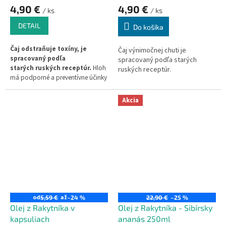
4,90 €
4,90 €
/ ks
/ ks
DETAIL
Do košíka
Čaj odstraňuje toxíny, je
Čaj výnimočnej chuti je
spracovaný podľa
spracovaný podľa starých
starých ruských receptúr.
Hloh
ruských receptúr.
má podporné a preventívne účinky
pre srdce. Posobí ako podpora pri
nespavosti, vysokom krvnom
Akcia
tlaku, ateroskleróze, funkčných
poruchách srdca.
od
až
5,59 €
–24 %
22,90 €
–25 %
Olej z Rakytníka v
Olej z Rakytníka - Sibírsky
kapsuliach
ananás 250ml