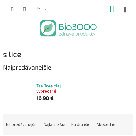
Prejsť
NÁKUP
na
EUR
obsah
KOŠÍK
silice
Najpredávanejšie
Tea Tree olej
Vypredané
16,90 €
R
a
Najpredávanejšie
Najlacnejšie
Najdrahšie
Abecedne
d