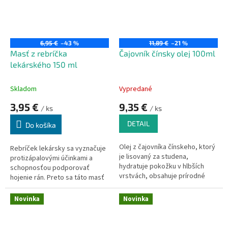
6,95 €
–43 %
11,89 €
–21 %
Masť z rebríčka
Čajovník čínsky olej 100ml
lekárského 150 ml
Skladom
Vypredané
3,95 €
9,35 €
/ ks
/ ks
DETAIL
Do košíka
Olej z čajovníka čínskeho, ktorý
Rebríček lekársky sa vyznačuje
je lisovaný za studena,
protizápalovými účinkami a
hydratuje pokožku v hlbších
schopnosťou podporovať
vrstvách, obsahuje prírodné
hojenie rán. Preto sa táto masť
skvalén.
skvele osvedčí pri aplikácii na
popraskanú kožu, napr. na
Novinka
Novinka
hlboko popraskané päty či ruky,
pôsobí rebríčková masť
skutočne blahodárne.