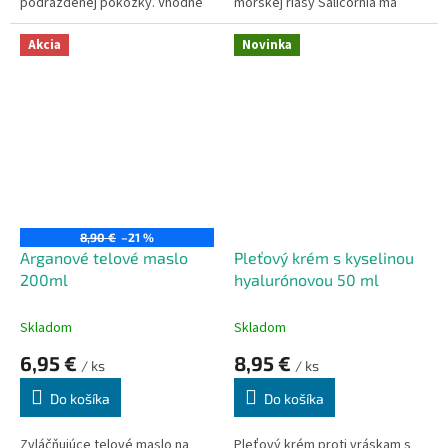
podráždenej pokožky. Vhodné
morskej riasy Salicornia má
aj na pery.
schopnosť dlhodobo a hĺbkovo
hydratovať pleť. Marhuľový a
Akcia
Novinka
malinový olej dostatočne pleť
vyživí a napomáha na pokožke
vytvoriť jemný ochranný film.
8,90 €
–21 %
Arganové telové maslo
Pleťový krém s kyselinou
200ml
hyalurónovou 50 ml
Skladom
Skladom
6,95 €
8,95 €
/ ks
/ ks
Do košíka
Do košíka
Zvláčňujúce telové maslo na
Pleťový krém proti vráskam s