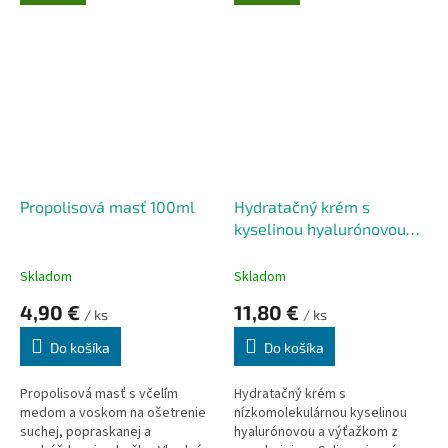
starostlivosti o suchú pokožku
diabetikov a priaznivo
podporuje jej regeneráciu.
Vhodné aj na pery.
Propolisová masť 100ml
Hydratačný krém s
kyselinou hyalurónovou
30 ml
Skladom
Skladom
4,90 €
11,80 €
/ ks
/ ks
Do košíka
Do košíka
Propolisová masť
s včelím
Hydratačný krém s
medom a voskom na ošetrenie
nízkomolekulárnou kyselinou
suchej, popraskanej a
hyalurónovou a výťažkom z