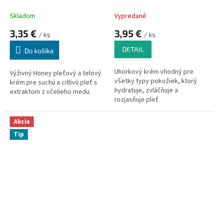
Skladom
Vypredané
3,35 €
3,95 €
/ ks
/ ks
DETAIL
Do košíka
Uhorkový krém vhodný pre
Výživný Honey pleťový a telový
všetky typy pokožiek, ktorý
krém pre suchú a citlivú pleť s
hydratuje, zvláčňuje a
extraktom z včelieho medu.
rozjasňuje pleť
Akcia
Tip