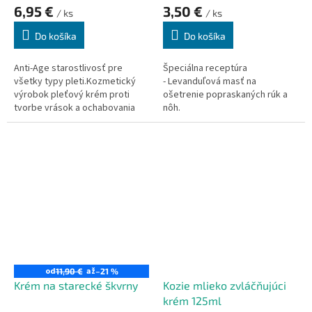
6,95 €
3,50 €
/ ks
/ ks
Do košíka
Do košíka
Anti-Age starostlivosť pre
Špeciálna receptúra
všetky typy pleti.Kozmetický
- Levanduľová masť na
výrobok pleťový krém proti
ošetrenie popraskaných rúk a
tvorbe vrások a ochabovania
nôh.
pleti. Obsahuje vysokoúčinnú
anti-age látku SYN-AKE, ktorá
bola vyvinutá syntézou hadieho
jedu. Prírodné rastlinné oleje
vyhladzujú a vitamín E chráni
pred voľnými radikálmi a
predčasným starnutím pleti.
od
až
11,90 €
–21 %
Krém na starecké škvrny
Kozie mlieko zvláčňujúci
krém 125ml