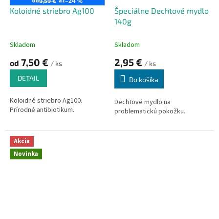
od
až
9,59 €
–24 %
k
o
Koloidné striebro Ag100
Špeciálne Dechtové mydlo
t
v
140g
o
v
Skladom
Skladom
7,50 €
2,95 €
od
/ ks
/ ks
DETAIL
Do košíka
Koloidné striebro Ag100.
Dechtové mydlo na
Prírodné antibiotikum.
problematickú pokožku.
Akcia
Novinka