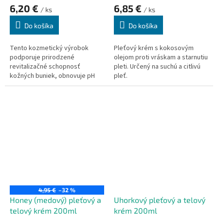
6,20 €
6,85 €
/ ks
/ ks
Do košíka
Do košíka
Tento kozmetický výrobok
Pleťový krém s kokosovým
podporuje prirodzené
olejom proti vráskam a starnutiu
revitalizačné schopnosť
pleti. Určený na suchú a citlivú
kožných buniek, obnovuje pH
pleť.
rovnováhu pokožky. Po použití
je pokožka jemná, pružná a
sviežo voňajúce.
4,95 €
–32 %
Honey (medový) pleťový a
Uhorkový pleťový a telový
telový krém 200ml
krém 200ml