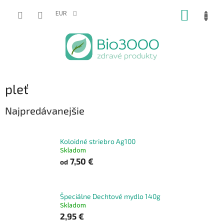
Prejsť
NÁKUP
na
EUR
obsah
KOŠÍK
pleť
Najpredávanejšie
Koloidné striebro Ag100
Skladom
7,50 €
od
Špeciálne Dechtové mydlo 140g
Skladom
2,95 €