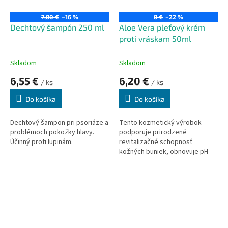
7,80 €
–16 %
8 €
–22 %
Dechtový šampón 250 ml
Aloe Vera pleťový krém
proti vráskam 50ml
Skladom
Skladom
6,55 €
6,20 €
/ ks
/ ks
Do košíka
Do košíka
Dechtový šampon pri psoriáze a
Tento kozmetický výrobok
problémoch pokožky hlavy.
podporuje prirodzené
Účinný proti lupinám.
revitalizačné schopnosť
kožných buniek, obnovuje pH
rovnováhu pokožky. Po použití
je pokožka jemná, pružná a
sviežo voňajúce.