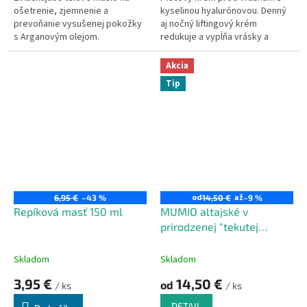
ošetrenie, zjemnenie a
kyselinou hyalurónovou. Denný
prevoňanie vysušenej pokožky
aj nočný liftingový krém
s Arganovým olejom.
redukuje a vypĺňa vrásky a
vyhladzuje jemné línie tváre.
Obsahuje nízkomolekulárne
Akcia
kyselinu hyalurónovú, ktorá sa
Tip
nazýva molekula mladosti pre
svoju prirodzenú schopnosť
zachovávať v pleti optimálny
stupeň hydratácie a tonus pleti.
Vyhladzuje a vypĺňa jemné
vrásky a zvyšuje elasticitu pleti.
od
až
6,95 €
–43 %
14,50 €
–9 %
Repíková masť 150 ml
MUMIO altajské v
prirodzenej "tekutej
forme"
Skladom
Skladom
3,95 €
14,50 €
od
/ ks
/ ks
DETAIL