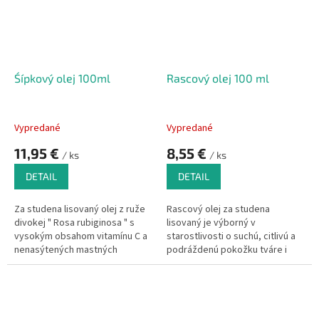
Śípkový olej 100ml
Rascový olej 100 ml
Vypredané
Vypredané
11,95 €
8,55 €
/ ks
/ ks
DETAIL
DETAIL
Za studena lisovaný olej z ruže
Rascový olej za studena
divokej " Rosa rubiginosa " s
lisovaný je výborný v
vysokým obsahom vitamínu C a
starostlivosti o suchú, citlivú a
nenasýtených mastných
podráždenú pokožku tváre i
kyselín. Má skvelé regeneračné
pokožky celého tela.
účinky, podporuje vitalitu
pokožky a chráni ju od
zaťaženia nepriaznivých účinkov
prostredia.