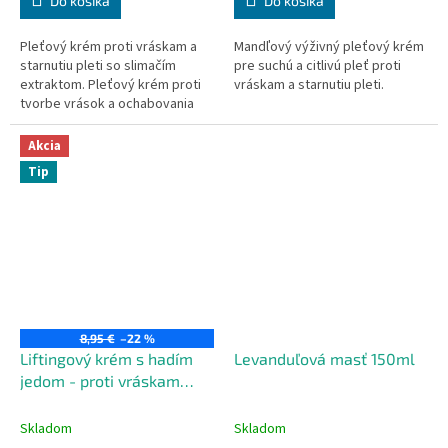
Do košíka
Do košíka
Pleťový krém proti vráskam a
Mandľový výživný pleťový krém
starnutiu pleti so slimačím
pre suchú a citlivú pleť proti
extraktom. Pleťový krém proti
vráskam a starnutiu pleti.
tvorbe vrások a ochabovania
pleti.
Akcia
Tip
8,95 €
–22 %
Liftingový krém s hadím
Levanduľová masť 150ml
jedom - proti vráskam
50ml
Skladom
Skladom