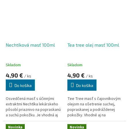
Rebríčková masť výborne
sťahuje, čistí, regeneruje a
zmäkčuje pokožku.
Nechtíková masť 100ml
Tea tree olej masť 100ml
Skladom
Skladom
4,90 €
4,90 €
/ ks
/ ks
Do košíka
Do košíka
Osvedčená masť s účinnými
Tee Tree masť
s čajovníkovým
extraktmi Nechtíka lekárskeho
olejom na ošetrenie suchej,
pôsobí priaznivo na popraskanú
popraskanej a podráždenej
a suchú pokožku. Je vhodná aj
pokožky. Vhodné aj na
na pokožku v oblasti kŕčových
pery. Odpudzuje hmyz, používa
žíl. Osvedčuje sa pri
sa aj pri poštípaní hmyzom.
Novinka
Novinka