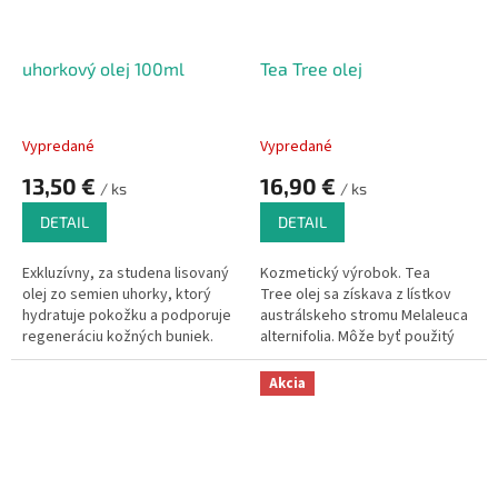
olejov.
Použitie:
zrelá suchá,
poškodená alebo problémová
pokožka.
uhorkový olej 100ml
Tea Tree olej
Vypredané
Vypredané
13,50 €
16,90 €
/ ks
/ ks
DETAIL
DETAIL
Exkluzívny, za studena lisovaný
Kozmetický výrobok. Tea
olej zo semien uhorky, ktorý
Tree olej sa získava z lístkov
hydratuje pokožku a podporuje
austrálskeho stromu Melaleuca
regeneráciu kožných buniek.
alternifolia. Môže byť použitý
Pomáha tiež udržať v dobrom
ako čistý olej alebo účinná látka
stave pleť so sklonom k tvorbe
v kozmetických výrobkoch pre
Akcia
vrások, strií, akné a prispieva k
každý typ pokožky.
upokojeniu začervenanej pleti.