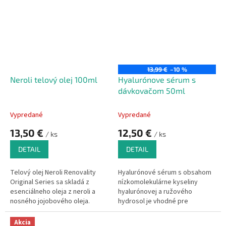
13,99 €
–10 %
Neroli telový olej 100ml
Hyalurónove sérum s
dávkovačom 50ml
Vypredané
Vypredané
13,50 €
12,50 €
/ ks
/ ks
DETAIL
DETAIL
Telový olej Neroli Renovality
Hyalurónové sérum s obsahom
Original Series sa skladá z
nízkomolekulárne kyseliny
esenciálneho oleja z neroli a
hyalurónovej a ružového
nosného jojobového oleja.
hydrosol je vhodné pre
Vďaka spojeniu týchto olejov
regeneráciu a ochranu pleti.
získa vaša pleť aj pokožka
Akcia