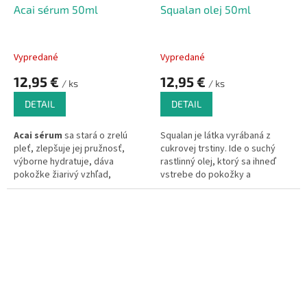
Acai sérum 50ml
Squalan olej 50ml
Vypredané
Vypredané
12,95 €
12,95 €
/ ks
/ ks
DETAIL
DETAIL
Acai
sérum
sa stará o zrelú
Squalan je látka vyrábaná z
pleť, zlepšuje jej pružnosť,
cukrovej trstiny.
Ide o suchý
výborne hydratuje, dáva
rastlinný olej, ktorý sa ihneď
pokožke žiarivý vzhľad,
vstrebe do pokožky a
regeneruje poškodené a
nezanechá mastný film.
Squalan
farbené vlasy. Acai je
je vysoko zvláčňujúce,
sérom
večnej mladosti.
Acai
zvlhčujúci, je vhodný na
za studena lisovaný olej je
regeneráciu pokožky vysušenej
obohatený squalan, ktorý po
slnkom.
Poradí si aj s
sebe zanechá pocit
zamatovo
rozštiepenými a poškodenými
jemnej a hebkej pleti!
100%
končeky vlasov a dodá vlasom
prírodné ingrediencie.
Bez
lesk.
konzervantov, parabénov a
minerálnych