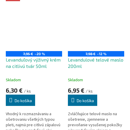
dokonalú starostlivosť a
antioxidačnú ochranu.
7,95 €
–20 %
7,98 €
–12 %
Levanduľový výživný krém
Levandulové telové maslo
na citlivú tvár 50ml
200ml
Skladom
Skladom
6,30 €
6,95 €
/ ks
/ ks
Do košíka
Do košíka
Vhodný k rozmaznávaniu a
Zvláčňujúce telové maslo na
ošetrovaniu všetkých typou
ošetrenie, zjemnenie a
pleti, najmä pre citlivú zápalovú
prevoňanie vysušenej pokožky