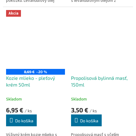
pokožku. Levanduľový olej
s levanduľovým olejom z
krému prepožičiava jedinečné
Provence. Vďaka levanduli
upokojujúce protizápalové
chráni pleť pred hmyzom a
Akcia
Účinky, aktívne napomáha k
predčasnému starnutiu pleti.
regenerácii pokožky.
8,69 €
–20 %
Kozie mlieko - pleťový
Propolisová bylinná masť,
krém 50ml
150ml
Skladom
Skladom
6,95 €
3,50 €
/ ks
/ ks
Do košíka
Do košíka
Výživný krém kozie mlieko s
Propolisová masť s včelím