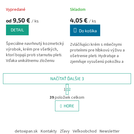
Vypredané
Skladom
9,50 €
4,05 €
od
/ ks
/ ks
DETAIL
Do košíka
Špeciálne navrhnutý kozmetický
Zvláčňujúci krém s mliečnymi
výrobok, krém pre všetkých,
proteínmi pre hĺbkovú výživu a
ktorí bojujú proti starnutiu pleti.
ošetrenie pleti. Hydratuje a
Vďaka unikátnemu zloženiu
zjemňuje vysušenú pokožku a
účinných látok, vplýva na
navracia ju stratenú jemnosť a
pigmentáciu kože, hlboko
pružnosť. Nezanecháva pocit
preniká do pórov a zabraňuje
mastnoty a príjemne vonia.
NAČÍTAŤ ĎALŠIE 3
vzniku pigmentových škvŕn.
Značka: PALACIO
S
Vyrovnáva tón pleti a textúru,
1
2
t
O
vyhladzuje pokožku, bojuje
r
39
položiek celkom
v
proti starnutiu pokožky.
á
l
HORE
n
á
k
d
o
v
Z
a
a
c
á
detoxipan.sk
Kontakty
Zľavy
Veľkoobchod
Newsletter
n