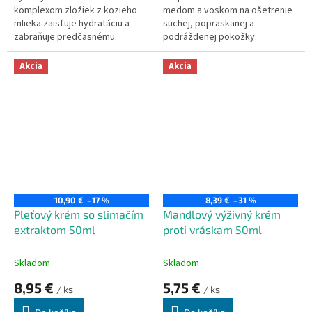
komplexom zložiek z kozieho
medom a voskom na ošetrenie
mlieka zaisťuje hydratáciu a
suchej, popraskanej a
zabraňuje predčasnému
podráždenej pokožky.
starnutiu pleti.
Akcia
Akcia
10,90 €
–17 %
8,39 €
–31 %
Pleťový krém so slimačím
Mandlový výživný krém
extraktom 50ml
proti vráskam 50ml
Skladom
Skladom
8,95 €
5,75 €
/ ks
/ ks