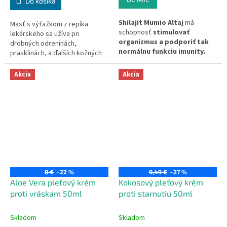
Do košíka
Shilajit Mumio Altaj
má
Masť s výťažkom z repíka
schopnosť
stimulovať
lekárskeho sa užíva pri
organizmus a podporiť tak
drobných odreninách,
normálnu funkciu imunity.
prasklinách, a ďalších kožných
Teraz na trhu v "tekutej"
ochorení (vzniknutých
podobe (husté ako smola).
mechanickým pôsobením). Je
Akcia
Akcia
osvedčeným pomocníkom pri
zápaloch nechtového lôžka či
záderoch.
8 €
–22 %
9,49 €
–27 %
Aloe Vera pleťový krém
Kokosový pleťový krém
proti vráskam 50ml
proti starnutiu 50ml
Skladom
Skladom