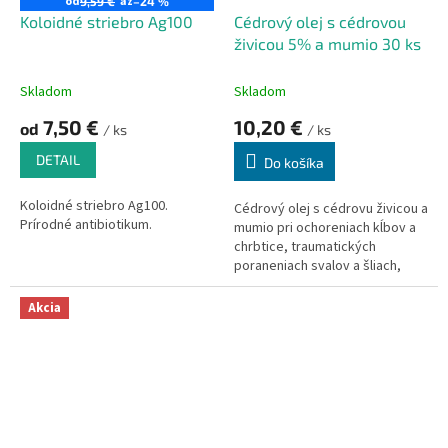
od
až
9,59 €
–24 %
k
o
Koloidné striebro Ag100
Cédrový olej s cédrovou
t
v
živicou 5% a mumio 30 ks
o
v
Skladom
Skladom
7,50 €
10,20 €
od
/ ks
/ ks
DETAIL
Do košíka
Koloidné striebro Ag100.
Cédrový olej s cédrovu živicou a
Prírodné antibiotikum.
mumio pri ochoreniach kĺbov a
chrbtice, traumatických
poraneniach svalov a šliach,
metabolických poruchách v
koži.
Akcia