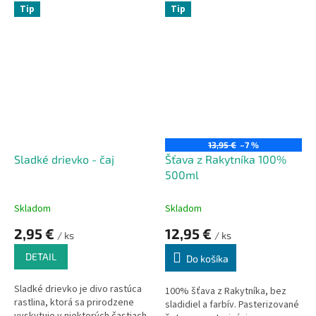
metabolizmu. Taktiež sa
Tip
Tip
používa ako podpora pri
gastritíde s nízkou sekréciou,
žaludočných a dvanástnikových
vredoch, polipoch žalúdka a
čriev.
13,95 €
–7 %
Sladké drievko - čaj
Šťava z Rakytníka 100%
500ml
Skladom
Skladom
2,95 €
12,95 €
/ ks
/ ks
DETAIL
Do košíka
Sladké drievko je divo rastúca
100% šťava z Rakytníka, bez
rastlina, ktorá sa prirodzene
sladidiel a farbív. Pasterizované