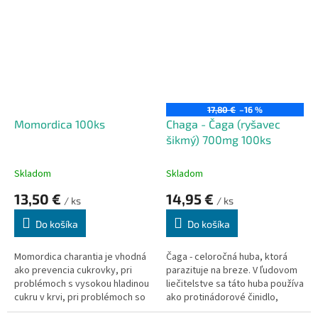
17,80 €
–16 %
Momordica 100ks
Chaga - Čaga (ryšavec
šikmý) 700mg 100ks
Skladom
Skladom
13,50 €
14,95 €
/ ks
/ ks
Do košíka
Do košíka
Momordica charantia je vhodná
Čaga - celoročná huba, ktorá
ako prevencia cukrovky, pri
parazituje na breze. V ľudovom
problémoch s vysokou hladinou
liečitelstve sa táto huba používa
cukru v krvi, pri problémoch so
ako protinádorové činidlo,
žalúdočnými vredmi.
zlepšeniu imunity a