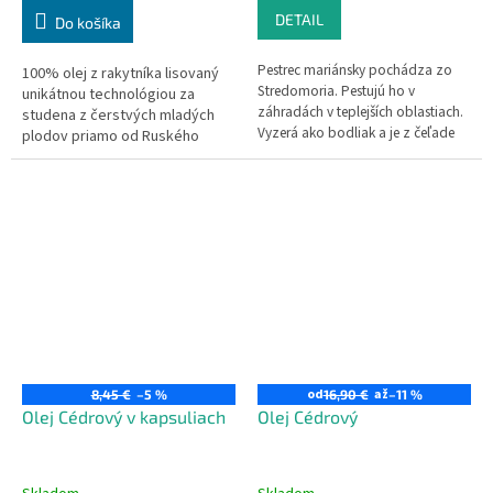
DETAIL
Do košíka
Pestrec mariánsky pochádza zo
100% olej z rakytníka lisovaný
Stredomoria. Pestujú ho v
unikátnou technológiou za
záhradách v teplejších oblastiach.
studena z čerstvých mladých
Vyzerá ako bodliak a je z čeľade
plodov priamo od Ruského
astrovitých. Už starí Rimania
výrobcu
pestrec mariánsky používali na celý
rad ochorení. Dokázal im pomôcť
v rôznych fázach preťaženia
pečene, sleziny a obličiek.
Obsahuje látku sylimarín, ktorá
dokáže prirodzene obnoviť a
regenerovať bunky pečene.
Silymarín podporuje regeneráciu
poškodených buniek pečene a tiež
chráni nové pred zničením
rovnakou látkou, znižuje
od
až
8,45 €
–5 %
16,90 €
–11 %
zápalovosť (dôležité pre ľudí so
Olej Cédrový v kapsuliach
Olej Cédrový
zápalom pečene alebo
hepatitídou) a má silné
antioxidačné účinky.