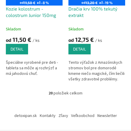
od
až
od
až
11,50 €
–8 %
13,20 €
–19 %
Kozie kolostrum -
Dračia krv 100% tekutý
colostrum Junior 150mg
extrakt
Skladom
Skladom
11,50 €
12,75 €
od
od
/ ks
/ ks
DETAIL
DETAIL
Špeciálne vyrobené pre deti -
Tento výťažok z Amazónskych
tableta sa môže aj rozhrýzť a
stromov bol pre domorodé
má jahodovú chuť.
kmene niečo magické, čím liečili
všetky zdravotné problémy.
20
položiek celkom
O
v
l
Z
á
á
detoxipan.sk
Kontakty
Zľavy
Veľkoobchod
Newsletter
d
p
a
ä
c