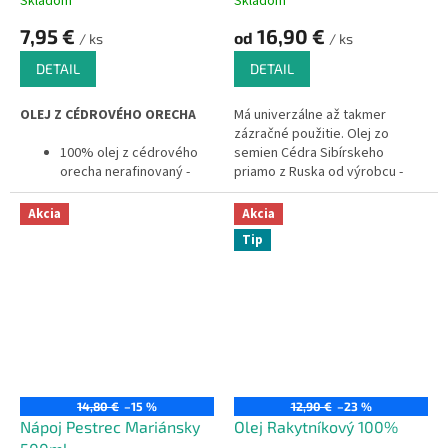
Skladom
Skladom
7,95 €
16,90 €
od
/ ks
/ ks
DETAIL
DETAIL
OLEJ Z CÉDROVÉHO ORECHA
Má univerzálne až takmer
zázračné použitie. Olej zo
100% olej z cédrového
semien Cédra Sibírskeho
orecha nerafinovaný -
priamo z Ruska od výrobcu -
vyrobený unikátnou
nerafinovaný, vyrobený
technológiou lisovania
unikátnou technológiou
Akcia
Akcia
cédrového orecha za
lisovania za studena.
Tip
studena
100 gr oleja obsahuje
99,8 % tuku,
prírodný produkt
neobsahuje konzervačné
a aromatizačné látky
14,80 €
–15 %
12,90 €
–23 %
Nápoj Pestrec Mariánsky
Olej Rakytníkový 100%