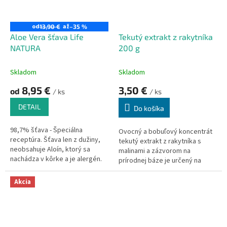
od
až
13,90 €
–35 %
Aloe Vera šťava Life
Tekutý extrakt z rakytníka
NATURA
200 g
Skladom
Skladom
8,95 €
3,50 €
od
/ ks
/ ks
DETAIL
Do košíka
98,7% šťava - Špeciálna
Ovocný a bobuľový koncentrát
receptúra. Šťava len z dužiny,
tekutý extrakt z rakytníka s
neobsahuje Aloín, ktorý sa
malinami a zázvorom na
nachádza v kôrke a je alergén.
prírodnej báze je určený na
prípravu lahodných a
aromatických nápojov.
Akcia