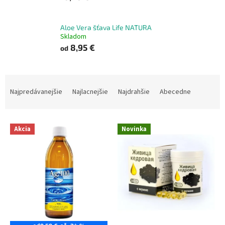
Aloe Vera šťava Life NATURA
Skladom
8,95 €
od
R
a
Najpredávanejšie
Najlacnejšie
Najdrahšie
Abecedne
d
e
V
n
Akcia
Novinka
ý
i
p
e
i
p
s
r
p
o
r
d
o
u
d
k
u
t