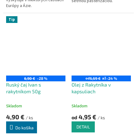
vyskytuje v niektorých častiach
šetrnou pasterizáciou.
Európy a Ázie.
Tip
od
až
6,90 €
–28 %
5,59 €
–24 %
Ruský čaj Ivan s
Olej z Rakytníka v
rakytníkom 50g
kapsuliach
Skladom
Skladom
4,90 €
4,95 €
od
/ ks
/ ks
DETAIL
Do košíka