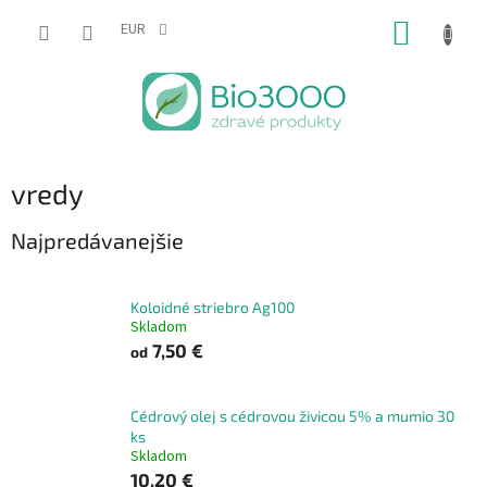
Prejsť
NÁKUP
na
EUR
obsah
KOŠÍK
vredy
Najpredávanejšie
Koloidné striebro Ag100
Skladom
7,50 €
od
Cédrový olej s cédrovou živicou 5% a mumio 30
ks
Skladom
10,20 €