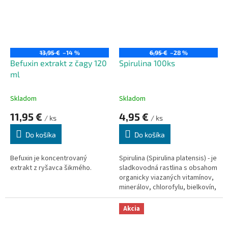
13,95 €
–14 %
6,95 €
–28 %
Befuxin extrakt z čagy 120
Spirulina 100ks
ml
Skladom
Skladom
11,95 €
4,95 €
/ ks
/ ks
Do košíka
Do košíka
Befuxin je koncentrovaný
Spirulina (Spirulina platensis) - je
extrakt z ryšavca šikmého.
sladkovodná rastlina s obsahom
organicky viazaných vitamínov,
minerálov, chlorofylu, bielkovín,
antioxidantov a aktívnych
enzýmov, vhodná na ľudskú
Akcia
konzumáciu.