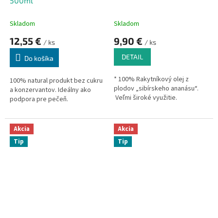
500ml
Skladom
Skladom
12,55 €
9,90 €
/ ks
/ ks
DETAIL
Do košíka
* 100% Rakytníkový olej z
100% natural produkt bez cukru
plodov „sibírskeho ananásu“.
a konzervantov. Ideálny ako
Veľmi široké využitie.
podpora pre pečeň.
Akcia
Akcia
Tip
Tip