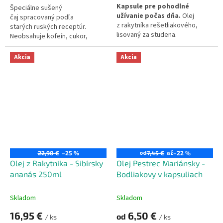
Kapsule pre pohodlné
Špeciálne sušený
užívanie počas dňa.
Olej
čaj spracovaný podľa
z rakytníka rešetliakového,
starých ruských receptúr.
lisovaný za studena.
Neobsahuje kofeín, cukor,
konzervačné látky ani farbivá.
Akcia
Akcia
od
až
22,90 €
–25 %
7,45 €
–22 %
Olej z Rakytníka - Sibírsky
Olej Pestrec Mariánsky -
ananás 250ml
Bodliakovy v kapsuliach
Skladom
Skladom
16,95 €
6,50 €
od
/ ks
/ ks