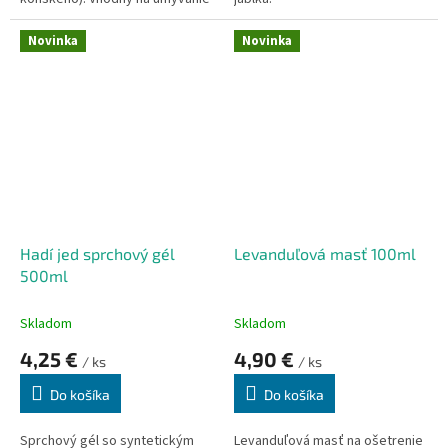
celého tela.
Novinka
Novinka
Hadí jed sprchový gél
Levanduľová masť 100ml
500ml
Skladom
Skladom
4,25 €
4,90 €
/ ks
/ ks
Do košíka
Do košíka
Sprchový gél so syntetickým
Levanduľová masť na ošetrenie