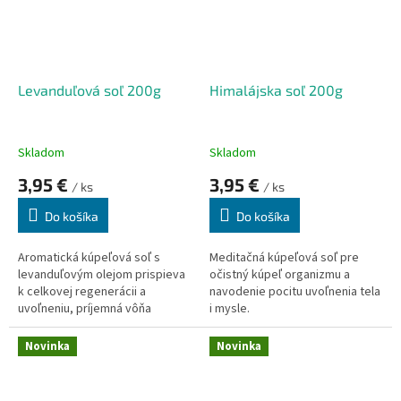
a kĺbov.
Levanduľová soľ 200g
Himalájska soľ 200g
Skladom
Skladom
3,95 €
3,95 €
/ ks
/ ks
Do košíka
Do košíka
Aromatická kúpeľová soľ s
Meditačná kúpeľová soľ pre
levanduľovým olejom prispieva
očistný kúpeľ organizmu a
k celkovej regenerácii a
navodenie pocitu uvoľnenia tela
uvoľneniu, príjemná vôňa
i mysle.
navodzuje pocit telesnej a
duševnej pohody. Zvláčňuje a
Novinka
Novinka
zjemňuje pokožku.