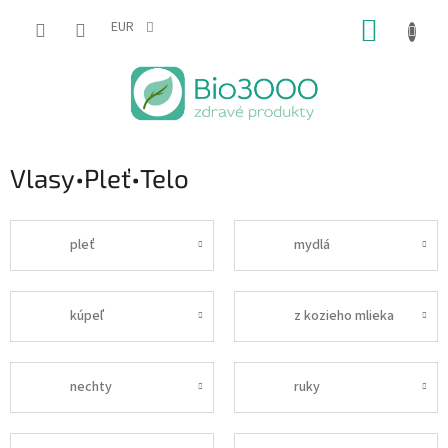
Prejsť
NÁKUP
na
EUR
obsah
KOŠÍK
Vlasy•Pleť•Telo
pleť
mydlá
kúpeľ
z kozieho mlieka
nechty
ruky