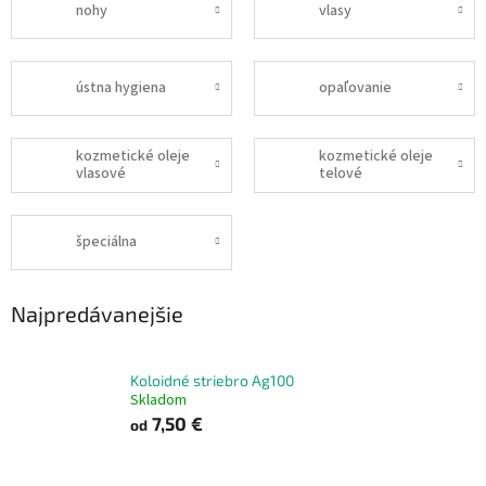
nohy
vlasy
ústna hygiena
opaľovanie
kozmetické oleje
kozmetické oleje
vlasové
telové
špeciálna
Najpredávanejšie
Koloidné striebro Ag100
Skladom
7,50 €
od