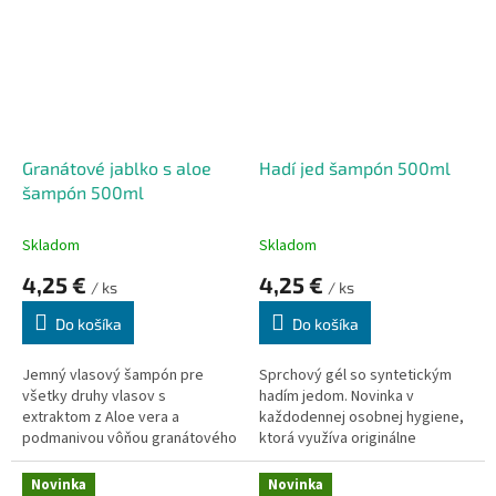
Granátové jablko s aloe
Hadí jed šampón 500ml
šampón 500ml
Skladom
Skladom
4,25 €
4,25 €
/ ks
/ ks
Do košíka
Do košíka
Jemný vlasový šampón pre
Sprchový gél so syntetickým
všetky druhy vlasov s
hadím jedom. Novinka v
extraktom z Aloe vera a
každodennej osobnej hygiene,
podmanivou vôňou granátového
ktorá využíva originálne
jablka.
komponenty na skvalitnenie
starostlivosti o vlasy a vlasovú
Novinka
Novinka