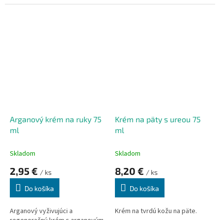
zápachom a potením nôh.
Arganový krém na ruky 75
Krém na päty s ureou 75
ml
ml
Skladom
Skladom
2,95 €
8,20 €
/ ks
/ ks
Do košíka
Do košíka
Arganový vyživujúci a
Krém na tvrdú kožu na päte.