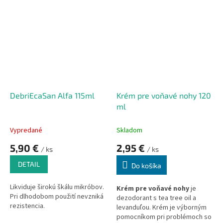
Extrakt z hrachu, horská
Ďatelina, organická Šalvia.
Zubná pasta je špeciálne
vyvinutá pre prevenciu ďasien.
Unikátna kombinácia extraktov
bylín posilňuje ďasná a
zabraňuje krvácaniu. Jemne čistí
zuby a pomáha odstrániť zubný
povlak.
DebriEcaSan Alfa 115ml
Krém pre voňavé nohy 120
ml
Vypredané
Skladom
5,90 €
2,95 €
/ ks
/ ks
DETAIL
Do košíka
Likviduje širokú škálu mikróbov.
Krém pre voňavé nohy
je
Pri dlhodobom použití nevzniká
dezodorant s tea tree oil a
rezistencia.
levanduľou. Krém je výborným
pomocníkom pri problémoch so