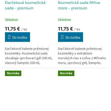
Darčeková kozmetická
Kozmetická sada Mŕtve
sada - premium
more - premium
Skladom
Skladom
11,75 €
11,75 €
/ ks
/ ks
Do košíka
Do košíka
Darčekové balenie prémiovej
Darčekové balenie prémiovej
kozmetiky. Kozmetická sada
kozmetiky s extraktom
obsahuje sprchovací gél 200 ml,
morských rias a soľou z Mŕtveho
vlasový šampón 200 ml,
mora, sprchový gél, šampón,
kúpeľová soľ 150 g a mydlo 30 g
mydlo a kúpeľová soľ. Nová
s konopným olejom.
receptúra obsahuje extrakt
Novinka
Novinka
riasy a soľ z Mŕtveho mora.
Vhodná sada pre regeneráciu
pokožky a na kožné ochorenia.