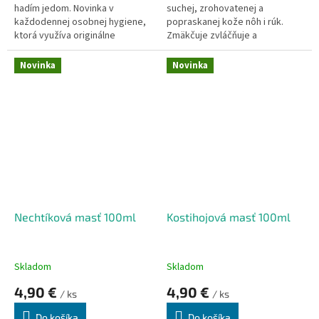
hadím jedom. Novinka v
suchej, zrohovatenej a
každodennej osobnej hygiene,
popraskanej kože nôh i rúk.
ktorá využíva originálne
Zmäkčuje zvláčňuje a
komponenty na skvalitnenie
regeneruje kožu na
starostlivosti o pokožku celého
exponovaných miestach (dlane,
Novinka
Novinka
tela.
lakte, päty, kolená).
Nechtíková masť 100ml
Kostihojová masť 100ml
Skladom
Skladom
4,90 €
4,90 €
/ ks
/ ks
Do košíka
Do košíka