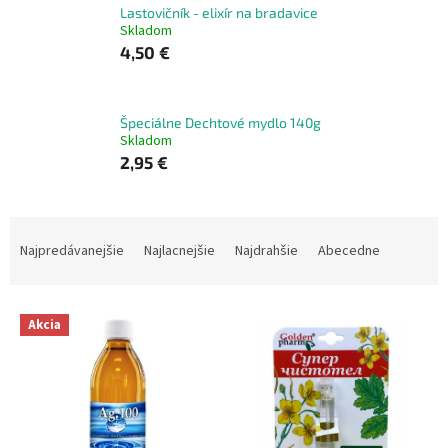
Lastovičník - elixír na bradavice
Skladom
4,50 €
Špeciálne Dechtové mydlo 140g
Skladom
2,95 €
R
a
Najpredávanejšie
Najlacnejšie
Najdrahšie
Abecedne
d
e
V
n
Akcia
ý
i
p
e
i
p
s
r
p
o
r
d