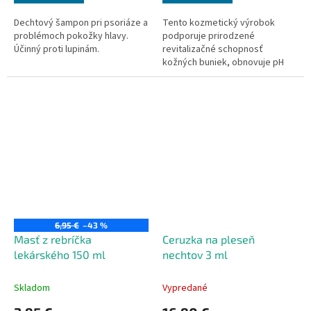
Dechtový šampon pri psoriáze a
Tento kozmetický výrobok
problémoch pokožky hlavy.
podporuje prirodzené
Účinný proti lupinám.
revitalizačné schopnosť
kožných buniek, obnovuje pH
rovnováhu pokožky. Po použití
je pokožka jemná, pružná a
sviežo voňajúce.
6,95 €
–43 %
Masť z rebríčka
Ceruzka na pleseň
lekárského 150 ml
nechtov 3 ml
Skladom
Vypredané