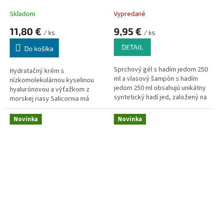
30 ml
Skladom
Vypredané
11,80 €
9,95 €
/ ks
/ ks
DETAIL
Do košíka
Sprchový gél s hadím jedom 250
Hydratačný krém s
ml a v
lasový šampón s hadím
nízkomolekulárnou kyselinou
jedom 250 ml obsahujú unikátny
hyalurónovou a výťažkom z
syntetický hadí jed, založený na
morskej riasy Salicornia má
tripeptidoch, ktoré majú
schopnosť dlhodobo a hĺbkovo
podobný účinok ako peptid v
hydratovať pleť. Marhuľový a
Novinka
Novinka
jedu Chřestýšovce Waglerova.
malinový olej dostatočne pleť
vyživí a napomáha na pokožke
vytvoriť jemný ochranný film.