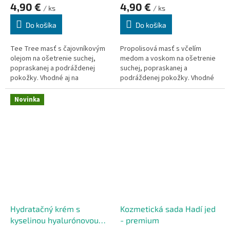
4,90 €
4,90 €
/ ks
/ ks
Do košíka
Do košíka
Tee Tree masť
s čajovníkovým
Propolisová masť
s včelím
olejom na ošetrenie suchej,
medom a voskom na ošetrenie
popraskanej a podráždenej
suchej, popraskanej a
pokožky. Vhodné aj na
podráždenej pokožky. Vhodné
pery. Odpudzuje hmyz, používa
aj na pery.
sa aj pri poštípaní hmyzom.
Novinka
Hydratačný krém s
Kozmetická sada Hadí jed
kyselinou hyalurónovou
- premium