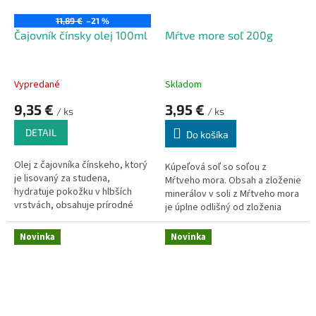
11,89 €
–21 %
Čajovník čínsky olej 100ml
Mŕtve more soľ 200g
Vypredané
Skladom
9,35 €
3,95 €
/ ks
/ ks
DETAIL
Do košíka
Olej z čajovníka čínskeho, ktorý
Kúpeľová soľ so soľou z
je lisovaný za studena,
Mŕtveho mora. Obsah a zloženie
hydratuje pokožku v hlbších
minerálov v soli z Mŕtveho mora
vrstvách, obsahuje prírodné
je úplne odlišný od zloženia
skvalén.
iných solí (morských, alpských).
Je vyhľadávaná pre svoj vysoký
Novinka
Novinka
podiel solí horčíka, draslíka a
sodíka. Toto jedinečné zloženie
pôsobí blahodárne pri
prejavoch psoriázy aj iných
kožných problémoch. Kúpeľ
uvoľňuje napätie a únavu svalov