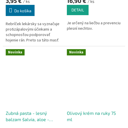
3,95 €
16,90 €
/ ks
/ ks
DETAIL
Do košíka
Je určený na liečbu a prevenciu
Rebríček lekársky sa vyznačuje
plesní nechtov.
protizápalovými účinkami a
schopnosťou podporovať
hojenie rán. Preto sa táto masť
skvele osvedčí pri aplikácii na
popraskanú kožu, napr. na
Novinka
Novinka
hlboko popraskané päty či ruky,
pôsobí rebríčková masť
skutočne blahodárne.
Rebríčková masť výborne
sťahuje, čistí, regeneruje a
zmäkčuje pokožku.
Zubná pasta - lesný
Olivový krém na ruky 75
balzam šalvia, aloe -
ml
zápal ďasien 75 ml