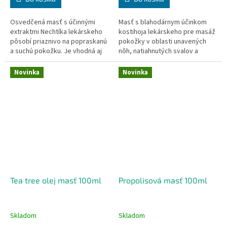
Osvedčená masť s účinnými
Masť s blahodárnym účinkom
extraktmi Nechtíka lekárskeho
kostihoja lekárskeho pre masáž
pôsobí priaznivo na popraskanú
pokožky v oblasti unavených
a suchú pokožku. Je vhodná aj
nôh, natiahnutých svalov a
na pokožku v oblasti kŕčových
kĺbov. Je obzvlášť vhodná pre
žíl. Osvedčuje sa pri
staršie osoby na pokožku v
Novinka
Novinka
starostlivosti o suchú pokožku
oblasti kŕčových žíl. Vhodná pre
diabetikov a priaznivo
športovcov a ťažko fyzicky
podporuje jej regeneráciu.
pracujúcich.
Vhodné aj na pery.
Tea tree olej masť 100ml
Propolisová masť 100ml
Skladom
Skladom