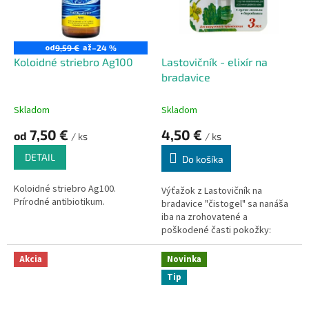
o
u
d
k
u
t
od
až
9,59 €
–24 %
k
o
Koloidné striebro Ag100
Lastovičník - elixír na
t
v
bradavice
o
v
Skladom
Skladom
7,50 €
4,50 €
od
/ ks
/ ks
DETAIL
Do košíka
Koloidné striebro Ag100.
Výťažok z Lastovičník na
Prírodné antibiotikum.
bradavice "čistogel" sa nanáša
iba na zrohovatené a
poškodené časti pokožky:
bradavice a papilómy
Akcia
Novinka
Tip