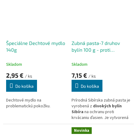
Špeciálne Dechtové mydlo
Zubná pasta-7 druhov
140g
bylín 100 g - proti
krvácaniu ďasien
Skladom
Skladom
2,95 €
7,15 €
/ ks
/ ks
Do košíka
Do košíka
Dechtové mydlo na
Prírodná Sibírska zubná pasta je
problematickú pokožku.
vyrobená z
divokých bylín
Sibíra
na ochranu proti
krvácaniu ďasien.
Je vytvorená
na báze organických bylín -
Altajská Sedmokráska, divoko
Novinka
rastúca Mäta, Arktická Palina,