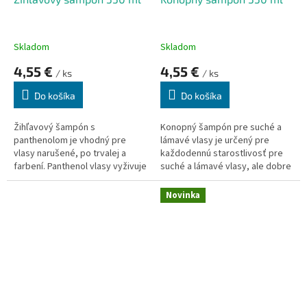
Skladom
Skladom
4,55 €
4,55 €
/ ks
/ ks
Do košíka
Do košíka
Žihľavový šampón s
Konopný šampón pre suché a
panthenolom je vhodný pre
lámavé vlasy je určený pre
vlasy narušené, po trvalej a
každodennú starostlivosť pre
farbení. Panthenol vlasy vyživuje
suché a lámavé vlasy, ale dobre
a napomáha ich regenerácii.
ošetrí aj ostatné typy vlasov.
Žihľava výrazne podporuje
Účinky konope v kozmetike a
Novinka
metabolizmus a prekrvenie
liečiteľstve sú úplne ohromujúca
vlasatej časti pokožky, zlepšuje
a nedocenené.
jej výživu a tým pomáha aj
výžive vlasových korienkov.