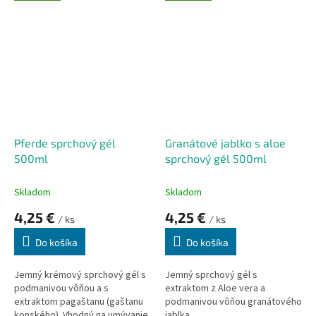
pokožku.
Pferde sprchový gél
Granátové jablko s aloe
500ml
sprchový gél 500ml
Skladom
Skladom
4,25 €
4,25 €
/ ks
/ ks
Do košíka
Do košíka
Jemný krémový sprchový gél s
Jemný sprchový gél s
podmanivou vôňou a s
extraktom z Aloe vera a
extraktom pagaštanu (gaštanu
podmanivou vôňou granátového
konského). Vhodný na umývanie
jablka.