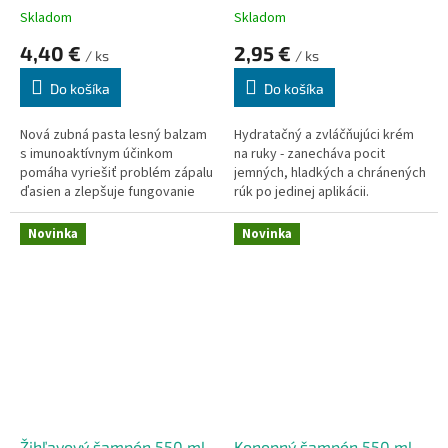
Skladom
Skladom
4,40 €
2,95 €
/ ks
/ ks
Do košíka
Do košíka
Nová zubná pasta lesný balzam
Hydratačný a zvláčňujúci krém
s imunoaktívnym účinkom
na ruky - zanecháva pocit
pomáha vyriešiť problém zápalu
jemných, hladkých a chránených
ďasien a zlepšuje fungovanie
rúk po jedinej aplikácii.
ústnej imunity , čím sa znižuje
Špeciálne zloženie obohatené o
riziko problémov so zápalom
olivový olej a lanolín sa rýchlo
Novinka
Novinka
ďasien
vstrebáva a zároveň hydratuje,
vyživuje a zvláčňuje. Vhodné na
každodenné použitie.
Žihľavový šampón 550 ml
Konopný šampón 550 ml