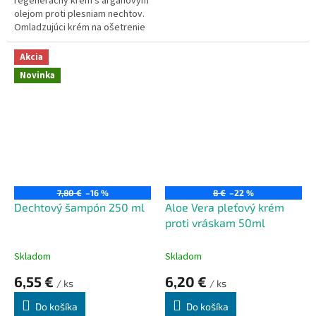
regeneračný krém s arganovým
olejom proti plesniam nechtov.
Omladzujúci krém na ošetrenie
suchej a popraskanej pokožky
rúk. Arganový olej je bohatý na
Akcia
nenasýtené mastné kyseliny,
Novinka
vitamíny E, A a F.
7,80 €
–16 %
8 €
–22 %
Dechtový šampón 250 ml
Aloe Vera pleťový krém
proti vráskam 50ml
Skladom
Skladom
6,55 €
6,20 €
/ ks
/ ks
Do košíka
Do košíka