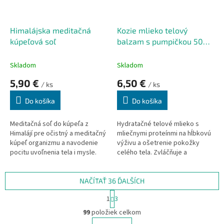
Himalájska meditačná
Kozie mlieko telový
kúpeľová soľ
balzam s pumpičkou 500
ml
Skladom
Skladom
5,90 €
6,50 €
/ ks
/ ks
Do košíka
Do košíka
Meditačná soľ do kúpeľa z
Hydratačné telové mlieko s
Himalájí
pre očistný a meditačný
mliečnymi proteínmi na hĺbkovú
kúpeľ organizmu a navodenie
výživu a ošetrenie pokožky
pocitu uvoľnenia tela i mysle.
celého tela. Zvláčňuje a
Pre prehrievajúci kúpeľ
zjemňuje vysušenú pokožku a
rozpustite vo vode s teplotou
navracia ju stratenú jemnosť a
38 °C 3 - 4 polievkové lyžice soli.
pružnosť. Nezanecháva pocit
NAČÍTAŤ 36 ĎALŠÍCH
mastnoty a príjemne vonia.
S
1
3
Použitie: aplikujte ráno a večer
t
O
na vopred očistenú pleť.
r
99
položiek celkom
v
á