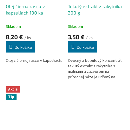
k
o
Olej čierna rasca v
Tekutý extrakt z rakytníka
t
v
kapsuliach 100 ks
200 g
o
v
Skladom
Skladom
8,20 €
3,50 €
/ ks
/ ks
Do košíka
Do košíka
Olej z čiernej rasce v kapsuliach.
Ovocný a bobuľový koncentrát
tekutý extrakt z rakytníka s
malinami a zázvorom na
prírodnej báze je určený na
prípravu lahodných a
aromatických nápojov.
Akcia
Tip