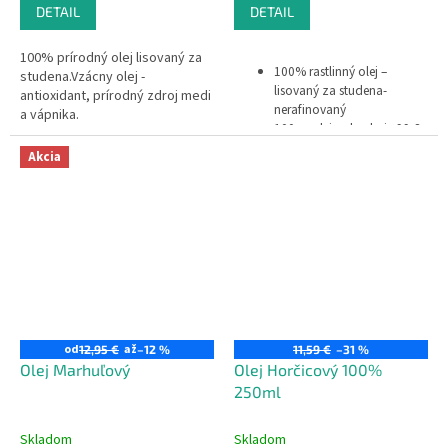
DETAIL
DETAIL
100% prírodný olej lisovaný za
100% rastlinný olej –
studena.Vzácny olej -
lisovaný za studena-
antioxidant, prírodný zdroj medi
nerafinovaný
a vápnika.
100 gr oleja obsahuje 99,8
% tuku,
Akcia
prírodný produkt
neobsahuje konzervačné a
aromatizujúce látky
nemá žiadne vekové či
časové obmedzenie na
používanie
od
až
12,95 €
–12 %
11,59 €
–31 %
Olej Marhuľový
Olej Horčicový 100%
250ml
Skladom
Skladom