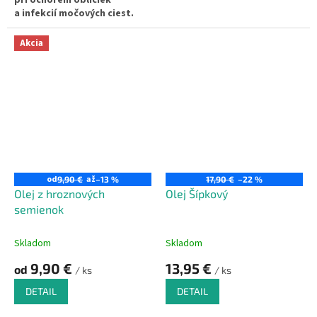
pri ochorení obličiek
a infekcií močových ciest.
Akcia
od
až
9,90 €
–13 %
17,90 €
–22 %
Olej z hroznových
Olej Šípkový
semienok
Skladom
Skladom
9,90 €
13,95 €
od
/ ks
/ ks
DETAIL
DETAIL