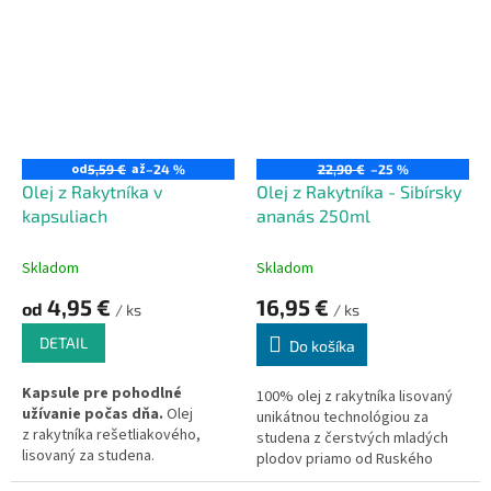
od
až
5,59 €
–24 %
22,90 €
–25 %
Olej z Rakytníka v
Olej z Rakytníka - Sibírsky
kapsuliach
ananás 250ml
Skladom
Skladom
4,95 €
16,95 €
od
/ ks
/ ks
DETAIL
Do košíka
Kapsule pre pohodlné
100% olej z rakytníka lisovaný
užívanie počas dňa.
Olej
unikátnou technológiou za
z rakytníka rešetliakového,
studena z čerstvých mladých
lisovaný za studena.
plodov priamo od Ruského
výrobcu