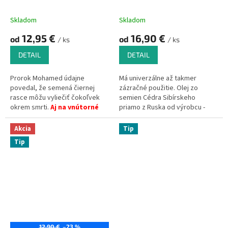
Skladom
Skladom
12,95 €
16,90 €
od
od
/ ks
/ ks
DETAIL
DETAIL
Prorok Mohamed údajne
Má univerzálne až takmer
povedal, že semená čiernej
zázračné použitie. Olej zo
rasce môžu vyliečiť čokoľvek
semien Cédra Sibírskeho
okrem smrti.
Aj na vnútorné
priamo z Ruska od výrobcu -
použitie.
nerafinovaný, vyrobený
unikátnou technológiou
Akcia
Tip
lisovania za studena.
Tip
12,90 €
–23 %