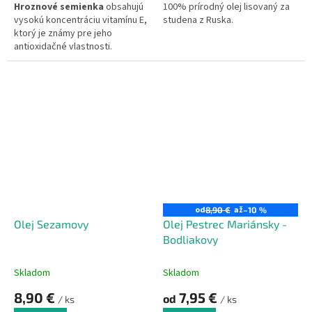
Hroznové semienka
obsahujú
100% prírodný olej lisovaný za
vysokú koncentráciu vitamínu E,
studena z Ruska.
ktorý je známy pre jeho
antioxidačné vlastnosti.
Obsahuje vitamíny skupiny B a
minerály ako fosfor, draslík,
vápnik a magnézium a taktiež
najsilnejší prírodný
antioxidant
procianidín
.
od
až
8,90 €
–10 %
Olej Sezamovy
Olej Pestrec Mariánsky -
Bodliakovy
Skladom
Skladom
8,90 €
7,95 €
od
/ ks
/ ks