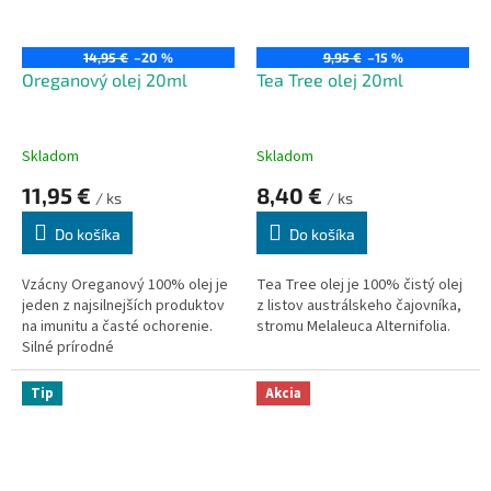
14,95 €
–20 %
9,95 €
–15 %
Oreganový olej 20ml
Tea Tree olej 20ml
Skladom
Skladom
11,95 €
8,40 €
/ ks
/ ks
Do košíka
Do košíka
Vzácny Oreganový 100% olej je
Tea Tree olej je 100% čistý olej
jeden z najsilnejších produktov
z listov austrálskeho čajovníka,
na imunitu a časté ochorenie.
stromu Melaleuca Alternifolia.
Silné prírodné
antibiotikum.
Produkt je
vyrobený zo suroviny PHARMA
Tip
Akcia
GRADE, farmaceutická
kvalita. To znamená, že produkt
je vhodný
pre
vnútorné
použitie aj