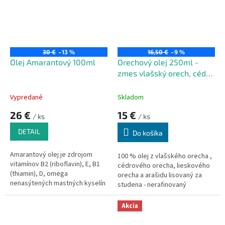
vonkajšie použitie.
30 €
–13 %
16,50 €
–9 %
Olej Amarantový 100ml
Orechový olej 250ml -
zmes vlašský orech, céder,
arašid, lieskový orech
250ml
Vypredané
Skladom
26 €
15 €
/ ks
/ ks
DETAIL
Do košíka
Amarantový olej je zdrojom
100 % olej z vlašského orecha ,
vitamínov B2 (riboflavin), E, B1
cédrového orecha, lieskového
(thiamin), D, omega
orecha a arašidu lisovaný za
nenasýtených mastných kyselín
studena - nerafinovaný
a mnohých prospešných
(obs.99,8 tukov)
stopových prvkov.
Akcia