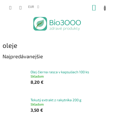
Prejsť
NÁKUP
na
EUR
obsah
KOŠÍK
oleje
Najpredávanejšie
Olej čierna rasca v kapsuliach 100 ks
Skladom
8,20 €
Tekutý extrakt z rakytníka 200 g
Skladom
3,50 €