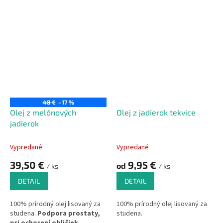
48 €
–17 %
Olej z melónových
Olej z jadierok tekvice
jadierok
Vypredané
Vypredané
39,50 €
9,95 €
od
/ ks
/ ks
DETAIL
DETAIL
100% prírodný olej lisovaný za
100% prírodný olej lisovaný za
studena.
Podpora prostaty,
studena.