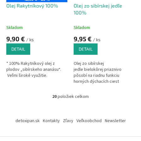
Olej Rakytníkový 100%
Olej zo sibírskej jedľe
100%
Skladom
Skladom
9,90 €
9,95 €
/ ks
/ ks
DETAIL
DETAIL
* 100% Rakytníkový olej z
Olej zo sibírskej
plodov „sibírskeho ananásu“.
jedle bielokôrej priaznivo
Veľmi široké využitie.
pôsobí na riadnu funkciu
horných dýchacích ciest
a imunitného systému. Je
spoľahlivým spojencom
20
položiek celkom
O
v obdobiach striedania počasia,
v
ktoré nepriaznivo ovplyvňujú
l
Z
naše zdravie.
á
á
detoxipan.sk
Kontakty
Zľavy
Veľkoobchod
Newsletter
d
p
a
ä
c
t