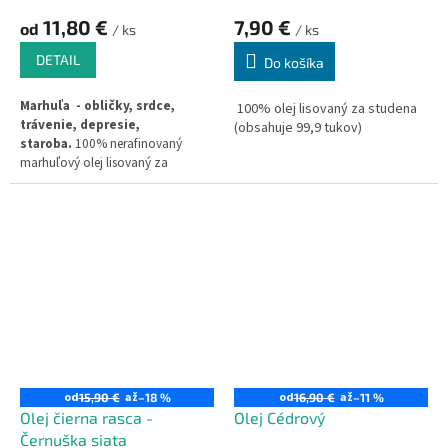
11,80 €
7,90 €
od
/ ks
/ ks
DETAIL
Do košíka
Marhuľa - obličky, srdce,
100% olej lisovaný za studena
trávenie, depresie,
(obsahuje 99,9 tukov)
staroba.
100% nerafinovaný
marhuľový olej lisovaný za
studena (obs. 99,8% tukov)
od
až
od
až
15,90 €
–18 %
16,90 €
–11 %
Olej čierna rasca -
Olej Cédrový
Černuška siata