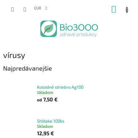
Prejsť
NÁKUP
na
EUR
obsah
KOŠÍK
vírusy
Najpredávanejšie
Koloidné striebro Ag100
Skladom
7,50 €
od
Shiitake 100ks
Skladom
12,95 €