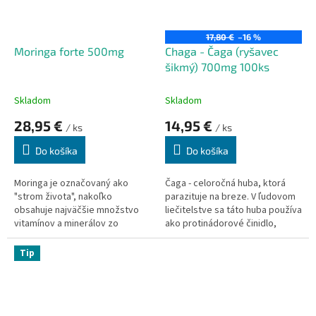
17,80 €
–16 %
Moringa forte 500mg
Chaga - Čaga (ryšavec
šikmý) 700mg 100ks
Skladom
Skladom
28,95 €
14,95 €
/ ks
/ ks
Do košíka
Do košíka
Moringa je označovaný ako
Čaga - celoročná huba, ktorá
"strom života", nakoľko
parazituje na breze. V ľudovom
obsahuje najväčšie množstvo
liečitelstve sa táto huba používa
vitamínov a minerálov zo
ako protinádorové činidlo,
všetkých rastlín na svete. Iné
zlepšeniu imunity a
názvy MORINGA OLEIFERA -
metabolizmu. Taktiež sa
Tip
MALUNGGAY - MORINGA
používa ako podpora pri
OLEJODÁRNA.
gastritíde s nízkou sekréciou,
žaludočných a dvanástnikových
vredoch, polipoch žalúdka a