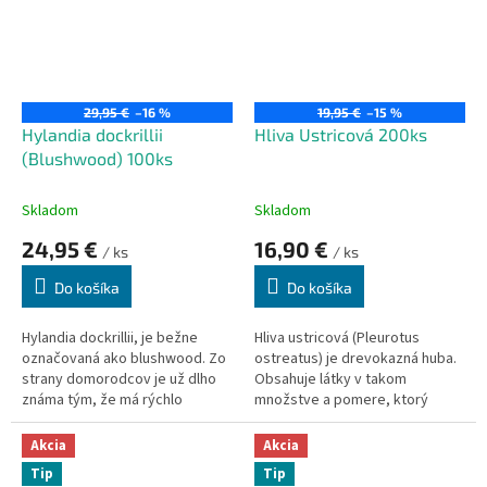
čriev.
29,95 €
–16 %
19,95 €
–15 %
Hylandia dockrillii
Hliva Ustricová 200ks
(Blushwood) 100ks
Skladom
Skladom
24,95 €
16,90 €
/ ks
/ ks
Do košíka
Do košíka
Hylandia dockrillii, je bežne
Hliva ustricová (Pleurotus
označovaná ako blushwood. Zo
ostreatus) je drevokazná huba.
strany domorodcov je už dlho
Obsahuje látky v takom
známa tým, že má rýchlo
množstve a pomere, ktorý
pôsobiace liečivé
ľudskému organizmu maximálne
vlastnosti.
Odporúča sa
pri
vyhovuje.
Odporúča
Akcia
Akcia
onkologických ochoreniach.
1
sa
pri chronických infekciách a
Tip
Tip
tableta obsahuje: Hylandia
zápaloch,
pri vysokej hladine