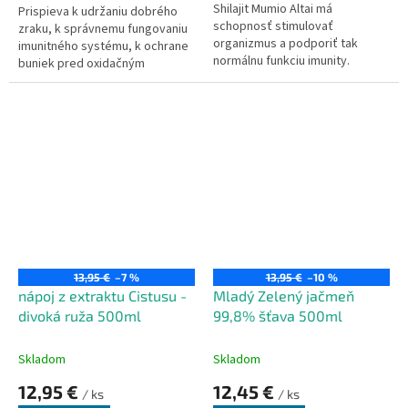
Shilajit Mumio Altai má
Prispieva k udržaniu dobrého
schopnosť stimulovať
zraku, k správnemu fungovaniu
organizmus a podporiť tak
imunitného systému, k ochrane
normálnu funkciu imunity.
buniek pred oxidačným
stresom, k udržaniu zdravej
Nové zloženie - vyšší obsah
pokožky.
mumia, v jednej kapsule 583
mg mumia (shilajit).
13,95 €
–7 %
13,95 €
–10 %
nápoj z extraktu Cistusu -
Mladý Zelený jačmeň
divoká ruža 500ml
99,8% šťava 500ml
Skladom
Skladom
12,95 €
12,45 €
/ ks
/ ks