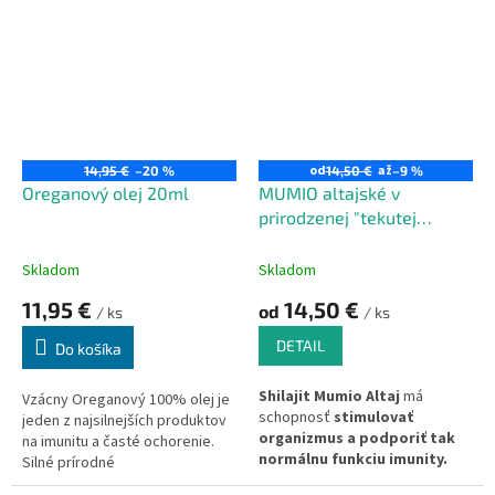
Blushwood fruit extract 10:1 350
cholesterolu,
pri problémoch s
mg (ekvivalent 3500 mg).
imunitou.
od
až
14,95 €
–20 %
14,50 €
–9 %
Oreganový olej 20ml
MUMIO altajské v
prirodzenej "tekutej
forme"
Skladom
Skladom
11,95 €
14,50 €
od
/ ks
/ ks
DETAIL
Do košíka
Shilajit Mumio Altaj
má
Vzácny Oreganový 100% olej je
schopnosť
stimulovať
jeden z najsilnejších produktov
organizmus a podporiť tak
na imunitu a časté ochorenie.
normálnu funkciu imunity.
Silné prírodné
Teraz na trhu v "tekutej"
antibiotikum.
Produkt je