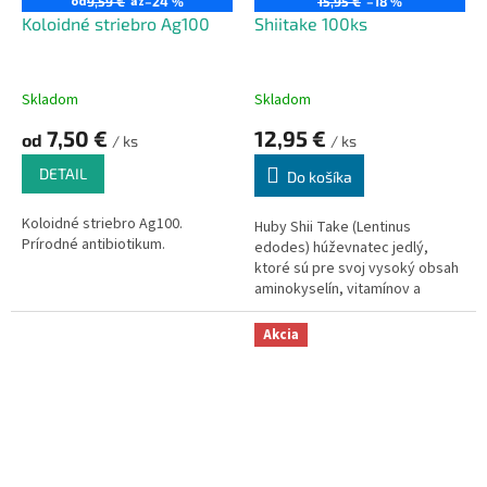
od
až
9,59 €
–24 %
15,95 €
–18 %
k
o
Koloidné striebro Ag100
Shiitake 100ks
t
v
o
v
Skladom
Skladom
7,50 €
12,95 €
od
/ ks
/ ks
DETAIL
Do košíka
Koloidné striebro Ag100.
Huby Shii Take (Lentinus
Prírodné antibiotikum.
edodes) húževnatec jedlý,
ktoré sú pre svoj vysoký obsah
aminokyselín, vitamínov a
minerálov nazývané tiež ako
"kráľovnej húb". Shiitake sa už
Akcia
celé stáročia teší veľkej obľube,
a to najmä v Číne a Japonsku.