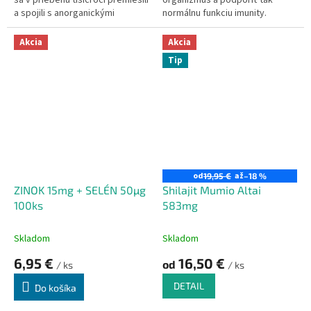
sa v priebehu tisícročí premiesili
organizmus a podporiť tak
a spojili s anorganickými
normálnu funkciu imunity.
skalnými minerálmi.
Akcia
Akcia
Tip
od
až
19,95 €
–18 %
ZINOK 15mg + SELÉN 50µg
Shilajit Mumio Altai
100ks
583mg
Skladom
Skladom
6,95 €
16,50 €
od
/ ks
/ ks
DETAIL
Do košíka