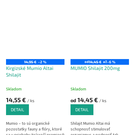
podobe (husté ako smola).
vyrobený zo suroviny PHARMA
GRADE, farmaceutická
kvalita. To znamená, že produkt
je vhodný
pre
vnútorné
použitie aj
vonkajšie použitie.
od
až
14,95 €
–2 %
14,45 €
–6 %
Kirgizské Mumio Altai
MUMIO Shilajit 200mg
Shilajit
Skladom
Skladom
14,55 €
14,45 €
od
/ ks
/ ks
DETAIL
DETAIL
Mumio – to sú organické
Shilajit Mumio Altai má
pozostatky fauny a flóry, ktoré
schopnosť stimulovať