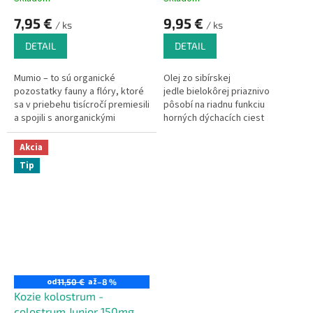
7,95 €
9,95 €
/ ks
/ ks
DETAIL
DETAIL
Mumio – to sú organické
Olej zo sibírskej
pozostatky fauny a flóry, ktoré
jedle bielokôrej priaznivo
sa v priebehu tisícročí premiesili
pôsobí na riadnu funkciu
a spojili s anorganickými
horných dýchacích ciest
skalnými minerálmi.
a imunitného systému. Je
spoľahlivým spojencom
Akcia
v obdobiach striedania počasia,
Tip
ktoré nepriaznivo ovplyvňujú
naše zdravie.
od
až
11,50 €
–8 %
Kozie kolostrum -
colostrum Junior 150mg