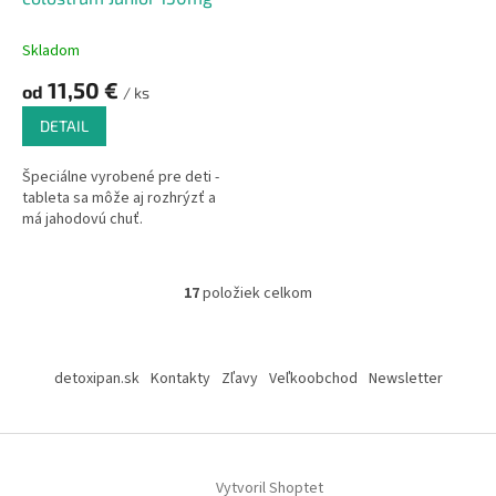
Skladom
11,50 €
od
/ ks
DETAIL
Špeciálne vyrobené pre deti -
tableta sa môže aj rozhrýzť a
má jahodovú chuť.
17
položiek celkom
O
v
l
Z
á
á
detoxipan.sk
Kontakty
Zľavy
Veľkoobchod
Newsletter
d
p
a
ä
c
t
i
i
e
Vytvoril Shoptet
p
e