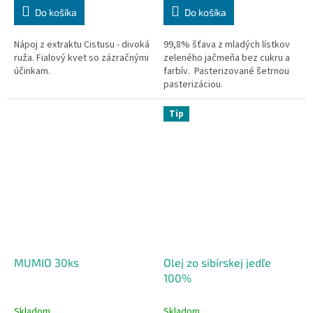
Do košíka
Do košíka
Nápoj z extraktu Cistusu - divoká
99,8% šťava z mladých lístkov
ruža. Fialový kvet so zázračnými
zeleného jačmeňa bez cukru a
účinkam.
farbív.
Pasterizované šetrnou
pasterizáciou.
Tip
MUMIO 30ks
Olej zo sibírskej jedľe
100%
Skladom
Skladom