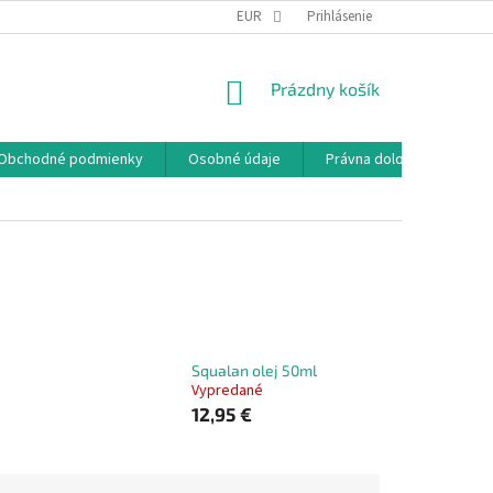
EUR
Prihlásenie
NÁKUPNÝ
Prázdny košík
KOŠÍK
Obchodné podmienky
Osobné údaje
Právna doložka
Squalan olej 50ml
Vypredané
12,95 €