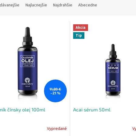
dávanejšie
Najlacnejšie
Najdrahšie
Abecedne
Akcia
Tip
11,89 €
–21 %
ník čínsky olej 100ml
Acai sérum 50ml
Vypredané
V