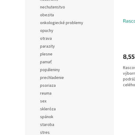
nechutenstvo
obezita
Rasco
onkologiecké problemy
opuchy
otrava
parazity
plesne
8,55
pamať
Rascov
popáleniny
výborný
prechladenie
podráž
celého
psoriaza
reuma
sex
skleróza
spánok
staroba
stres