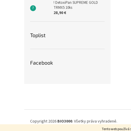
! DetoxiPan SUPREME GOLD
TRMX5 10ks
28,90 €
Toplist
Facebook
Z
á
p
ä
t
i
Copyright 2026
BIO3000
. Všetky práva vyhradené.
e
Tento web používá 