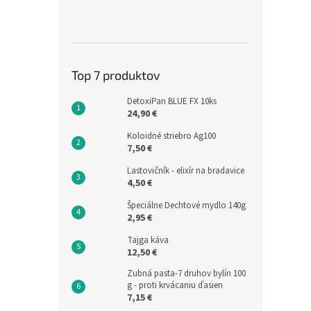
Top 7 produktov
DetoxiPan BLUE FX 10ks
24,90 €
Koloidné striebro Ag100
7,50 €
Lastovičník - elixír na bradavice
4,50 €
Špeciálne Dechtové mydlo 140g
2,95 €
Tajga káva
12,50 €
Zubná pasta-7 druhov bylín 100
g - proti krvácaniu ďasien
7,15 €