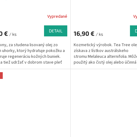
Vypredané
V
DETAIL
0 €
16,90 €
/ ks
/ ks
ívny, za studena lisovaný olej zo
Kozmetický výrobok. Tea Tree ole
 uhorky, ktorý hydratuje pokožku a
získava z lístkov austrálskeho
uje regeneráciu kožných buniek.
stromu Melaleuca alternifolia. Môž
 tiež udržať v dobrom stave pleť
použitý ako čistý olej alebo účinná 
onom k tvorbe vrások, strií, akné a
kozmetických výrobkoch pre každ
eva k upokojeniu začervenanej pleti.
pokožky.
a