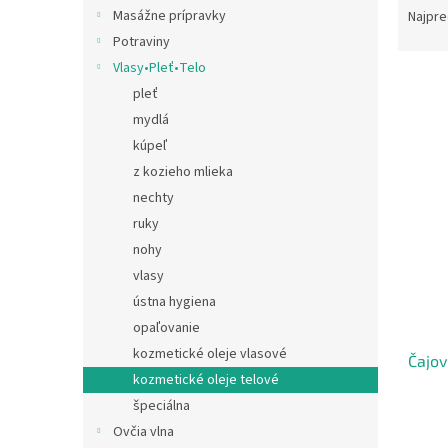
a
Masážne prípravky
Najpre
d
Potraviny
e
Vlasy•Pleť•Telo
V
n
pleť
ý
i
mydlá
p
e
i
p
kúpeľ
s
r
z kozieho mlieka
p
o
nechty
r
d
ruky
o
u
nohy
d
k
vlasy
u
t
k
o
ústna hygiena
t
v
opaľovanie
o
kozmetické oleje vlasové
Čajov
v
kozmetické oleje telové
špeciálna
Ovčia vlna