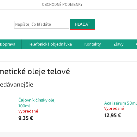
OBCHODNÉ PODMIENKY
HĽADAŤ
Doprava
Telefonická objednávka
Kontakty
Zľavy
etické oleje telové
edávanejšie
Čajovník čínsky olej
Acai sérum 50ml
100ml
Vypredané
Vypredané
12,95 €
9,35 €