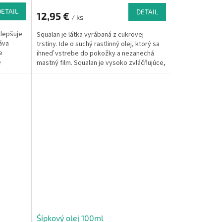
DETAIL
DETAIL
12,95 €
/ ks
zlepšuje
Squalan je látka vyrábaná z cukrovej
áva
trstiny.
Ide o suchý rastlinný olej, ktorý sa
e
ihneď vstrebe do pokožky a nezanechá
e
mastný film.
Squalan je vysoko zvláčňujúce,
studena
zvlhčujúci, je vhodný na regeneráciu
, ktorý
pokožky vysušenej slnkom.
Poradí si aj s
 jemnej
rozštiepenými a poškodenými končeky
vlasov a dodá vlasom lesk.
škodená
Śípkový olej 100ml