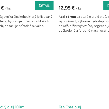
DETAIL
 €
12,95 €
/ ks
/ ks
 čajovníka čínskeho, ktorý je lisovaný
Acai
sérum
sa stará o zrelú pleť, 
dena, hydratuje pokožku v hlbších
jej pružnosť, výborne hydratuje, d
ch, obsahuje prírodné skvalén.
pokožke žiarivý vzhľad, regeneruj
poškodené a farbené vlasy. Acai j
sérom
večnej mladosti.
Acai za 
lisovaný olej je obohatený squalan
po sebe zanechá pocit
zamatovo
a hebkej pleti!
100% prírodné
ingrediencie.
Bez konzervantov,
parabénov a minerálnych
olejov.
Použitie:
zrelá suchá, po
alebo problémová pokožka.
ový olej 100ml
Tea Tree olej