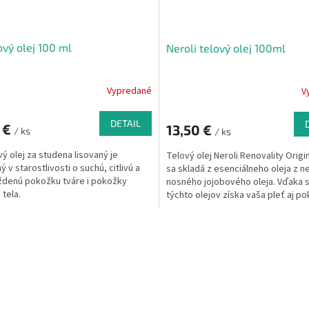
vý olej 100 ml
Neroli telový olej 100ml
Vypredané
V
DETAIL
 €
13,50 €
/ ks
/ ks
ý olej za studena lisovaný je
Telový olej Neroli Renovality Origi
 v starostlivosti o suchú, citlivú a
sa skladá z esenciálneho oleja z ne
denú pokožku tváre i pokožky
nosného jojobového oleja. Vďaka 
 tela.
týchto olejov získa vaša pleť aj p
dokonalú starostlivosť a antioxida
ochranu.
O
v
l
á
d
a
c