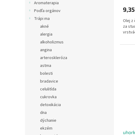
Aromaterapia
9,35
Podľa orgánov
Trápi ma
Olej z
akné
za stu
vrstvá
alergia
alkoholizmus
angina
arteroskleróza
astma
bolesti
bradavice
celulitída
cukrovka
detoxikácia
dna
dýchanie
ekzém
uhork