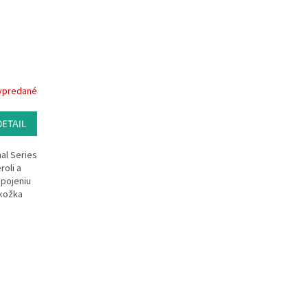
ypredané
DETAIL
nal Series
roli a
spojeniu
okožka
čnú