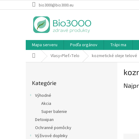
Prejsť
bio3000@bio3000.eu
na
obsah
Mapa serveru
Podľa orgánov
Trápi ma
Domov
Vlasy•Pleť•Telo
kozmetické oleje telové
B
kozm
o
Preskočiť
č
Kategórie
kategórie
Najpr
n
ý
Výhodné
p
Akcia
a
Super balenie
n
e
Detoxipan
l
Ochranné pomôcky
Výživové doplnky
R