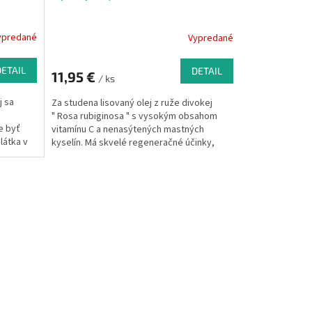
ypredané
Vypredané
DETAIL
DETAIL
11,95 €
/ ks
j sa
Za studena lisovaný olej z ruže divokej
" Rosa rubiginosa " s vysokým obsahom
e byť
vitamínu C a nenasýtených mastných
látka v
kyselín. Má skvelé regeneračné účinky,
ý typ
podporuje vitalitu pokožky a chráni ju od
zaťaženia nepriaznivých účinkov
prostredia.