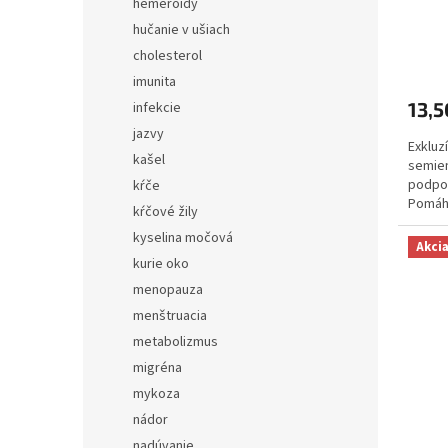
hemeroidy
hučanie v ušiach
cholesterol
imunita
13,5
infekcie
jazvy
Exkluz
kašel
semien
podpor
kŕče
Pomáha
kŕčové žily
so skl
kyselina močová
prispi
Akci
kurie oko
menopauza
menštruacia
metabolizmus
migréna
mykoza
nádor
nadúvanie