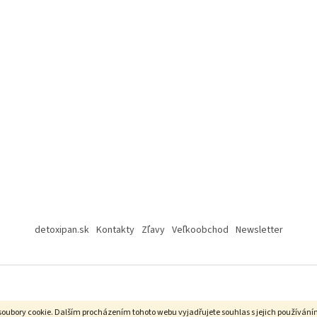
detoxipan.sk
Kontakty
Zľavy
Veľkoobchod
Newsletter
soubory cookie.
Dalším procházením tohoto webu vyjadřujete souhlas s jejich používání