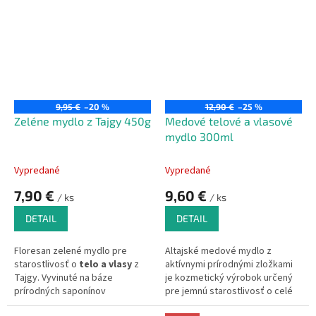
použitie pre
suchú a citlivú
pokožku
, jemnej vône a
vyživuje pokožku.
9,95 €
–20 %
12,90 €
–25 %
Zeléne mydlo z Tajgy 450g
Medové telové a vlasové
mydlo 300ml
Vypredané
Vypredané
7,90 €
9,60 €
/ ks
/ ks
DETAIL
DETAIL
Floresan zelené mydlo pre
Altajské medové mydlo z
starostlivosť o
telo a vlasy
z
aktívnymi prírodnými zložkami
Tajgy. Vyvinuté na báze
je kozmetický výrobok určený
prírodných saponínov
pre jemnú starostlivosť o celé
obsiahnutých v mydlovom
telo a vlasy.