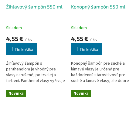
k
o
Žihľavový šampón 550 ml
Konopný šampón 550 ml
t
v
o
v
Skladom
Skladom
4,55 €
4,55 €
/ ks
/ ks
Do košíka
Do košíka
Žihľavový šampón s
Konopný šampón pre suché a
panthenolom je vhodný pre
lámavé vlasy je určený pre
vlasy narušené, po trvalej a
každodennú starostlivosť pre
farbení. Panthenol vlasy vyživuje
suché a lámavé vlasy, ale dobre
a napomáha ich regenerácii.
ošetrí aj ostatné typy vlasov.
Žihľava výrazne podporuje
Účinky konope v kozmetike a
Novinka
Novinka
metabolizmus a prekrvenie
liečiteľstve sú úplne ohromujúca
vlasatej časti pokožky, zlepšuje
a nedocenené.
jej výživu a tým pomáha aj
výžive vlasových korienkov.