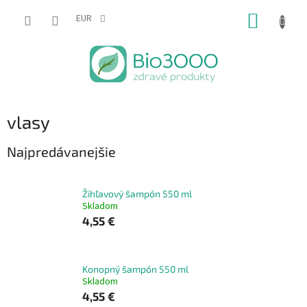
Prejsť
NÁKUP
na
EUR
obsah
KOŠÍK
vlasy
Najpredávanejšie
Žihľavový šampón 550 ml
Skladom
4,55 €
Konopný šampón 550 ml
Skladom
4,55 €