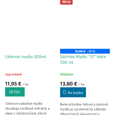
koreni (mydlica lekárska), ktoré
Akcia
je obohatené o bylinné výťažky.
Je ideálne pre každodenné
použitie, silne prírodne
aromatické a vyživuje pokožku.
15,90 €
–13 %
Cédrové mydlo 300ml
Sibírske Mydlo "37" biele
500 ml.
Vypredané
Skladom
11,95 €
13,80 €
/ ks
/ ks
DETAIL
Do košíka
Cédrové unikátne mydlo
Biele prírodne telové a vlasové
obsahuje rastlinné extrakty a
mydlo je vyrobené na základe
oleje s vlastnosťami, ktoré
dlhoročných skúseností a