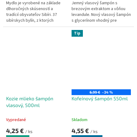
Mydlo je vyrobené na základe
Jemný vlasový šampón s
dlhoročných skúseností a
brezovým extraktom a vôňou
tradícií obyvateľov Sibíri. 37
levandule. Nový vlasový šampón
sibírskych bylín, z ktorých
s glycerínom vhodný pre
výťažky, extrakty a oleje
každodenné umývanie všetkých
(lisované za studena),
druhov vlasov je navyše
Tip
nakombinovali v tomto
doplnený extraktom z brezy
jedinečnom mydle. Mydlo má
bielej (Betula alba L.), ktorý v
jedinečnú vôňu a regeneračný
kombinácii s ďalšími rastlinnými
účinok na pokožku a vlasy.
extraktmi podporuje čistiace a
ošetrujúce účinky na pokožku,
pomáhajú udržiavať správnu
vlhkosť vlasu a celkovo zlepšiť
ich stav. Šampón je veľmi šetrný
k pokožke i vlasu a ľahko sa
oplachuje. Dermatologicky
6,99 €
–34 %
testované.
Kozie mlieko šampón
Kofeínový šampón 550ml
vlasový, 500ml
Vypredané
Skladom
4,25 €
4,55 €
/ ks
/ ks