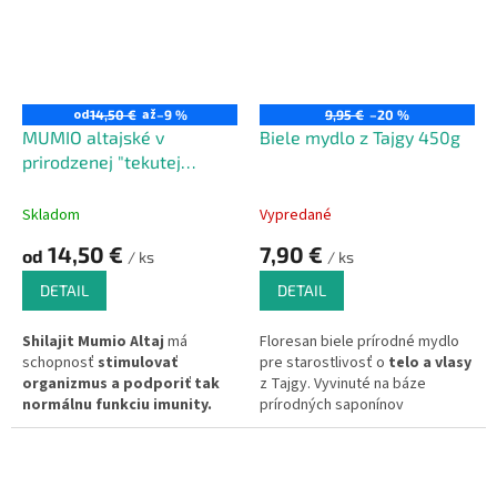
od
až
14,50 €
–9 %
9,95 €
–20 %
MUMIO altajské v
Biele mydlo z Tajgy 450g
prirodzenej "tekutej
forme"
Skladom
Vypredané
14,50 €
7,90 €
od
/ ks
/ ks
DETAIL
DETAIL
Shilajit Mumio Altaj
má
Floresan biele prírodné mydlo
schopnosť
stimulovať
pre starostlivosť o
telo a vlasy
organizmus a podporiť tak
z Tajgy. Vyvinuté na báze
normálnu funkciu imunity.
prírodných saponínov
Teraz na trhu v "tekutej"
obsiahnutých v mydlovom
podobe (husté ako smola).
koreni (mydlica lekárska), ktoré
je obohatené o bylinné výťažky.
Je ideálne pre každodenné