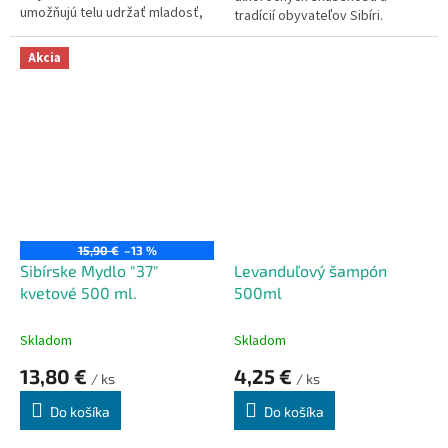
umožňujú telu udržať mladosť,
tradícií obyvateľov Sibíri.
silu a lesk vlasov.
N
eobsahuje umelé farbivá ani
vonné prísady.
Mydlo obsahuje
Akcia
výťažky, extrakty a oleje z bylín,
ryžovej bielkoviny, mliečne
bielkoviny, včelieho vosku,
škrobu a mnoho ďalších zložiek,
ktoré zaručujú jedinečnú
starostlivosť a arómu.
15,90 €
–13 %
Sibírske Mydlo "37"
Levanduľový šampón
kvetové 500 ml.
500ml
Skladom
Skladom
13,80 €
4,25 €
/ ks
/ ks
Do košíka
Do košíka