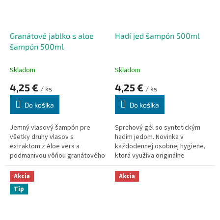
Granátové jablko s aloe
Hadí jed šampón 500ml
šampón 500ml
Skladom
Skladom
4,25 €
4,25 €
/ ks
/ ks
Do košíka
Do košíka
Jemný vlasový šampón pre
Sprchový gél so syntetickým
všetky druhy vlasov s
hadím jedom. Novinka v
extraktom z Aloe vera a
každodennej osobnej hygiene,
podmanivou vôňou granátového
ktorá využíva originálne
jablka.
komponenty na skvalitnenie
starostlivosti o vlasy a vlasovú
Akcia
Akcia
pokožku.
Tip