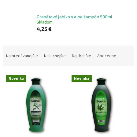
Granátové jablko s aloe šampón 500ml
Skladom
4,25 €
R
a
Najpredávanejšie
Najlacnejšie
Najdrahšie
Abecedne
d
e
V
n
Novinka
Novinka
ý
i
p
e
i
p
s
r
p
o
r
d
o
u
d
k
u
t