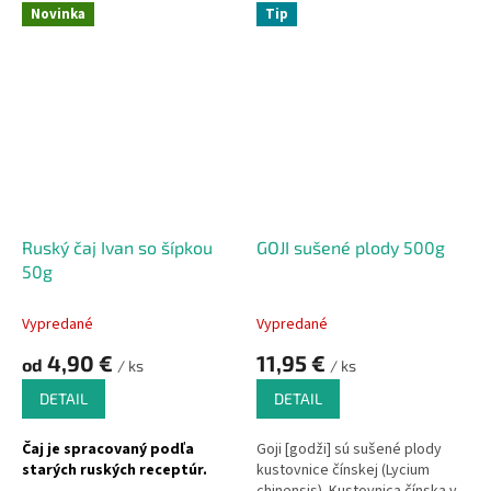
v pohorí Ánd v Peru. Darí sa jej aj
chlorofyl a L-Theanín.
Novinka
Tip
napriek silnému vetru, mrazu či
Ideálny na prípravu
vysokým teplotám. Prežíva
osviežujúcich nápojov.
nasávaním živín (minerály,
Vhodný pre vegetariánov aj
vitamíny, aminokyseliny) zo
vegánov.
skalnatej pôdy.
Takýto extrakt
Bez obsahu lepku, mlieka, sóje,
z koreňov podporuje libido,
konzervačných látok, či GMO.
duševnú/telesnú výkonnosť,
vitalitu, plodnosť a u žien silu
a zdravie kostí v období
menopauzy
Ruský čaj Ivan so šípkou
GOJI sušené plody 500g
50g
Vypredané
Vypredané
4,90 €
11,95 €
od
/ ks
/ ks
DETAIL
DETAIL
Čaj je spracovaný podľa
Goji [godži] sú sušené plody
starých ruských receptúr.
kustovnice čínskej (Lycium