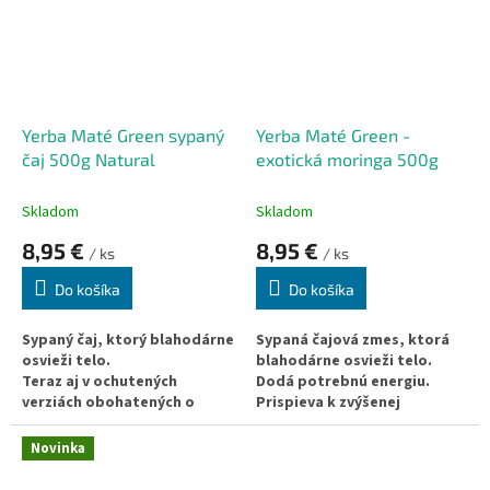
voľnými radikálmi.
Yerba Maté Green sypaný
Yerba Maté Green -
čaj 500g Natural
exotická moringa 500g
Skladom
Skladom
8,95 €
8,95 €
/ ks
/ ks
Do košíka
Do košíka
Sypaný čaj, ktorý blahodárne
Sypaná čajová zmes, ktorá
osvieži telo.
blahodárne osvieži telo.
Teraz aj v ochutených
Dodá potrebnú energiu.
verziách obohatených o
Prispieva k zvýšenej
rôzne byliny a ovocie.
pozornosti.
Dodá potrebnú energiu.
Podporuje oddialenie
Novinka
Prispieva k zvýšenej
duševnej a telesnej únavy.
pozornosti.
Skvelý spôsob ochrany pred