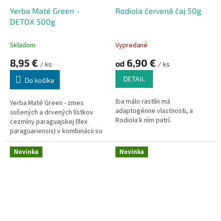
k
o
Yerba Maté Green -
Rodiola červená čaj 50g
t
v
DETOX 500g
o
v
Skladom
Vypredané
8,95 €
6,90 €
od
/ ks
/ ks
DETAIL
Do košíka
Iba málo rastlín má
Yerba Maté Green - zmes
adaptogénne vlastnosti, a
sušených a drvených lístkov
Rodiola k ním patrí.
cezmíny paraguajskej (llex
paraguariensis) v kombinácii so
Adaptogén normalizuje telesné
zmesou ďalších významných
funkcie bez ohľadu na existujúci
bylín, vás poriadne nakopne na
Novinka
Novinka
chorobný stav - koriguje hypo-
dlhé hodiny a podporí činnosť
alebo hyperfunkčnú poruchu
vašej mysle.
organizmu. Na rozdiel od liekov,
ktoré môžu mať vedľajšie
účinky, majú adaptogény
blahodárny vplyv na organizmus
bez jeho narušenia alebo