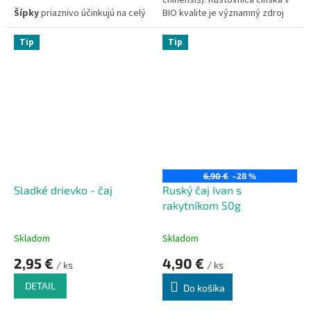
chinensis). Kustovnica čínska v
Šípky
priaznivo účinkujú na celý
BIO kvalite je významný zdroj
organizmus.
vitamínu C a má antioxidačné
účinky. V Číne je považovaná za
Tip
Tip
symbol zdravia, pohody, sily,
vytrvalosti, krásy, sexuálnej
potencie a túžby.
6,90 €
–28 %
Sladké drievko - čaj
Ruský čaj Ivan s
rakytníkom 50g
Skladom
Skladom
2,95 €
4,90 €
/ ks
/ ks
DETAIL
Do košíka