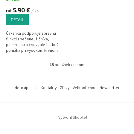
5,90 €
od
/ ks
DETAIL
Čakanka podporuje správnu
funkciu pečene, žlčníka,
pankreasu a čriev, ale taktiež
pomáha pri vysokom krvnom
tlaku a cholesterole.
15
položiek celkom
O
v
l
Z
á
á
detoxipan.sk
Kontakty
Zľavy
Veľkoobchod
Newsletter
d
p
a
ä
c
t
i
i
e
Vytvoril Shoptet
p
e
r
v