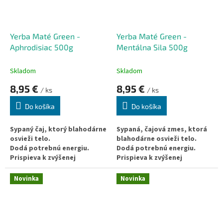
poškodenia.
Yerba Maté Green -
Yerba Maté Green -
Aphrodisiac 500g
Mentálna Sila 500g
Skladom
Skladom
8,95 €
8,95 €
/ ks
/ ks
Do košíka
Do košíka
Sypaný čaj, ktorý blahodárne
Sypaná, čajová zmes, ktorá
osvieži telo.
blahodárne osvieži telo.
Dodá potrebnú energiu.
Dodá potrebnú energiu.
Prispieva k zvýšenej
Prispieva k zvýšenej
pozornosti.
pozornosti.
Podporuje oddialenie
Obsahuje nootropiká v
Novinka
Novinka
duševnej a telesnej únavy.
prirodzenej forme.
Skvelý spôsob ochrany pred
Podporuje oddialenie
voľnými radikálmi.
duševnej a telesnej únavy.
Podporuje libido.
Skvelý spôsob ochrany pred