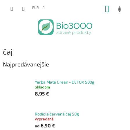
Prejsť
NÁKUP
na
EUR
obsah
KOŠÍK
čaj
Najpredávanejšie
Yerba Maté Green - DETOX 500g
Skladom
8,95 €
Rodiola červená čaj 50g
Vypredané
6,90 €
od