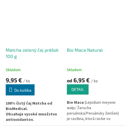
Podporuje oddialenie
voľnými radikálmi.
duševnej a telesnej únavy.
Skvelý spôsob ochrany pred
voľnými radikálmi.
Matcha zelený čaj prášok
Bio Maca Natural
100 g
Skladom
Skladom
9,95 €
6,95 €
od
/ ks
/ ks
DETAIL
Do košíka
Bio Maca
(Lepidium meyenii
100% čistý čaj Matcha od
walp/ Žerucha
BioMedical.
peruánska/Peruánsky ženšen)
Obsahuje vysoké množstvo
je rastlina, ktorá rastie vo
antioxidantov.
vysokých nadmorských výškach
Je bohatý na prospešný