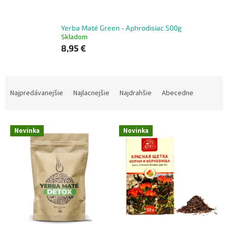
Yerba Maté Green - Aphrodisiac 500g
Skladom
8,95 €
R
a
Najpredávanejšie
Najlacnejšie
Najdrahšie
Abecedne
d
e
V
n
Novinka
Novinka
ý
i
p
e
i
p
s
r
p
o
r
d
o
u
d
k
u
t