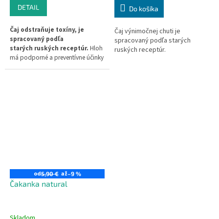
DETAIL
Do košíka
Čaj odstraňuje toxíny, je
Čaj výnimočnej chuti je
spracovaný podľa
spracovaný podľa starých
starých ruských receptúr.
Hloh
ruských receptúr.
má podporné a preventívne účinky
pre srdce. Posobí ako podpora pri
nespavosti, vysokom krvnom
tlaku, ateroskleróze, funkčných
poruchách srdca.
od
až
5,90 €
–9 %
Čakanka natural
Skladom