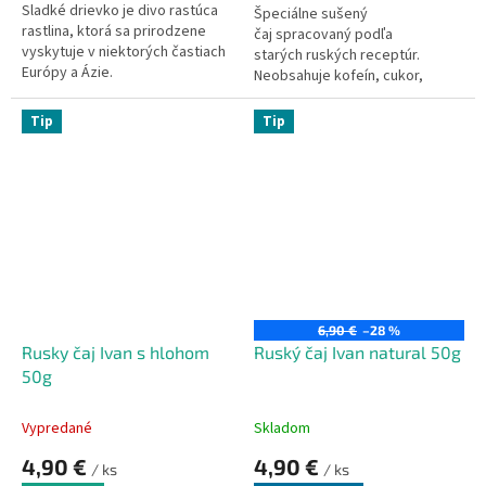
Sladké drievko je divo rastúca
Špeciálne sušený
rastlina, ktorá sa prirodzene
čaj spracovaný podľa
vyskytuje v niektorých častiach
starých ruských receptúr.
Európy a Ázie.
Neobsahuje kofeín, cukor,
konzervačné látky ani farbivá.
Tip
Tip
6,90 €
–28 %
Rusky čaj Ivan s hlohom
Ruský čaj Ivan natural 50g
50g
Vypredané
Skladom
4,90 €
4,90 €
/ ks
/ ks