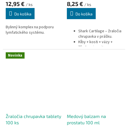
12,95 €
8,25 €
/ ks
/ ks
Do košíka
Do košíka
Bylinný komplex na podporu
Shark Cartilage – žraločia
lymfatického systému.
chrupavka v prášku.
Kĺby + kosti + väzy +
šľachy + imunita.
28% podiel kolagénu
Novinka
typu II.
Prírodný zdroj
chondroitínu,
glukozamínu, vápnika,
fosforu.
Bez obsahu pridaných
aróm, farbív, sladidiel.
Žraločia chrupavka tablety
Medový balzam na
100 ks
prostatu 100 ml