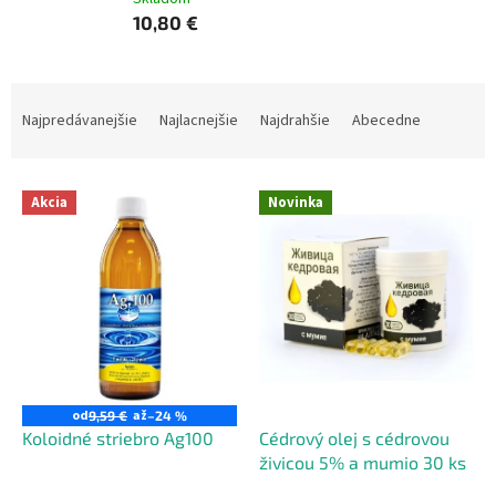
10,80 €
R
a
Najpredávanejšie
Najlacnejšie
Najdrahšie
Abecedne
d
e
V
n
Akcia
Novinka
ý
i
p
e
i
p
s
r
p
o
r
d
o
u
d
k
u
t
od
až
9,59 €
–24 %
k
o
Koloidné striebro Ag100
Cédrový olej s cédrovou
t
v
živicou 5% a mumio 30 ks
o