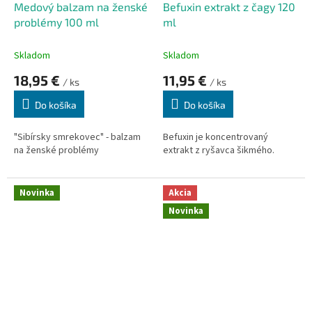
Medový balzam na ženské
Befuxin extrakt z čagy 120
problémy 100 ml
ml
Skladom
Skladom
18,95 €
11,95 €
/ ks
/ ks
Do košíka
Do košíka
"Sibírsky smrekovec" - balzam
Befuxin je koncentrovaný
na ženské problémy
extrakt z ryšavca šikmého.
Novinka
Akcia
Novinka