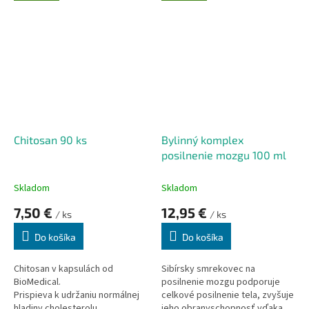
Chitosan 90 ks
Bylinný komplex
posilnenie mozgu 100 ml
Skladom
Skladom
7,50 €
12,95 €
/ ks
/ ks
Do košíka
Do košíka
Chitosan v kapsulách od
Sibírsky smrekovec na
BioMedical.
posilnenie mozgu podporuje
Prispieva k udržaniu normálnej
celkové posilnenie tela, zvyšuje
hladiny cholesterolu.
jeho obranyschopnosť vďaka