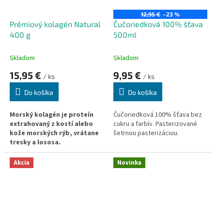
12,95 €
–23 %
Prémiový kolagén Natural
Čučoriedková 100% šťava
400 g
500ml
Skladom
Skladom
15,95 €
9,95 €
/ ks
/ ks
Do košíka
Do košíka
Morský kolagén je proteín
Čučoriedková 100% šťava bez
extrahovaný z kostí alebo
cukru a farbív.
Pasterizované
kože morských rýb, vrátane
šetrnou pasterizáciou.
tresky a lososa.
Jedinečné zloženie a štruktúra
Akcia
Novinka
morských kolagénových
peptidov prináša celý rad
zdraviu prospešných výhod.