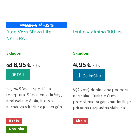
od
až
13,90 €
–35 %
Aloe Vera šťava Life
Inulín vláknina 100 ks
NATURA
Skladom
Skladom
8,95 €
4,95 €
od
/ ks
/ ks
DETAIL
Do košíka
98,7% šťava - Špeciálna
Výživový doplnok na podporu
receptúra. Šťava len z dužiny,
normálnej funkcie čriev a
neobsahuje Aloín, ktorý sa
prečistenie organizmu. Inulín je
nachádza v kôrke a je alergén.
prírodná rozpustná vláknina
získaná z koreňa čakanky, ktorá
pomáha zlepšiť trávenie a
Akcia
Akcia
podporuje zdravú črevnú
Novinka
mikroflóru. Má jemne sladkú
chuť a môže byť použitý ako