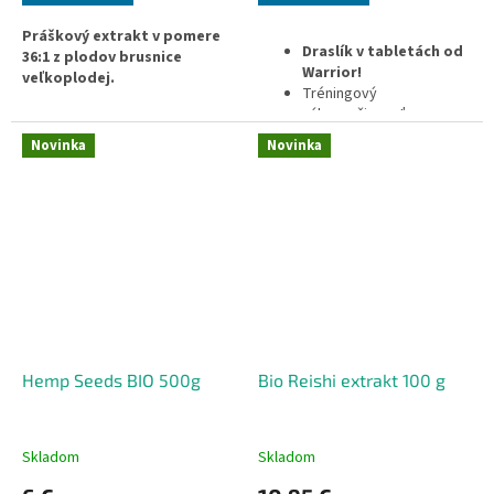
Práškový extrakt v pomere
Draslík v tabletách od
36:1 z plodov brusnice
Warrior!
veľkoplodej.
Tréningový
výkon + činnosť
svalstva + nervový
Novinka
Novinka
systém.
Pohodlná tabletová
forma.
Bez obsahu
konzervačných látok a
GMO.
Hemp Seeds BIO 500g
Bio Reishi extrakt 100 g
Skladom
Skladom