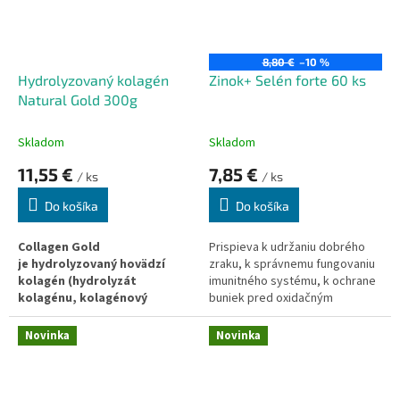
vitamínu C.
8,80 €
–10 %
Hydrolyzovaný kolagén
Zinok+ Selén forte 60 ks
Natural Gold 300g
Skladom
Skladom
11,55 €
7,85 €
/ ks
/ ks
Do košíka
Do košíka
Collagen Gold
Prispieva k udržaniu dobrého
je
hydrolyzovaný hovädzí
zraku, k správnemu fungovaniu
kolagén (hydrolyzát
imunitného systému, k ochrane
kolagénu, kolagénový
buniek pred oxidačným
peptid) od renomovaného
stresom, k udržaniu zdravej
nemeckého výrobcu.
pokožky.
Novinka
Novinka