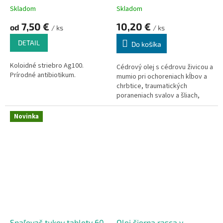
v
Skladom
Skladom
7,50 €
10,20 €
od
/ ks
/ ks
DETAIL
Do košíka
Koloidné striebro Ag100.
Cédrový olej s cédrovu živicou a
Prírodné antibiotikum.
mumio pri ochoreniach kĺbov a
chrbtice, traumatických
poraneniach svalov a šliach,
metabolických poruchách v
koži.
Novinka
Spaľovač tukov tablety 60
Olej čierna rasca v