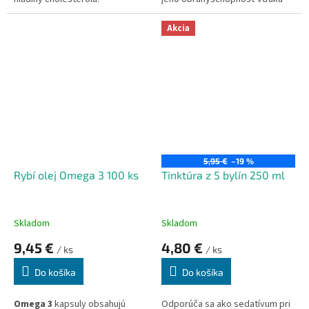
svojim imunomodulačným a
Účinkuje ako vláknina.
antivírusovým vlastnostiam. Má
Akcia
Vhodný do redukčných diét.
pozitívny vplyv na duševnú
Pohodlná kapsulová forma.
činnosť, uľahčuje proces učenia,
Bez farbív, konzervantov a GMO
zapamätávania a reprodukcie
informácií
5,95 €
–19 %
Rybí olej Omega 3 100 ks
Tinktúra z 5 bylín 250 ml
Skladom
Skladom
9,45 €
4,80 €
/ ks
/ ks
Do košíka
Do košíka
Omega 3
kapsuly obsahujú
Odporúča sa ako sedatívum pri