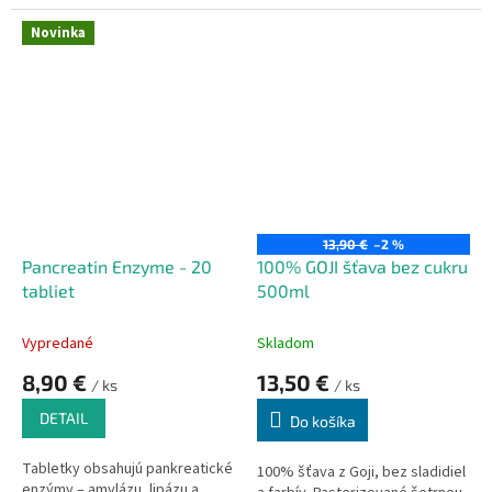
,,strom života“ alebo
Pasterizované.
,,zázračný strom“.
Extrakt z kvetu hlohu podporuje
Novinka
správne fungovanie srdca a
ciev. Vitamín C pomáha pri
správnej produkcii kolagénu,
aby sa zabezpečilo správne
fungovanie ciev.
13,90 €
–2 %
Pancreatin Enzyme - 20
100% GOJI šťava bez cukru
tabliet
500ml
Vypredané
Skladom
8,90 €
13,50 €
/ ks
/ ks
DETAIL
Do košíka
Tabletky obsahujú pankreatické
100% šťava z Goji, bez sladidiel
enzýmy – amylázu, lipázu a