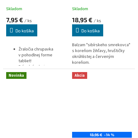
Skladom
Skladom
7,95 €
18,95 €
/ ks
/ ks
Do košíka
Do košíka
Balzam "sibírskeho smrekovca"
Žraločia chrupavka
s koreňom žihľavy, hruštičky
v pohodlnej forme
okrúhlistej a červeným
tabliet!
koreňom.
Prírodný zdroj
chondroitín sulfátu (GAG).
Novinka
Akcia
500mg žraločej
chrupavky v 1 tablete!
Kĺby + kosti + väzy +
šľachy + imunita.
Zdroj glukozamínu,
fosforu a vápnika.
28% podiel kolagénu
typu II, ktorý je hlavnou
zložkou chrupavky.
13,95 €
–14 %