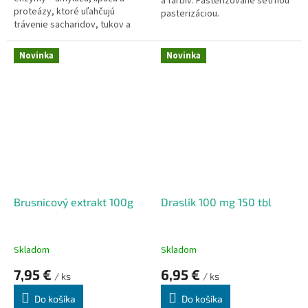
a farbív.
Pasterizované šetrnou
proteázy, ktoré uľahčujú
pasterizáciou.
trávenie sacharidov, tukov a
bielkovín, čo prispieva k ich
úplnejšiemu vstrebávaniu v
Novinka
Novinka
tenkom čreve. Pri ochoreniach
slinivky brušnej kompenzuje
nedostatočnú exokrinnú funkciu
a pomáha zlepšovať proces
trávenia.
Brusnicový extrakt 100g
Draslík 100 mg 150 tbl
Skladom
Skladom
7,95 €
6,95 €
/ ks
/ ks
Do košíka
Do košíka