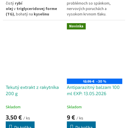
čistý
rybí
problémoch so spánkom,
olej
v
triglyceridovej forme
nervových poruchách a
(TG)
, bohatý na
kyselinu
vysokom krvnom tlaku.
eikosapentaénovú
(EPA)
a
kyselinu
Novinka
dokozahexaénovú (DHA)
,
ktoré podporujú celkové
zdravie.
Vhodné pre každodenné
užívanie na doplnenie
esenciálnych mastných kyselín
12,95 €
–30 %
Tekutý extrakt z rakytníka
Antiparazitný balzam 100
200 g
ml EXP: 13.05.2026
Skladom
Skladom
3,50 €
9 €
/ ks
/ ks
Do košíka
Do košíka