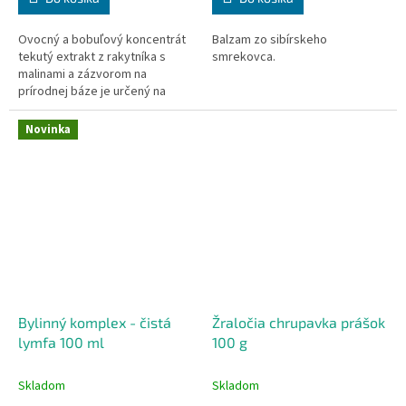
Ovocný a bobuľový koncentrát
Balzam zo sibírskeho
tekutý extrakt z rakytníka s
smrekovca.
malinami a zázvorom na
prírodnej báze je určený na
prípravu lahodných a
aromatických nápojov.
Novinka
Bylinný komplex - čistá
Žraločia chrupavka prášok
lymfa 100 ml
100 g
Skladom
Skladom