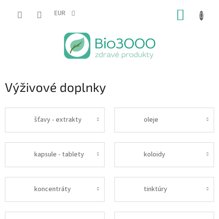
Prejsť
NÁKUP
na
EUR
obsah
KOŠÍK
Výživové doplnky
šťavy - extrakty
oleje
kapsule - tablety
koloidy
koncentráty
tinktúry