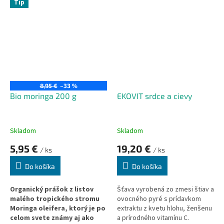
Tip
cukrom.
8,95 €
–33 %
Bio moringa 200 g
EKOVIT srdce a cievy
Skladom
Skladom
5,95 €
19,20 €
/ ks
/ ks
Do košíka
Do košíka
Organický prášok z listov
Šťava vyrobená zo zmesi štiav a
malého tropického stromu
ovocného pyré s prídavkom
Moringa oleifera, ktorý je po
extraktu z kvetu hlohu, ženšenu
celom svete známy aj ako
a prírodného vitamínu C.