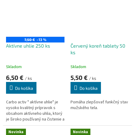
prísada do stravy.
7,50 €
–13 %
Aktívne uhlie 250 ks
Červený koreň tablety 50
ks
Skladom
Skladom
6,50 €
5,50 €
/ ks
/ ks
Do košíka
Do košíka
Carbo activ " aktívne uhlie" je
Pomáha zlepšovať funkčný stav
vysoko kvalitný prípravok s
mužského tela.
obsahom aktívneho uhlia, ktorý
je široko používaný na čistenie a
neutralizáciu
gastrointestinálneho traktu.
Novinka
Novinka