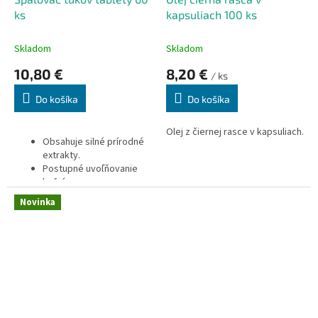
ks
kapsuliach 100 ks
Skladom
Skladom
10,80 €
8,20 €
/ ks
Do košíka
Do košíka
Olej z čiernej rasce v kapsuliach.
Obsahuje silné prírodné
extrakty.
Postupné uvoľňovanie
kofeínu.
Zvýšený termogénny
Novinka
účinok
Jednoduché užívanie.
100% čistý produkt vo
forme vegánskych kapsúl
vyrábaný špeciálnou
metódou SmartPure®.