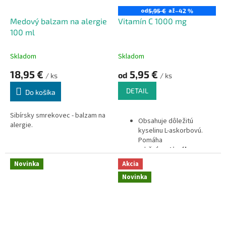
od
až
5,95 €
–42 %
Medový balzam na alergie
Vitamín C 1000 mg
100 ml
Skladom
Skladom
18,95 €
5,95 €
od
/ ks
/ ks
DETAIL
Do košíka
Sibírsky smrekovec - balzam na
Obsahuje dôležitú
alergie.
kyselinu L-askorbovú.
Pomáha
udržať
optimálnu
hladinu vitamínu C
Novinka
Akcia
počas dlhšieho
Novinka
obdobia.
Chráni telo
pred oxidačným stresom
a podporuje imunitný
systém. Jedna tableta
obsahuje
1000 mg