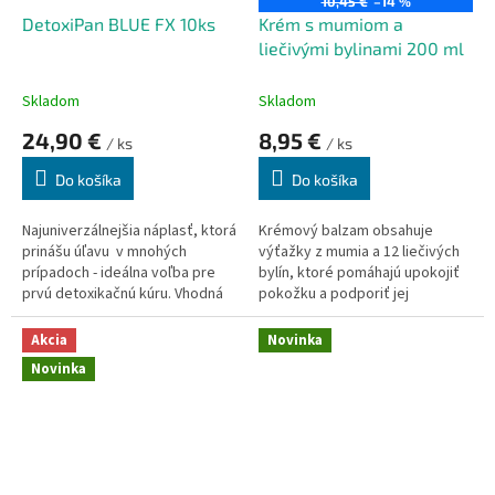
10,45 €
–14 %
k
o
DetoxiPan BLUE FX 10ks
Krém s mumiom a
t
v
liečivými bylinami 200 ml
o
v
Skladom
Skladom
24,90 €
8,95 €
/ ks
/ ks
Do košíka
Do košíka
Najuniverzálnejšia náplasť, ktorá
Krémový balzam obsahuje
prinášu úľavu v mnohých
výťažky z mumia a 12 liečivých
prípadoch - ideálna voľba pre
bylín, ktoré pomáhajú upokojiť
prvú detoxikačnú kúru. Vhodná
pokožku a podporiť jej
aj pre alergikov. Jediná náplasť,
prirodzené regeneračné
ktorá obsahuje až 81%
procesy.
Akcia
Novinka
vzácneho bambusového a
Novinka
drevného octu....