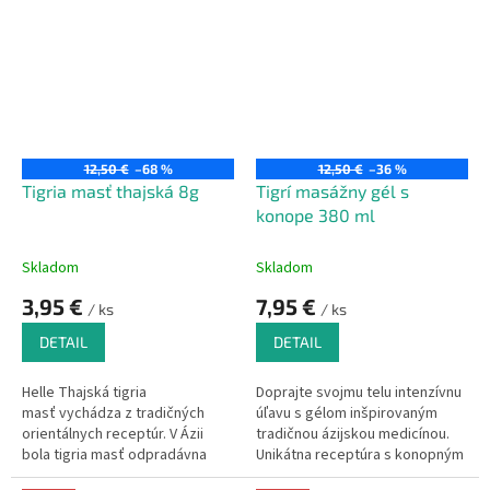
zdravie.
Vhodné pre každodenné
užívanie na doplnenie
esenciálnych mastných kyselín
12,50 €
–68 %
12,50 €
–36 %
Tigria masť thajská 8g
Tigrí masážny gél s
konope 380 ml
Skladom
Skladom
3,95 €
7,95 €
/ ks
/ ks
DETAIL
DETAIL
Helle Thajská tigria
Doprajte svojmu telu intenzívnu
masť
vychádza z tradičných
úľavu s gélom inšpirovaným
orientálnych receptúr. V Ázii
tradičnou ázijskou medicínou.
bola tigria masť odpradávna
Unikátna receptúra s konopným
používaná ako univerzálne
olejom a bohatou zmesou