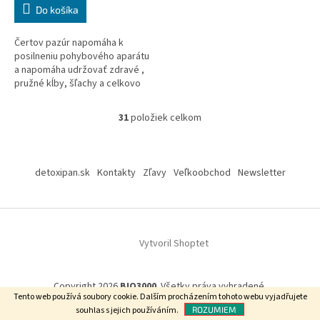
Do košíka
Čertov pazúr napomáha k
posilneniu pohybového aparátu
a napomáha udržovať zdravé ,
pružné kĺby, šľachy a celkovo
prispieva na udržanie mobility.
MSM - látka, ktorá je súčasťou
31
položiek celkom
O
výrobku, obsahuje prírodnú síru
v
, ktorá napomáha pri
l
Z
problémoch kĺbových a vyživuje
á
ich.
á
detoxipan.sk
Kontakty
Zľavy
Veľkoobchod
Newsletter
d
p
a
ä
c
t
i
i
e
Vytvoril Shoptet
p
e
r
v
k
Copyright 2026
BIO3000
. Všetky práva vyhradené.
Tento web používá soubory cookie.
Dalším procházením tohoto webu vyjadřujete
y
souhlas s jejich používáním.
ROZUMIEM
v