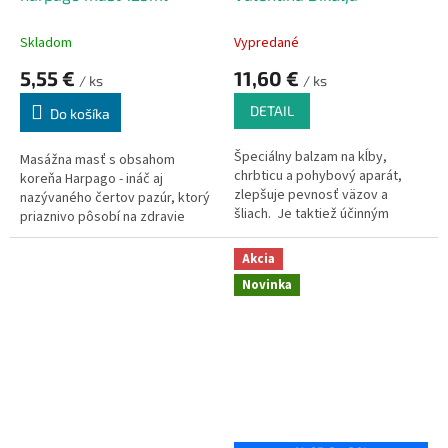
Skladom
Vypredané
5,55 €
11,60 €
/ ks
/ ks
DETAIL
Do košíka
Špeciálny balzam na kĺby,
Masážna masť s obsahom
chrbticu a pohybový aparát,
koreňa Harpago - ináč aj
zlepšuje pevnosť väzov a
nazývaného čertov pazúr, ktorý
šliach. Je taktiež účinným
priaznivo pôsobí na zdravie
prostriedkom na prevenciu
kĺbov. Má utišujúci,
pred ochorením kĺbov a
protizápalové, antiseptické a
Akcia
chrbtice
anestetické účinky.
Novinka
Povzbudzuje krvný tok,
zrýchľuje metabolizmus a
cirkuláciu lymfy.