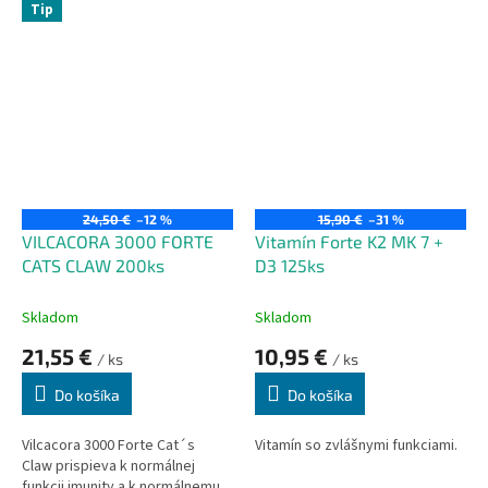
antiseptické a anestetické
Tip
účinky. Povzbudzuje krvný tok,
zrýchľuje metabolizmus a
cirkuláciu lymfy.
24,50 €
–12 %
15,90 €
–31 %
VILCACORA 3000 FORTE
Vitamín Forte K2 MK 7 +
CATS CLAW 200ks
D3 125ks
Skladom
Skladom
21,55 €
10,95 €
/ ks
/ ks
Do košíka
Do košíka
Vilcacora 3000 Forte Cat´s
Vitamín so zvlášnymi funkciami.
Claw prispieva k normálnej
funkcii imunity a k normálnemu