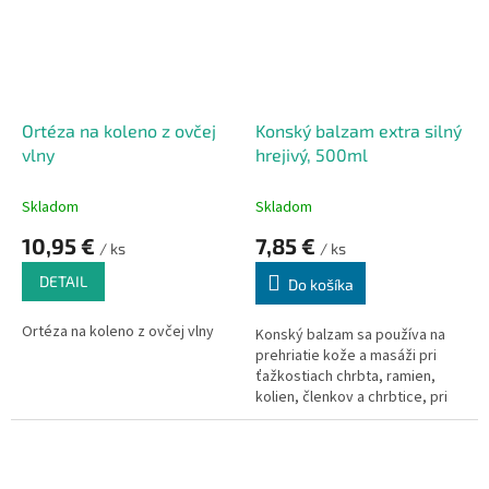
reumatickými stavmi, zápale
šliach, opuchov kĺbov apod..
Ortéza na koleno z ovčej
Konský balzam extra silný
vlny
hrejivý, 500ml
Skladom
Skladom
10,95 €
7,85 €
/ ks
/ ks
DETAIL
Do košíka
Ortéza na koleno z ovčej vlny
Konský balzam sa používa na
prehriatie kože a masáži pri
ťažkostiach chrbta, ramien,
kolien, členkov a chrbtice, pri
stuhnutosti kĺbov, svalov,
šliach, po fyzickej námahe.
Príjemne prehrieva a
prekrvuje. Prispieva k uvoľneniu