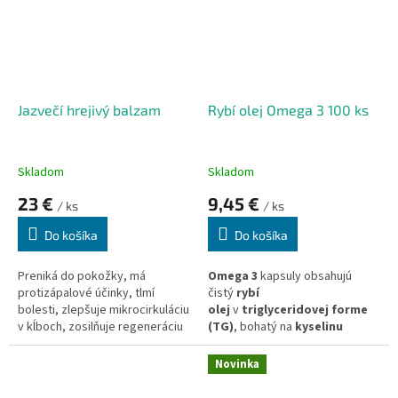
Jazvečí hrejivý balzam
Rybí olej Omega 3 100 ks
Skladom
Skladom
23 €
9,45 €
/ ks
/ ks
Do košíka
Do košíka
Preniká do pokožky, má
Omega 3
kapsuly obsahujú
protizápalové účinky, tlmí
čistý
rybí
bolesti, zlepšuje mikrocirkuláciu
olej
v
triglyceridovej forme
v kĺboch, zosilňuje regeneráciu
(TG)
, bohatý na
kyselinu
chrupaviek a aktivuje centrá
eikosapentaénovú
samoregulácie kĺbov.
(EPA)
a
kyselinu
Novinka
dokozahexaénovú (DHA)
,
ktoré podporujú celkové