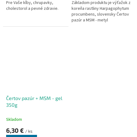
Pre Vaše kĺby, chrupavky,
Základom produktu je výťažok z
cholestorol a pevné zdravie.
koreňa rastliny Harpagophytum
procumbens, slovensky Čertov
pazúr a MSM - metyl
sulfonylmethan.
Čertov pazúr + MSM - gel
350g
Skladom
6,30 €
/ ks