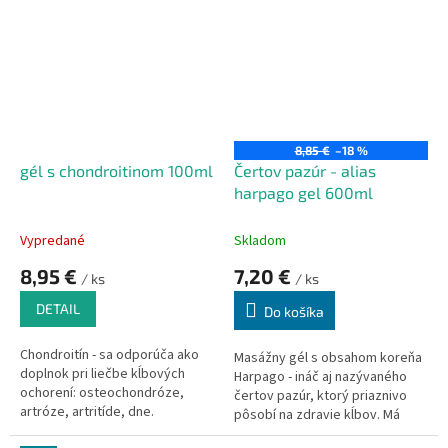
a k zlepšeniu stavu. Možno
použiť aj pred fyzickou záťažou.
8,85 €
–18 %
gél s chondroitinom 100ml
Čertov pazúr - alias
harpago gel 600ml
Vypredané
Skladom
8,95 €
7,20 €
/ ks
/ ks
DETAIL
Do košíka
Chondroitín - sa odporúča ako
Masážny gél s obsahom koreňa
doplnok pri liečbe kĺbových
Harpago - ináč aj nazývaného
ochorení: osteochondróze,
čertov pazúr, ktorý priaznivo
artróze, artritíde, dne.
pôsobí na zdravie kĺbov. Má
utišujúci, protizápalové,