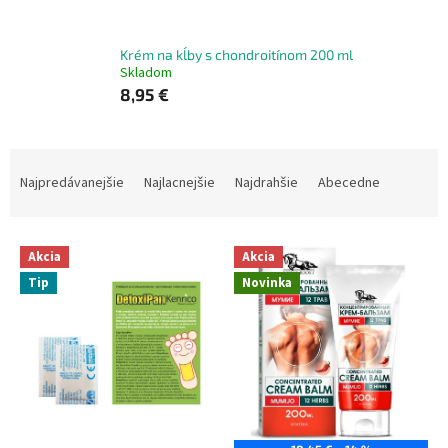
Krém na kĺby s chondroitínom 200 ml
Skladom
8,95 €
R
a
Najpredávanejšie
Najlacnejšie
Najdrahšie
Abecedne
d
e
V
n
Akcia
Akcia
ý
i
Tip
Novinka
p
e
i
p
s
r
p
o
r
d
o
u
d
k
u
t