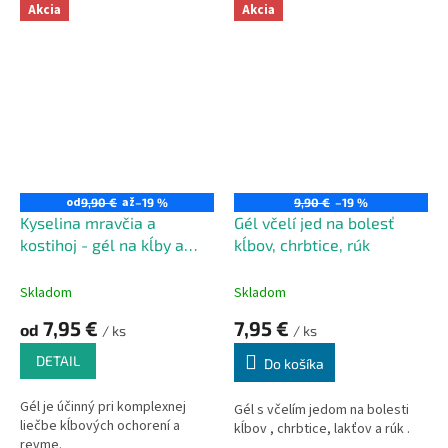
prírodné mazanie pre mnoho
éterických olejov je navrhnutá
Akcia
Akcia
neduhov. Používa sa
tak, aby podporila regeneráciu
najčastejšie pri bolestiach
svalov a kĺbov, uvoľnila napätie
hlavy, na uvoľnenie svalového
a prispela k pokojnému spánku.
napätia alebo ako prostriedok
na osvieženie pri únave.
od
až
9,90 €
–19 %
9,90 €
–19 %
Kyselina mravčia a
Gél včelí jed na bolesť
kostihoj - gél na kĺby a
kĺbov, chrbtice, rúk
reumu
Skladom
Skladom
7,95 €
7,95 €
od
/ ks
/ ks
DETAIL
Do košíka
Gél je účinný pri komplexnej
Gél s včelím jedom na bolesti
liečbe kĺbových ochorení a
kĺbov , chrbtice, lakťov a rúk .
revme.