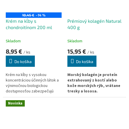
10,45 €
–14 %
Krém na kĺby s
Prémiový kolagén Natural
chondroitínom 200 ml
400 g
Skladom
Skladom
8,95 €
15,95 €
/ ks
/ ks
Do košíka
Do košíka
Krém na kĺby s vysokou
Morský kolagén je proteín
koncentráciou účinných látok a
extrahovaný z kostí alebo
výnimočnou biologickou
kože morských rýb, vrátane
dostupnosťou zabezpečujú
tresky a lososa.
vysokú účinnosť krému.
Jedinečné zloženie a štruktúra
Novinka
morských kolagénových
peptidov prináša celý rad
zdraviu prospešných výhod.