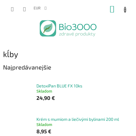
Prejsť
NÁKUP
na
EUR
obsah
KOŠÍK
kĺby
Najpredávanejšie
DetoxiPan BLUE FX 10ks
Skladom
24,90 €
Krém s mumiom a liečivými bylinami 200 ml
Skladom
8,95 €