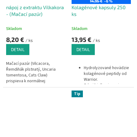
14,95 €
–6 %
nápoj z extraktu Vilkakora
Kolagénové kapsuly 250
- (Mačací pazúr)
ks
Skladom
Skladom
8,20 €
13,95 €
/ ks
/ ks
DETAIL
DETAIL
Mačací pazúr (Vilcacora,
Hydrolyzované hovädzie
Řemdihák plstnatý, Uncaria
kolagénové peptidy od
tomentosa, Cats Claw)
Warrior.
prispieva k normálnej
Zdroj bielkovinovej
funkcii imunity a k normálnemu
energie.
stavu kĺbov.
Tip
550mg v 1 kapsule.
Energia, pokožka, šľachy,
kosti.
Vynikajúca stráviteľnosť a
vstrebateľnosť.
Vhodný doplnok najmä
pre športovcov.