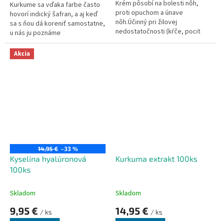
Krém pôsobí na bolesti nôh,
Kurkume sa vďaka farbe často
proti opuchom a únave
hovorí indický šafran, a aj keď
nôh.Účinný pri žilovej
sa s ňou dá koreniť samostatne,
nedostatočnosti (kŕče, pocit
u nás ju poznáme
„ťažkosti“, znecitlivenie alebo
predovšetkým z rôznych kari
pálenie lýtkových svalov a
zmesí.
Akcia
dolných končatín). Je vhodný
ako súčasť prevencie a
komplexnej liečby kŕčových žíl S
traumatickým poranením nôh
(modriny, dislokácie, výrony,
šľachy, hematómy atď.) Ako
zdroj látok potrebných na
obnovenie kĺbovej funkcie pri
artritíde, reumatoidnej artritíde,
reumatoidnej artritíde,
14,95 €
–33 %
artikulárnej reumatizme,
Kyselina hyalúronová
Kurkuma extrakt 100ks
osteoartritíde, artróze.
100ks
Skladom
Skladom
9,95 €
14,95 €
/ ks
/ ks