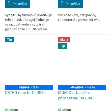
Do košíka
Do košíka
Kyselinu hyaluronovú produkuje
Pre Vaše kĺby, chrupavky,
telo prirodzene a jej úlohou je
cholesterol a pevné zdravie.
naväzovať vodu a vytvárať
gélovitú štruktúru. Najvyššie
koncentrácie sú v tekutinách v
očiach a v kĺboch.
Tip
Akcia
Tip
od
až
16,90 €
–17 %
14,50 €
–9 %
OSTEO max forte 90ks
MUMIO altajské v
prirodzenej "tekutej
forme"
Skladom
Skladom