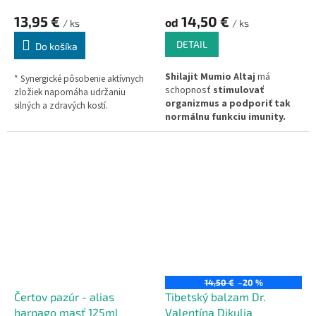
13,95 €
14,50 €
od
/ ks
/ ks
DETAIL
Do košíka
Shilajit Mumio Altaj
má
* Synergické pôsobenie aktívnych
schopnosť
stimulovať
zložiek napomáha udržaniu
organizmus a podporiť tak
silných a zdravých kostí
.
normálnu funkciu imunity.
Teraz na trhu v "tekutej"
podobe (husté ako smola).
14,50 €
–20 %
Čertov pazúr - alias
Tibetský balzam Dr.
harpago masť 125ml
Valentína Dikulja