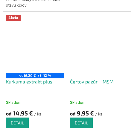
stavu kĺbov.
Akcia
od
až
16,20 €
–12 %
Kurkuma extrakt plus
Čertov pazúr + MSM
Skladom
Skladom
14,95 €
9,95 €
od
od
/ ks
/ ks
DETAIL
DETAIL