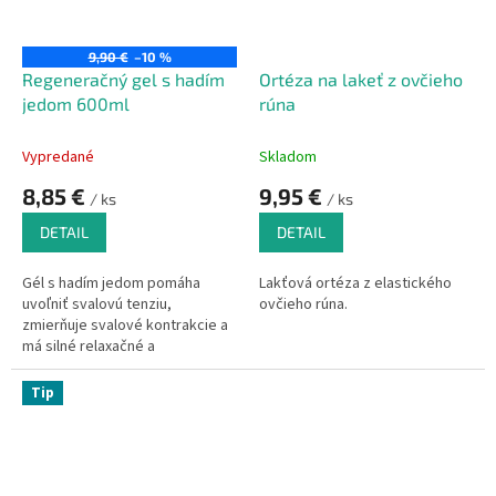
9,90 €
–10 %
Regeneračný gel s hadím
Ortéza na lakeť z ovčieho
jedom 600ml
rúna
Vypredané
Skladom
8,85 €
9,95 €
/ ks
/ ks
DETAIL
DETAIL
Gél s hadím jedom pomáha
Lakťová ortéza z elastického
uvoľniť svalovú tenziu,
ovčieho rúna.
zmierňuje svalové kontrakcie a
má silné relaxačné a
regeneračné účinky.
Masírovanie postihnutých miest
Tip
(svalov, kĺbov, chrbta)
terapeutickým gélom s hadím
jedom uľavuje od bolesti a
pomáha pri ťažkostiach
spojených s
artritídou,