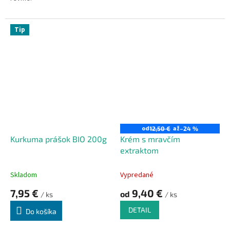
Tip
od
až
12,50 €
–24 %
Kurkuma prášok BIO 200g
Krém s mravčím
extraktom
Skladom
Vypredané
7,95 €
9,40 €
od
/ ks
/ ks
DETAIL
Do košíka