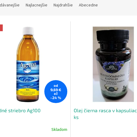
dávanejšie
Najlacnejšie
Najdrahšie
Abecedne
a
od
9,59 €
až
–24 %
dné striebro Ag100
Olej čierna rasca v kapsulia
ks
Skladom