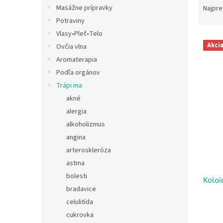
a
Masážne prípravky
Najpre
d
Potraviny
e
Vlasy•Pleť•Telo
V
n
Akci
Ovčia vlna
ý
i
Aromaterapia
p
e
i
p
Podľa orgánov
s
r
Trápi ma
p
o
akné
r
d
alergia
o
u
alkoholizmus
d
k
angina
u
t
k
o
arteroskleróza
t
v
astma
o
bolesti
Koloi
v
bradavice
celulitída
cukrovka