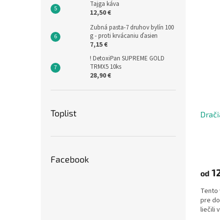
Tajga káva
12,50 €
Zubná pasta-7 druhov bylín 100
g - proti krvácaniu ďasien
7,15 €
! DetoxiPan SUPREME GOLD
TRMX5 10ks
28,90 €
Toplist
Drači
Facebook
12
od
Tento 
pre d
liečil