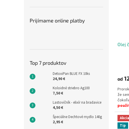
Prijímame online platby
Olej 
Top 7 produktov
DetoxiPan BLUE FX 10ks
1
24,90 €
od
Koloidné striebro Ag100
Proro
7,50 €
že sem
čokoľv
Lastovičník - elixír na bradavice
použit
4,50 €
Špeciálne Dechtové mydlo 140g
Akci
2,95 €
Tip