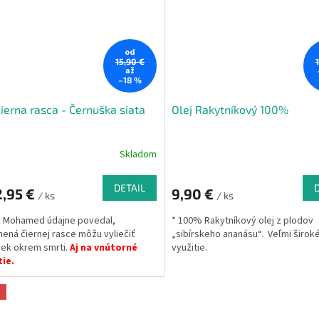
zápalom pečene alebo hepatitídou) a
antioxidačné účinky.
od
15,90 €
až
–18 %
čierna rasca - Černuška siata
Olej Rakytníkový 100%
Skladom
DETAIL
2,95 €
9,90 €
/ ks
/ ks
k Mohamed údajne povedal,
* 100% Rakytníkový olej z plodov
ená čiernej rasce môžu vyliečiť
„sibírskeho ananásu“. Veľmi širok
ek okrem smrti.
Aj na vnútorné
využitie.
ie.
a