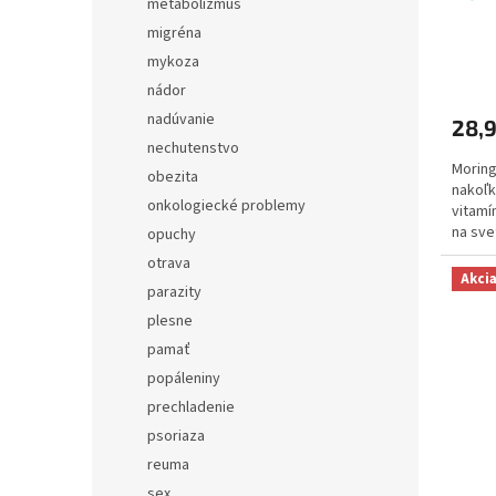
metabolizmus
migréna
mykoza
nádor
nadúvanie
28,
nechutenstvo
Moring
obezita
nakoľk
onkologiecké problemy
vitamí
na sve
opuchy
MALUN
otrava
Akci
parazity
plesne
pamať
popáleniny
prechladenie
psoriaza
reuma
sex