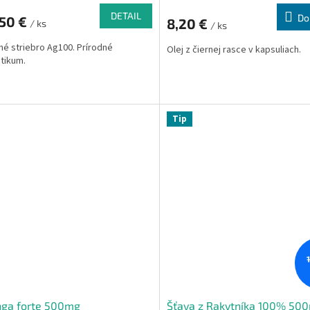
DETAIL
Do
,50 €
8,20 €
/ ks
/ ks
né striebro Ag100. Prírodné
Olej z čiernej rasce v kapsuliach.
otikum.
Tip
nga forte 500mg
Šťava z Rakytníka 100% 50