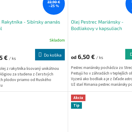
22,90 €
–25 %
z Rakytníka - Sibírsky ananás
Olej Pestrec Mariánsky -
l
Bodliakovy v kapsuliach
Skladom
Do košíka
6,50 €
5 €
od
/ ks
/ ks
Pestrec mariánsky pochádza zo Stre
lej z rakytníka lisovaný unikátnou
Pestujú ho v záhradách v teplejších o
lógiou za studena z čerstvých
Vyzerá ako bodliak a je z čeľade astro
ch plodov priamo od Ruského
Už starí Rimania pestrec mariánsky po
cu
na celý rad ochorení. Dokázal im po
rôznych fázach preťaženia pečene, sl
Akcia
obličiek. Obsahuje látku sylimarín, kt
Tip
dokáže prirodzene obnoviť a regene
bunky pečene. Silymarín podporuje
regeneráciu poškodených buniek peče
chráni nové pred zničením rovnakou 
znižuje zápalovosť (dôležité pre ľudí