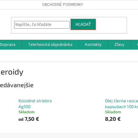
OBCHODNÉ PODMIENKY
HĽADAŤ
Doprava
Telefonická objednávka
Kontakty
Zľavy
eroidy
edávanejšie
Koloidné striebro
Olej čierna rasca
Ag100
kapsuliach 100 k
Skladom
Skladom
7,50 €
8,20 €
od