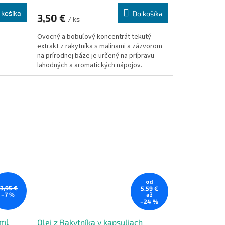
 košíka
Do košíka
3,50 €
/ ks
Ovocný a bobuľový koncentrát tekutý
extrakt z rakytníka s malinami a zázvorom
na prírodnej báze je určený na prípravu
lahodných a aromatických nápojov.
od
13,95 €
5,59 €
–7 %
až
–24 %
0ml
Olej z Rakytníka v kapsuliach