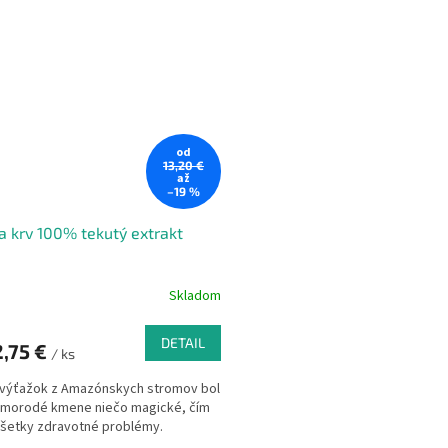
od
13,20 €
až
–19 %
a krv 100% tekutý extrakt
Skladom
DETAIL
,75 €
/ ks
výťažok z Amazónskych stromov bol
omorodé kmene niečo magické, čím
i všetky zdravotné problémy.