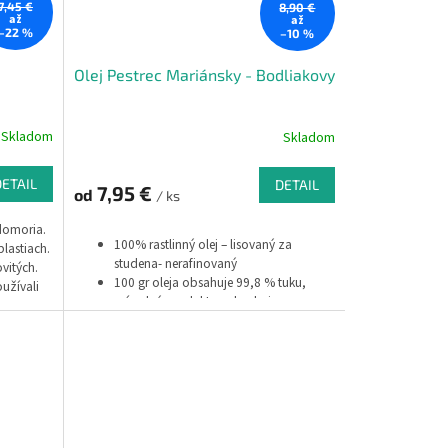
7,45 €
8,90 €
až
až
–22 %
–10 %
Olej Pestrec Mariánsky - Bodliakovy
Skladom
Skladom
DETAIL
DETAIL
7,95 €
od
/ ks
domoria.
100% rastlinný olej – lisovaný za
blastiach.
studena- nerafinovaný
vitých.
100 gr oleja obsahuje 99,8 % tuku,
užívali
prírodný produkt neobsahuje
môcť v
konzervačné a aromatizujúce látky
eziny a
nemá žiadne vekové či časové
orá
obmedzenie na používanie
rovať
ne a tiež
látkou,
 so