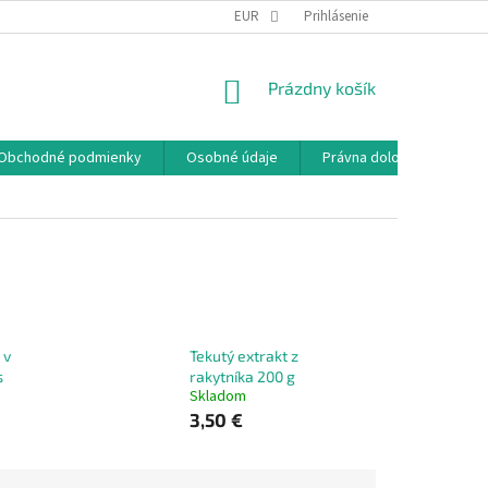
EUR
Prihlásenie
NÁKUPNÝ
Prázdny košík
KOŠÍK
Obchodné podmienky
Osobné údaje
Právna doložka
 v
Tekutý extrakt z
s
rakytníka 200 g
Skladom
3,50 €