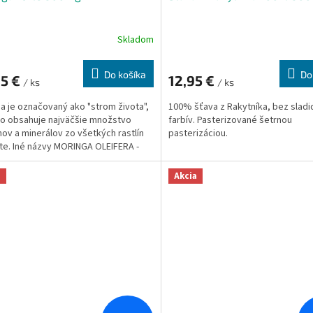
Skladom
Do košíka
Do
95 €
12,95 €
/ ks
/ ks
a je označovaný ako "strom života",
100% šťava z Rakytníka, bez sladid
o obsahuje najväčšie množstvo
farbív. Pasterizované šetrnou
nov a minerálov zo všetkých rastlín
pasterizáciou.
te. Iné názvy MORINGA OLEIFERA -
GGAY - MORINGA OLEJODÁRNA.
a
Akcia