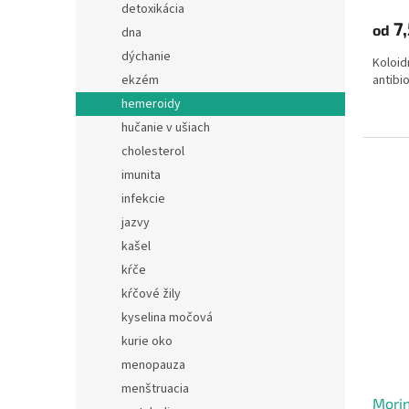
detoxikácia
7
od
dna
dýchanie
Koloid
ekzém
antibi
hemeroidy
hučanie v ušiach
cholesterol
imunita
infekcie
jazvy
kašel
kŕče
kŕčové žily
kyselina močová
kurie oko
menopauza
menštruacia
Mori