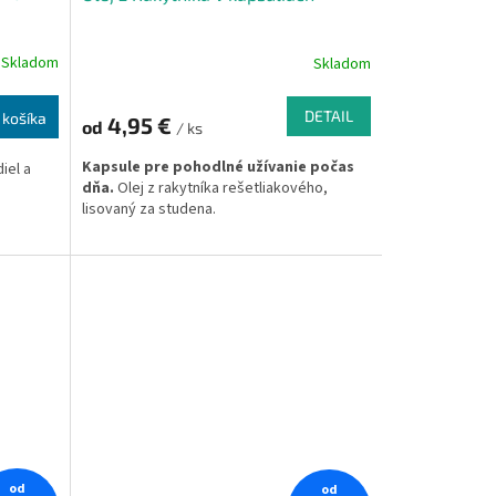
Skladom
Skladom
DETAIL
 košíka
4,95 €
od
/ ks
Kapsule pre pohodlné užívanie počas
iel a
dňa.
Olej z rakytníka rešetliakového,
lisovaný za studena.
od
od