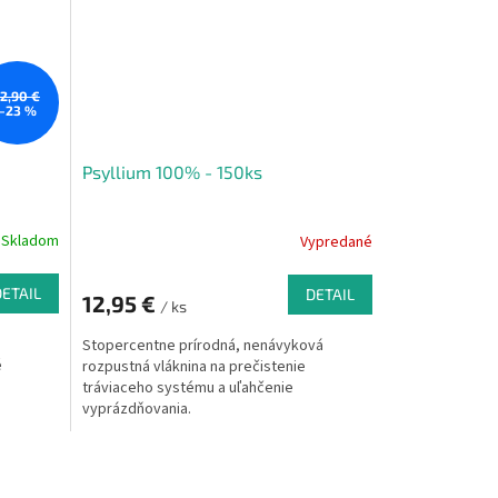
 má silné
12,90 €
–23 %
Psyllium 100% - 150ks
Skladom
Vypredané
DETAIL
DETAIL
12,95 €
/ ks
Stopercentne prírodná, nenávyková
é
rozpustná vláknina na prečistenie
tráviaceho systému a uľahčenie
vyprázdňovania.