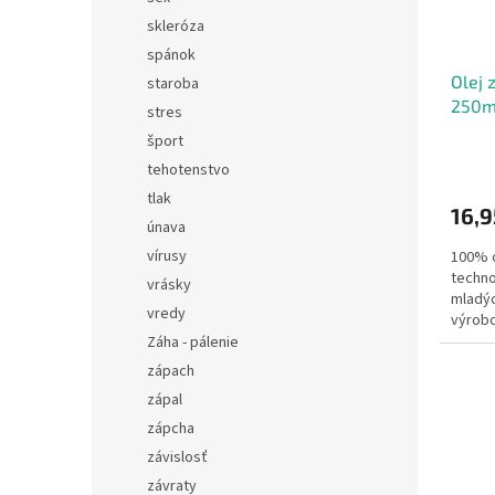
skleróza
spánok
Olej 
staroba
250m
stres
šport
tehotenstvo
tlak
16,9
únava
vírusy
100% o
techno
vrásky
mladý
vredy
výrob
Záha - pálenie
zápach
zápal
zápcha
závislosť
závraty