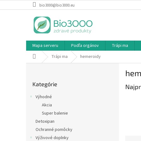
Prejsť
bio3000@bio3000.eu
na
obsah
Mapa serveru
Podľa orgánov
Trápi ma
Domov
Trápi ma
hemeroidy
B
hem
o
Preskočiť
č
Kategórie
kategórie
Najpr
n
ý
Výhodné
p
Akcia
a
Super balenie
n
e
Detoxipan
l
Ochranné pomôcky
Výživové doplnky
R