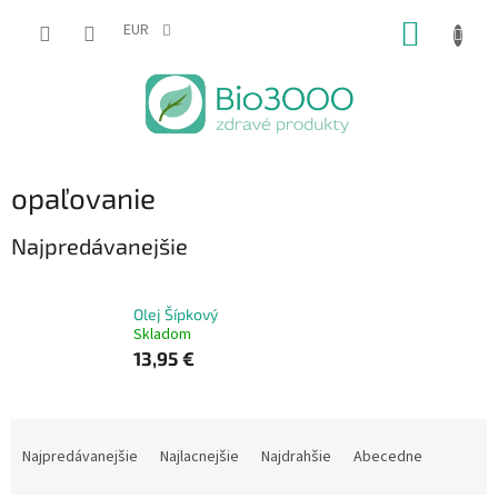
Prejsť
NÁKUP
na
EUR
obsah
KOŠÍK
opaľovanie
Najpredávanejšie
Olej Šípkový
Skladom
13,95 €
R
a
Najpredávanejšie
Najlacnejšie
Najdrahšie
Abecedne
d