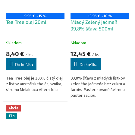
9,95 €
–15 %
13,95 €
–10 %
Tea Tree olej 20ml
Mladý Zelený jačmeň
99,8% šťava 500ml
Skladom
Skladom
8,40 €
12,45 €
/ ks
/ ks
Do košíka
Do košíka
Tea Tree olej je 100% čistý olej
99,8% šťava z mladých lístkov
z listov austrálskeho čajovníka,
zeleného jačmeňa bez cukru a
stromu Melaleuca Alternifolia.
farbív.
Pasterizované šetrnou
pasterizáciou.
Akcia
Tip