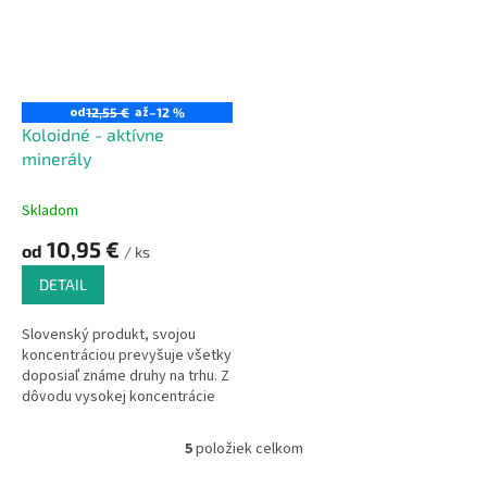
od
až
12,55 €
–12 %
Koloidné - aktívne
minerály
Skladom
10,95 €
od
/ ks
DETAIL
Slovenský produkt, svojou
koncentráciou prevyšuje všetky
doposiaľ známe druhy na trhu. Z
dôvodu vysokej koncentrácie
majú kalnú, niekedy až hnedastú
konzistenciu.
5
položiek celkom
O
v