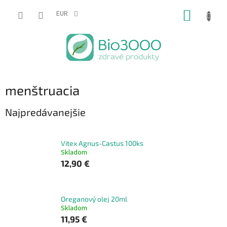
Prejsť
NÁKUP
na
EUR
obsah
KOŠÍK
menštruacia
Najpredávanejšie
Vitex Agnus-Castus 100ks
Skladom
12,90 €
Oreganový olej 20ml
Skladom
11,95 €