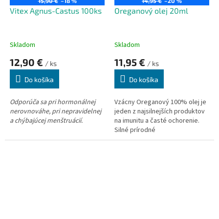
15,90 €
–18 %
14,95 €
–20 %
k
o
Vitex Agnus-Castus 100ks
Oreganový olej 20ml
t
v
o
v
Skladom
Skladom
12,90 €
11,95 €
/ ks
/ ks
Do košíka
Do košíka
Odporúča sa
pri hormonálnej
Vzácny Oreganový 100% olej je
nerovnováhe,
pri nepravidelnej
jeden z najsilnejších produktov
a chýbajúcej menštruácií.
na imunitu a časté ochorenie.
Silné prírodné
antibiotikum.
Produkt je
vyrobený zo suroviny PHARMA
GRADE, farmaceutická
kvalita. To znamená, že produkt
je vhodný
pre
vnútorné
použitie aj
vonkajšie použitie.