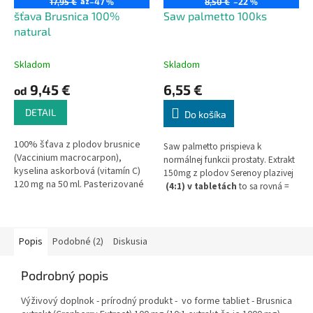
až
17,95 €
–47 %
8,50 €
–22 %
šťava Brusnica 100%
Saw palmetto 100ks
natural
Skladom
Skladom
9,45 €
6,55 €
od
DETAIL
Do košíka
100% šťava z plodov brusnice
Saw palmetto prispieva k
(Vaccinium macrocarpon),
normálnej funkcii prostaty. Extrakt
kyselina askorbová (vitamín C)
150mg z plodov Serenoy plazivej
120 mg na 50 ml. Pasterizované
(4:1) v tabletách
to sa rovná =
šetrnou pasterizáciou.
600mg čistej rastliny.
Popis
Podobné (2)
Diskusia
Podrobný popis
Výživový doplnok - prírodný produkt - vo forme tabliet - Brusnica