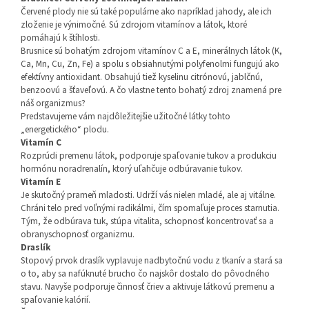
Červené plody nie sú také populárne ako napríklad jahody, ale ich
zloženie je výnimočné. Sú zdrojom vitamínov a látok, ktoré
pomáhajú k štíhlosti.
Brusnice sú bohatým zdrojom vitamínov C a E, minerálnych látok (K,
Ca, Mn, Cu, Zn, Fe) a spolu s obsiahnutými polyfenolmi fungujú ako
efektívny antioxidant. Obsahujú tiež kyselinu citrónovú, jablčnú,
benzoovú a šťaveľovú. A čo vlastne tento bohatý zdroj znamená pre
náš organizmus?
Predstavujeme vám najdôležitejšie užitočné látky tohto
„energetického“ plodu.
Vitamín C
Rozprúdi premenu látok, podporuje spaľovanie tukov a produkciu
hormónu noradrenalín, ktorý uľahčuje odbúravanie tukov.
Vitamín E
Je skutočný prameň mladosti. Udrží vás nielen mladé, ale aj vitálne.
Chráni telo pred voľnými radikálmi, čím spomaľuje proces starnutia.
Tým, že odbúrava tuk, stúpa vitalita, schopnosť koncentrovať sa a
obranyschopnosť organizmu.
Draslík
Stopový prvok draslík vyplavuje nadbytočnú vodu z tkanív a stará sa
o to, aby sa nafúknuté brucho čo najskôr dostalo do pôvodného
stavu. Navyše podporuje činnosť čriev a aktivuje látkovú premenu a
spaľovanie kalórií.