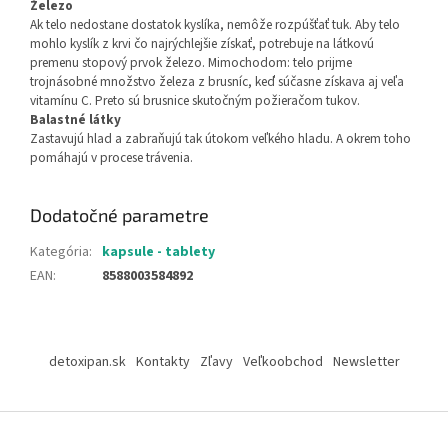
Železo
Ak telo nedostane dostatok kyslíka, nemôže rozpúšťať tuk. Aby telo
mohlo kyslík z krvi čo najrýchlejšie získať, potrebuje na látkovú
premenu stopový prvok železo. Mimochodom: telo prijme
trojnásobné množstvo železa z brusníc, keď súčasne získava aj veľa
vitamínu C. Preto sú brusnice skutočným požieračom tukov.
Balastné látky
Zastavujú hlad a zabraňujú tak útokom veľkého hladu. A okrem toho
pomáhajú v procese trávenia.
Dodatočné parametre
Kategória
:
kapsule - tablety
EAN
:
8588003584892
Z
á
detoxipan.sk
Kontakty
Zľavy
Veľkoobchod
Newsletter
p
ä
t
i