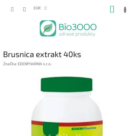
Prejsť
NÁKUP
na
EUR
obsah
KOŠÍK
Brusnica extrakt 40ks
Značka:
EDENPHARMA s.r.o.