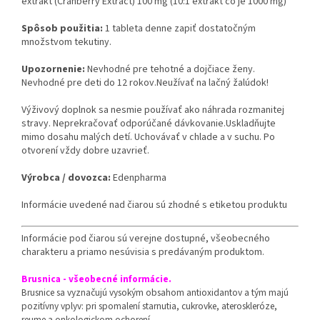
extrakt (Cranberry Extract) 100 mg (10:1 extrakt čo je 1000 mg)
Spôsob použitia:
1 tableta denne zapiť dostatočným
množstvom tekutiny.
Upozornenie:
Nevhodné pre tehotné a dojčiace ženy.
Nevhodné pre deti do 12 rokov.Neužívať na lačný žalúdok!
Výživový doplnok sa nesmie používať ako náhrada rozmanitej
stravy. Neprekračovať odporúčané dávkovanie.Uskladňujte
mimo dosahu malých detí. Uchovávať v chlade a v suchu. Po
otvorení vždy dobre uzavrieť.
Výrobca / dovozca:
Edenpharma
Informácie uvedené nad čiarou sú zhodné s etiketou produktu
Informácie pod čiarou sú verejne dostupné, všeobecného
charakteru a priamo nesúvisia s predávaným produktom.
Brusnica - všeobecné informácie.
Brusnice sa vyznačujú vysokým obsahom antioxidantov a tým majú
pozitívny vplyv: pri spomalení starnutia, cukrovke, ateroskleróze,
reume a onkologickom ochorení.