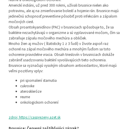
Americkí indiáni, už pred 300 rokmi, užívali brusnice nielen ako
potravinu, ale aj na zmierňovanie bolestí a hojenie rán. Brusnice majú
jedinečnú schopnosť preventívne pôsobiť proti infekciám a zápalom
močových ciest.
Obsah proantokyanidínov (PAC) v brusniciach spôsobuje to, že sa
baktérie nezachytávajú v organizme a sú vyplavované močom, čím sa
zabraňuje zápalu močového mechúra a obličiek.
Mnoho žien aj mužov ( štatisticky 1 z 3 ľudí) v živote aspoň raz
ochorel na zápal močového mechúra a mnohým ľuďom sa toto
ochorenie pravidelne vracia. Obsah trieslovín v brusniciach dokáže
zabrániť usadzovaniu baktérií vyvolávajúcich tieto ochorenia.
Brusnice sa vyznačujú vysokým obsahom antioxidantov, ktoré majú
veľmi pozitívny vplyv:
pri spomalení starnutia
cukrovke
ateroskleróze
reume
onkologickom ochorení
zdroj: https://casprezeny.azet.sk
Brusnice: Červený zoštíhľujúci zázrak?