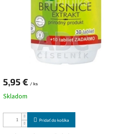
5,95 €
/ ks
Jednotková
Skladom
cena:
Pridať do košíka