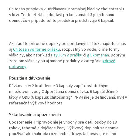
Chitosán prispieva k udržiavaniu normálnej hladiny cholesterolu
v krvi.
Tento efekt sa dostaví pri konzumácií 3 g chitosanu
denne, čo v prípade tohto produktu predstavuje 6 kapsúl.
Ak hľadáte prírodné doplnky bez prídavných látok, nájdete u nás
aj
Chitosan vo forme prášku
, rozpustný vo vode, či iné formy
vlákniny, ako napríklad
Psyllium v prášku
či
glukomanán
. Dobrým
zdrojom vlákniny sú aj mnohé produkty z kategórie
zdravé
potraviny
.
Použitie a dávkovanie
Dávkovanie:
2-krát denne 3 kapsuly zapiť dostatočným
množstvom vody
Odporúčaná denná dávka:
6 kapsúl
Účinné
látky v ODD (6 kapsúl):
chitosan 3g*. *RVH nie je definovaná. RVH =
referenčná výživová hodnota.
Skladovanie a upozornenia
Upozornenie:
Prípravok nie je vhodný pre deti, osoby do 18
rokov, tehotné a dojčiace ženy. Výživový doplnok sa nesmie
používať ako náhrada rozmanitej stravy. Uchovávajte mimo