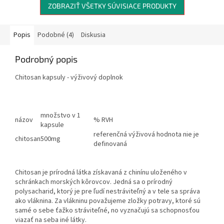
ZOBRAZIŤ VŠETKY SÚVISIACE PRODUKTY
Popis
Podobné (4)
Diskusia
Podrobný popis
Chitosan kapsuly - výživový doplnok
množstvo v 1
názov
% RVH
kapsule
referenčná výživová hodnota nie je
chitosan
500mg
definovaná
Chitosan je prírodná látka získavaná z chinínu uloženého v
schránkach morských kôrovcov. Jedná sa o prírodný
polysacharid, ktorý je pre ľudí nestráviteľný a v tele sa správa
ako
vláknina
. Za vlákninu považujeme zložky potravy, ktoré sú
samé o sebe ťažko stráviteľné, no vyznačujú sa
schopnosťou
viazať na seba iné látky
.