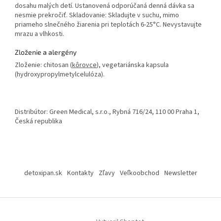
dosahu malých detí. Ustanovená odporúčaná denná dávka sa
nesmie prekročiť.
Skladovanie:
Skladujte v suchu, mimo
priameho slnečného žiarenia pri teplotách 6-25°C. Nevystavujte
mrazu a vlhkosti.
Zloženie a alergény
Zloženie:
chitosan (
kôrovce
), vegetariánska kapsula
(hydroxypropylmetylcelulóza).
Distribútor
: Green Medical, s.r.o., Rybná 716/24, 110 00 Praha 1,
Česká republika
Z
á
detoxipan.sk
Kontakty
Zľavy
Veľkoobchod
Newsletter
p
ä
t
i