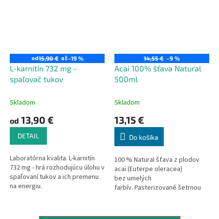
od
až
15,90 €
–19 %
14,55 €
–9 %
L-karnitín 732 mg -
Acai 100% šťava Natural
spaľovač tukov
500ml
Skladom
Skladom
13,90 €
13,15 €
od
DETAIL
Do košíka
Laboratórna kvalita. L-karnitín
100 % Natural šťava z plodov
732 mg - hrá rozhodujúcu úlohu v
acai (Euterpe oleracea)
spaľovaní tukov a ich premenu
bez umelých
na energiu.
farbív. Pasterizované šetrnou
pasterizáciou.