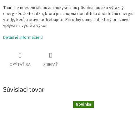
Taurín je neesenciálnou aminokyselinou pôsobiacou ako výrazný
energizér. Je to látka, ktorá je schopná dodať telu dodatočnú energiu
vtedy, keď ju práve potrebujete. Prírodný stimulant, ktorý priaznivo
vplýva na výdrž a výkon.
Detailné informácie
OPÝTAŤ SA
ZDIEĽAŤ
Súvisiaci tovar
Novinka