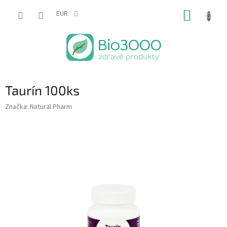
Prejsť
NÁKUP
na
EUR
obsah
KOŠÍK
Taurín 100ks
Značka:
Natural Pharm