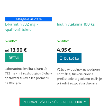
od
až
15,90 €
–19 %
L-karnitín 732 mg -
Inulín vláknina 100 ks
spaľovač tukov
Skladom
Skladom
13,90 €
4,95 €
od
DETAIL
Do košíka
Laboratórna kvalita. L-karnitín
Výživový doplnok na podporu
732 mg - hrá rozhodujúcu úlohu v
normálnej funkcie čriev a
spaľovaní tukov a ich premenu
prečistenie organizmu. Inulín je
na energiu.
prírodná rozpustná vláknina
získaná z koreňa čakanky, ktorá
pomáha zlepšiť trávenie a
podporuje zdravú črevnú
mikroflóru. Má jemne sladkú
ZOBRAZIŤ VŠETKY SÚVISIACE PRODUKTY
chuť a môže byť použitý ako