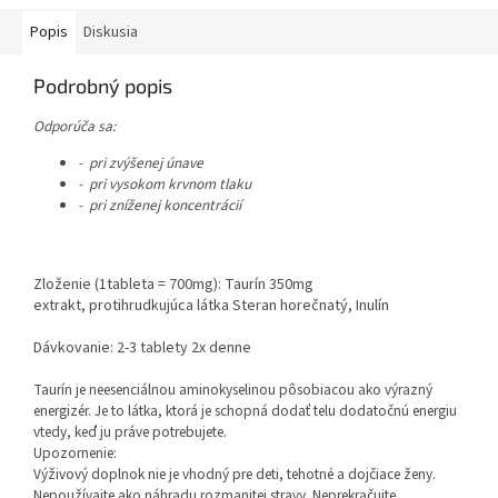
prísada do stravy.
Popis
Diskusia
Podrobný popis
Odporúča sa:
- pri zvýšenej únave
- pri vysokom krvnom tlaku
- pri zníženej koncentrácií
Zloženie (1tableta = 700mg): Taurín 350mg
extrakt, protihrudkujúca látka Steran horečnatý, Inulín
Dávkovanie: 2-3 tablety 2x denne
Taurín je neesenciálnou aminokyselinou pôsobiacou ako výrazný
energizér. Je to látka, ktorá je schopná dodať telu dodatočnú energiu
vtedy, keď ju práve potrebujete.
Upozornenie:
Výživový doplnok nie je vhodný pre deti, tehotné a dojčiace ženy.
Nepoužívajte ako náhradu rozmanitej stravy. Neprekračujte