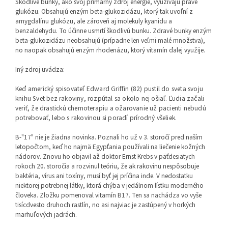
Škodlivé bunky, ako svoj primárny zdroj energie, využívajú práve
glukózu. Obsahujú enzým beta-glukozidázu, ktorý tak uvoľní z
amygdalínu glukózu, ale zároveň aj molekuly kyanidu a
benzaldehydu. To účinne usmrtí škodlivú bunku. Zdravé bunky enzým
beta-glukozidázu neobsahujú (prípadne len veľmi malé množstva),
no naopak obsahujú enzým rhodenázu, ktorý vitamín ďalej využije.
Iný zdroj uvádza:
Keď americký spisovateľ Edward Griffin (82) pustil do sveta svoju
knihu Svet bez rakoviny, rozpútal sa okolo nej ošiaľ. Ľudia začali
veriť, že drastickú chemoterapiu a ožarovanie už pacienti nebudú
potrebovať, lebo s rakovinou si poradí prírodný všeliek.
B-"17" nie je žiadna novinka. Poznali ho už v 3. storočí pred naším
letopočtom, keď ho najmä Egypťania používali na liečenie kožných
nádorov. Znovu ho objavil až doktor Ernst Krebs v päťdesiatych
rokoch 20. storočia a rozvinul teóriu, že ak rakovinu nespôsobuje
baktéria, vírus ani toxíny, musí byť jej príčina inde. V nedostatku
niektorej potrebnej látky, ktorá chýba v jedálnom lístku moderného
človeka. Zložku pomenoval vitamín B17. Ten sa nachádza vo vyše
tisícdvesto druhoch rastlín, no asi najviac je zastúpený v horkých
marhuľových jadrách.