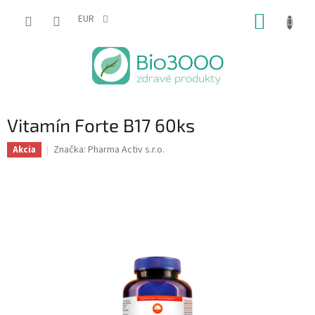
Prejsť
NÁKUP
na
EUR
obsah
KOŠÍK
Vitamín Forte B17 60ks
Značka:
Pharma Activ s.r.o.
Akcia