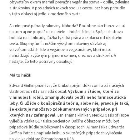
obyvateľov okrem marhúľ prevažne vegánska strava – obilie, zelenina
a strukoviny. V posledných rokoch spolu s cestou cez hory pribudlo
v tejto oblasti aj jedlo z moderného sveta.
A s ním prvé prípady rakoviny. Náhoda? Podobne ako Hunzovia sú
na tom aj iné populácie na svete – Indiáni či Inuiti. Spája ich strava
bohatá na nitrilosidy, ťažká fyzická práca a izolácia od okolitého
sveta. Skupiny ľudí s nižším výskytom rakoviny sú však aj
vo veľkomestách. Ide o vegánov a vegetariánov, ktorí mäso
nahrádzajú zvýšeným príjmom semien, orechov a strukovín. A
hádajte, čo tieto potraviny obsahujú.
Má to háčik
Edward Griffin priznáva, že k rukolapným dôkazom o zázračných
vlastnostiach B17 sa nedá dostať.
Výskum a štúdie, ktoré sa
v minulosti robili, zmanipulovala podľa neho farmaceutická
loby. Či už ide o konšpiračnú teóriu, alebo nie, pravda je taká,
že existuje množstvo zdokumentovaných prípadov, pri
ktorých B17 zafungoval.
Len známa klinika v Mexiku Oasis of Hope
vyliečila vďaka B17 tisíce pacientov. Ďalším dôkazom môžu byť
prípadové štúdie publikované v časopisoch. Aj manželka Edwarda
Griffina Patricia napísala knihu o skutočných prípadoch vyliečenia
na klinike doktora Richardsona v USA.