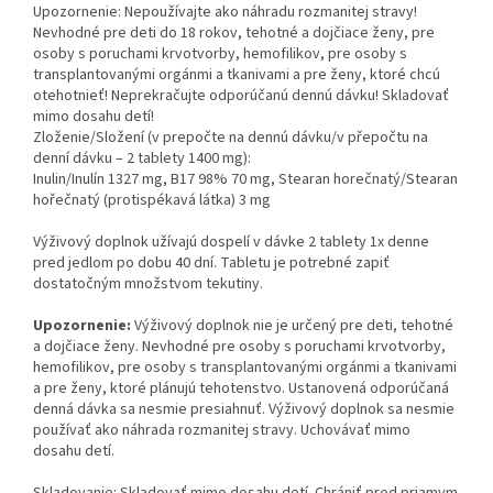
Upozornenie: Nepoužívajte ako náhradu rozmanitej stravy!
Nevhodné pre deti do 18 rokov, tehotné a dojčiace ženy, pre
osoby s poruchami krvotvorby, hemofilikov, pre osoby s
transplantovanými orgánmi a tkanivami a pre ženy, ktoré chcú
otehotnieť! Neprekračujte odporúčanú dennú dávku! Skladovať
mimo dosahu detí!
Zloženie/Složení (v prepočte na dennú dávku/v přepočtu na
denní dávku – 2 tablety 1400 mg):
Inulin/Inulín 1327 mg, B17 98% 70 mg, Stearan horečnatý/Stearan
hořečnatý (protispékavá látka) 3 mg
Výživový doplnok užívajú dospelí v dávke 2 tablety 1x denne
pred jedlom po dobu 40 dní. Tabletu je potrebné zapiť
dostatočným množstvom tekutiny.
Upozornenie:
Výživový doplnok nie je určený pre deti, tehotné
a dojčiace ženy. Nevhodné pre osoby s poruchami krvotvorby,
hemofilikov, pre osoby s transplantovanými orgánmi a tkanivami
a pre ženy, ktoré plánujú tehotenstvo. Ustanovená odporúčaná
denná dávka sa nesmie presiahnuť. Výživový doplnok sa nesmie
používať ako náhrada rozmanitej stravy. Uchovávať mimo
dosahu detí.