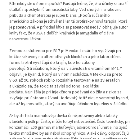
Ešte nikdy ste o ňom nepočuli? Existujú teórie, že jeho účinky sa snaží
ututlať a spochybniť farmaceutická loby. Veď chorých na rakovinu
pribúda a chemoterapia je super biznis. „Podľa súčasného
amerického zákona je schválená len tá protirakovinová terapia, ktorá
je patentovaná. A prírodná látka sa patentovať nedá,“ obhajuje autor
knihy fakt, že v USA a ďalších krajinách je amygdalín oficiálne
neoverenou látkou.
Zemou zasľúbenou pre B17 je Mexiko. Lekári ho využívajú pri
liečbe rakoviny na alternatívnych klinikách a jeho laboratórnu
formu laetril vyvážajú do krajín, kde ho zákony
povoľujú.
Strašiakom, ktorý sa v súvislosti s vitamínom B-"17"
objavil, je kyanid, ktorý sa v ňom nachádza. V Mexiku sa preto
v 60. až 90. rokoch robilo rozsiahle testovanie na zvieratách
a ukázalo sa, že toxicita závisí od toho, ako látku
podáte. Najnižšia je pri injekčnom podávaní do žily a riziko sa
zvyšuje pri ústnom užívaní. Jedovatý totiž nie je samotný kyanid,
ale až kyanovodík, ktorý sa uvoľňuje účinkom kyseliny v žalúdku.
Ak by ste teda marhuľové jadierka či iné potraviny alebo tablety
s laetrilom jedli pričasto, môže to byť nebezpečné. Čisto teoreticky, pri
konzumácii 200 gramov marhuľových jadierok hrozí úmrtie, no zjesť
takéto množstvo by asi nebol schopný nikto. A aké dávky odporúčajú