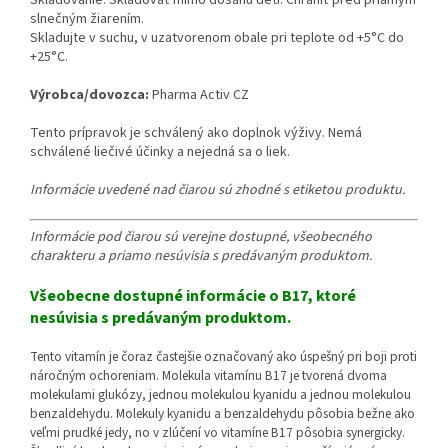
Skladovanie: Skladovať mimo dosahu detí. Chrániť pred priamym
slnečným žiarením.
Skladujte v suchu, v uzatvorenom obale pri teplote od +5°C do
+25°C.
Výrobca/dovozca:
Pharma Activ CZ
Tento prípravok je schválený ako doplnok výživy. Nemá
schválené liečivé účinky a nejedná sa o liek.
Informácie uvedené nad čiarou sú zhodné s etiketou produktu.
Informácie pod čiarou sú verejne dostupné, všeobecného
charakteru a priamo nesúvisia s predávaným produktom.
Všeobecne dostupné informácie o B17, ktoré
nesúvisia s predávaným produktom.
Tento vitamín je čoraz častejšie označovaný ako úspešný pri boji proti
náročným ochoreniam. Molekula vitamínu B17 je tvorená dvoma
molekulami glukózy, jednou molekulou kyanidu a jednou molekulou
benzaldehydu. Molekuly kyanidu a benzaldehydu pôsobia bežne ako
veľmi prudké jedy, no v zlúčení vo vitamíne B17 pôsobia synergicky.