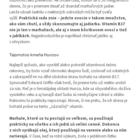
odborníci ako prevenciu? Ak chcete čísla, hovorí sa o 50 miligramoch
denne, čo je v priemere desať až dvanásť marhuľových jadier.
Lenže obsah laetrilu v niektorých odrodách môže byť oveľa
vyšší.
Praktická rada znie – jedzte ovocie v takom množstve,
ako vám chutí, a vždy skonzumujte aj jadierka. Vitamín B17
nie je len v marhuliach, ale aj v inom kôstkovom ovocí a tiež
v jablkách.
Najjednoduchšie je napríklad chrúmať jablko aj
s ohryzkom.
Tajomstvo kmeňa Hunzov
Najlepší spôsob, ako vyvrátiť alebo potvrdiť vitamínovú teóriu
rakoviny, by bolo vziať obrovskú skupinu ľudí, izolovať od ostatných
a zabezpečiť im na dlhé obdobie stravu bohatú na vitamín B17.
Spisovateľ Edward Griffin však tvrdí, že presne toto už niekto urobil
za nás. Reč je o himalájskej oblasti Hunza, kde sa obyvateľstvo dožíva
vysokého veku a aj tunajší starí ľudia sú neobyčajne zdraví a vitálni.
Rakovinu tu prakticky nepoznajú. Ktovie, či nie preto, že ich strava je
bohatá práve na tento „zázračný“ vitamín.
Marhule, ktoré sa tu pestujú vo veľkom, sa používajú
prakticky na všetko a ich jadrá sú veľmi cenné. Dokonca
z nich vyrábajú olej, ktorý používajú na varenie alebo sa ním
natierajú.
V čase, keď sa robil výskum, bola v jedálnom lístku