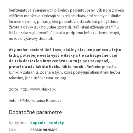
Šesťdesiatdva zverejnených príbehov pacientov je len výberom z oveľa
väčšieho množstva. Opierajú sa o reálne lekárske záznamy na klinike.
Sú medzi nimi aj prípady, keď pacientovi ostávalo len pár týždňov
života a dávky B17 ho úplne uzdravili. Naši lekári užívanie vitamínu
B17 nezakazujú, povoľujú ho ako podpornú liečbu k chemoterapii,
no ide o výživový doplnok.
Aby mohol pacient liečiť svoj akútny stav len pomocou tejto
látky, potrebuje oveľa vyššie dávky a tie sa bezpečne dajú
do tela dostať len intravenózne. A tu je pes zakopaný,
pretože u nás takúto liečbu nikto nerobí.
Riešením je nájsť si
kliniku v zahraničí. Zoznam tých, ktoré poskytujú alternatívnu liečbu
rakoviny, je na stránke cancure. org.
zdroj : http://www.pluska.sk
Autor: EMMA/ Katarína Rosinová
Dodatočné parametre
Kategória
:
kapsule - tablety
EAN
:
8586019020489