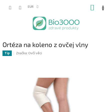
Prejsť
NÁKUP
na
EUR
obsah
KOŠÍK
Ortéza na koleno z ovčej vlny
Značka:
Ovčí věci
Tip