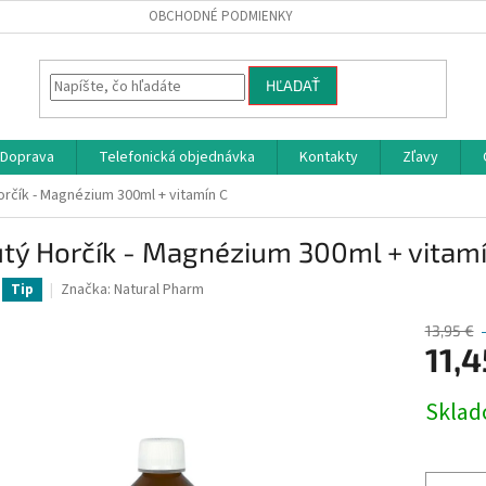
OBCHODNÉ PODMIENKY
HĽADAŤ
Doprava
Telefonická objednávka
Kontakty
Zľavy
rčík - Magnézium 300ml + vitamín C
tý Horčík - Magnézium 300ml + vitamí
Značka:
Natural Pharm
Tip
13,95 €
11,
Jednotk
Skla
cena: