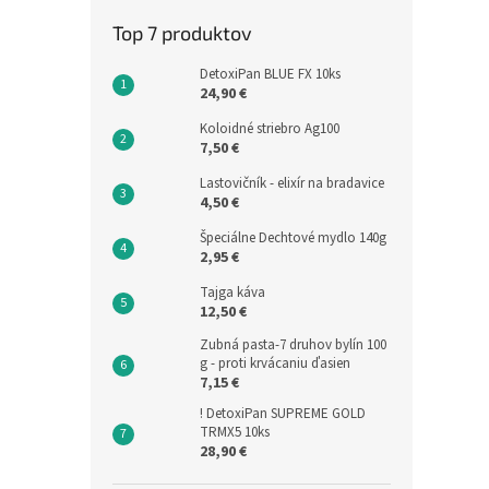
Top 7 produktov
DetoxiPan BLUE FX 10ks
24,90 €
Koloidné striebro Ag100
7,50 €
Lastovičník - elixír na bradavice
4,50 €
Špeciálne Dechtové mydlo 140g
2,95 €
Tajga káva
12,50 €
Zubná pasta-7 druhov bylín 100
g - proti krvácaniu ďasien
7,15 €
! DetoxiPan SUPREME GOLD
TRMX5 10ks
28,90 €