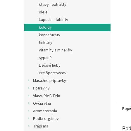
šťavy - extrakty
oleje
kapsule - tablety
koloidy
koncentráty
tinktúry
vitamíny a minerály
sypané
Liečivé huby
Pre športovcov
Masážne prípravky
Potraviny
Vlasy•Pleť•Telo
Ovčia vlna
Popi
Aromaterapia
Podľa orgánov
Trápi ma
Pod