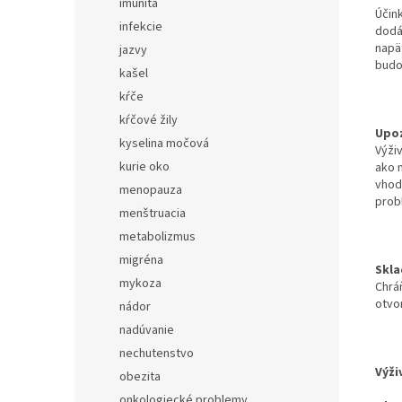
imunita
Účin
infekcie
dodá
napät
jazvy
budov
kašel
kŕče
kŕčové žily
Upoz
kyselina močová
Výži
kurie oko
ako 
vhodn
menopauza
prob
menštruacia
metabolizmus
migréna
Skla
mykoza
Chrá
otvo
nádor
nadúvanie
nechutenstvo
Výži
obezita
onkologiecké problemy