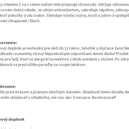
ky vitamínu C sa v celom našom tele prejavujú rôznorodo. Udržuje výkonno
va nám dobrú náladu. Je silným antioxidantom, zabraňuje zápalom, zabezp
osť pokožky a silu svalov. Stimuluje tvorbu väziva, kostí a zubov a spolupô
aní chrupaviek i šliach.
ornenie:
vový doplnok je nevhodný pre deti do 12 rokov, tehotné a dojčiace ženy! N
náhradu rozmanitej stravy! Neprekračujte odporúčanú dennú dávku! Produkt
ý pre ľudí, ktorí sú alergickí na niektorú z látok uvedenú v zložení. Pri zdr
lémoch sa pred užitím poraďte so svojim lekárom.
dovanie:
ňte pred mrazom a priamym slnečným žiarením. Skladovať mimo dosahu det
rením skladovať v chladničke, nie viac ako 2 mesiace. Nezmrazovať!
vový doplnok