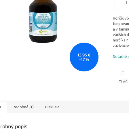
Horčík vo
fungovani
a vitamín
väčších d
horčíka n
zažívacie
13,95 €
Detailné 
–17 %
TLAČ
s
Podobné (1)
Diskusia
robný popis