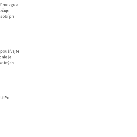
sť mozgu a
ečuje
sobí pri
epoužívajte
 nie je
avotných
í! Po