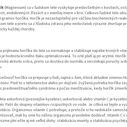
ík
(Magnesium) sa v ľudskom tele vyskytuje predovšetkým v kostiach, osta
och, endokrinných žľazách a v menšej miere v krvi. Celkovo ľudské telo obs
0 gramov horčíka. Horčík je nezastupiteľný pre väčšinu biochemických reakc
kom tele a preto sa z hľadiska zdravia jeho nedostatok výrazne zhoršuje p
ticky každej choroby.
 prijímaniu horčíka do tela sa normalizuje a stabilizuje napätie krvných sti
je hodnota krvného tlaku optimalizovaná. To isté platí aj pri arytmii. Horčík
trickú aktivitu srdca, preto sa dostáva do normálu a nevznikajú poruchy sr
u.
pešnosť horčíka sa prejavuje u ľudí, najmä u žien, ktoré aktuálne zmenou hl
ónov. Platí to v tehotenstve alebo pri dojčení. Zvýšená potreba horčíka sa 
s predmenštruačného syndrómu a počas menštruácie, kedy horčík zmierňu
lina askorbová (presnejšie kyselina L-askorbová) alebo vitamín C je kyselin
ín. Patrí do skupiny vitamínov rozpustných vo vode. Je citlivá na teplo a vys
xidáciu. Organizmus vitamín C potrebuje, a pretože si ho nedokáže samost
etizovať, mali by sme ho nášmu organizmu pravidelne dodávať. Vitamín C v
izme plní ešte aj iné veľké úlohy: stabilizáciu imunity a stabilizáciu psychiky