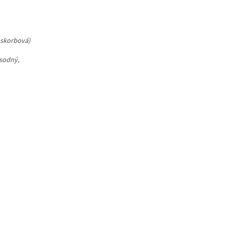
askorbová)
 sodný,