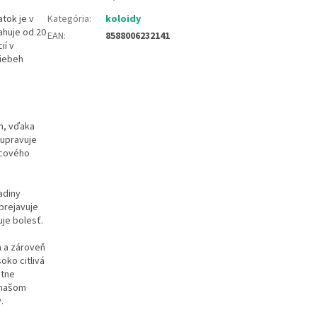
tok je v
Kategória
:
koloidy
ahuje od 20
EAN
:
8588006232141
ií v
riebeh
en, vďaka
 upravuje
dcového
adiny
prejavuje
je bolesť.
a a zároveň
oko citlivá
atne
 našom
.