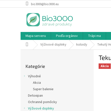
Prejsť
bio3000@bio3000.eu
na
obsah
Mapa serveru
Podľa orgánov
Trápi ma
Domov
Výživové doplnky
koloidy
Tekutý Ho
B
Teku
o
Preskočiť
č
Kategórie
kategórie
Akcia
n
ý
Výhodné
p
Akcia
a
Super balenie
n
e
Detoxipan
l
Ochranné pomôcky
Výživové doplnky