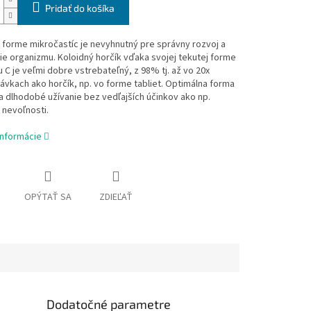
Pridať do košíka
 forme mikročastíc je nevyhnutný pre správny rozvoj a
e organizmu. Koloidný horčík vďaka svojej tekutej forme
u C je veľmi dobre vstrebateľný, z 98% tj. až vo 20x
ávkach ako horčík, np. vo forme tabliet. Optimálna forma
a dlhodobé užívanie bez vedľajších účinkov ako np.
 nevoľnosti.
informácie
OPÝTAŤ SA
ZDIEĽAŤ
Dodatočné parametre