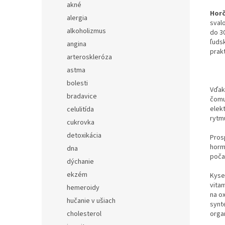
akné
Horč
alergia
sval
alkoholizmus
do 3
ľuds
angina
prak
arteroskleróza
astma
bolesti
Vďaka
bradavice
čomu 
elek
celulitída
rytm
cukrovka
detoxikácia
Pros
horm
dna
poča
dýchanie
ekzém
Kyse
vitam
hemeroidy
na o
hučanie v ušiach
synt
cholesterol
organ