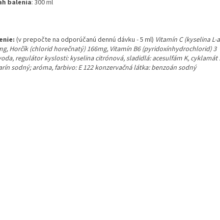
h balenia
: 300 ml
enie:
(v prepočte na odporúčanú dennú dávku - 5 ml)
Vitamín C (kyselina L-
mg, Horčík (chlorid horečnatý) 166mg, Vitamín B6 (pyridoxínhydrochlorid) 3
oda, regulátor kyslosti: kyselina citrónová, sladidlá: acesulfám K, cyklamát
arín sodný; aróma, farbivo: E 122 konzervačná látka: benzoán sodný