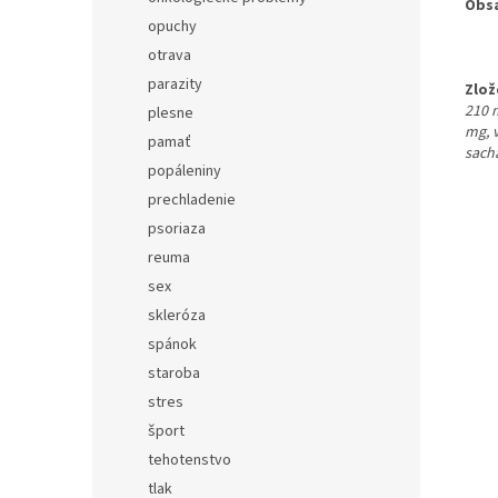
Obsa
opuchy
otrava
parazity
Zlož
210 
plesne
mg, v
pamať
sach
popáleniny
prechladenie
psoriaza
reuma
sex
skleróza
spánok
staroba
stres
šport
tehotenstvo
tlak