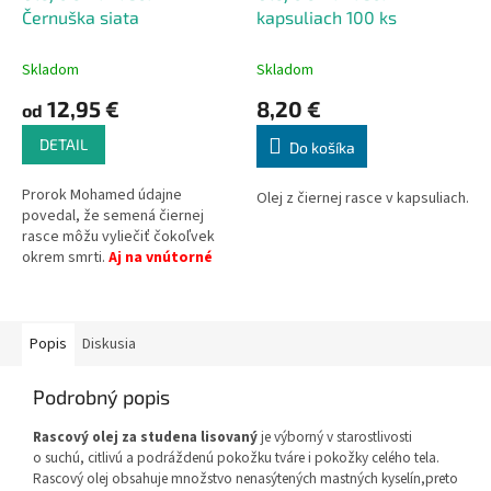
Černuška siata
kapsuliach 100 ks
Skladom
Skladom
12,95 €
8,20 €
od
DETAIL
Do košíka
Prorok Mohamed údajne
Olej z čiernej rasce v kapsuliach.
povedal, že semená čiernej
rasce môžu vyliečiť čokoľvek
okrem smrti.
Aj na vnútorné
použitie.
Popis
Diskusia
Podrobný popis
Rascový olej za studena lisovaný
je výborný v starostlivosti
o suchú, citlivú a podráždenú pokožku tváre i pokožky celého tela.
Rascový olej obsahuje množstvo nenasýtených mastných kyselín,preto