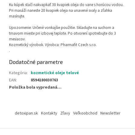
Ku kúpeli stačí nakvapkať 30 kvapiek oleja do vane s horúcou vodou.
Pri masáži naneste 20 kvapiek oleja na unavené svaly a zľahka
masírujte.
Upozornenie: Určené vonkajšie použitie. Skladujte na suchom a
tmavom mieste pri izbovej teplote. Po otvorení spotrebujte do 3
mesiacov.
Kozmetický výrobok. Výrobca: Pharmafit Czech s.r.o.
.
Dodatočné parametre
Kategória
:
kozmetické oleje telové
EAN
:
8594180030763
Položka bola vypredaná…
Z
á
detoxipan.sk
Kontakty
Zľavy
Veľkoobchod
Newsletter
p
ä
t