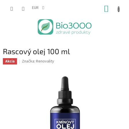
Prejsť
NÁKUP
na
EUR
obsah
KOŠÍK
Rascový olej 100 ml
Značka:
Renovality
Akcia