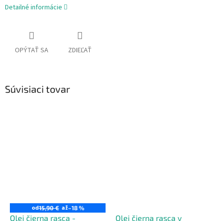
Detailné informácie
OPÝTAŤ SA
ZDIEĽAŤ
Súvisiaci tovar
od
až
15,90 €
–18 %
Olej čierna rasca -
Olej čierna rasca v