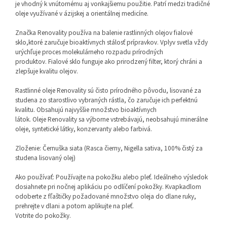
je vhodný k vnútornému aj vonkajšiemu použitie. Patrí medzi tradičné
oleje využívané v ázijskej a orientálnej medicíne.
Značka Renovality používa na balenie rastlinných olejov fialové
sklo,ktoré zaručuje bioaktívnych stálosť prípravkov. Vplyv svetla vždy
urýchľuje proces molekulárneho rozpadu prírodných
produktov. Fialové sklo funguje ako prirodzený filter, ktorý chráni a
zlepšuje kvalitu olejov.
Rastlinné oleje Renovality sú čisto prírodného pôvodu, lisované za
studena zo starostlivo vybraných rástla, čo zaručuje ich perfektnú
kvalitu. Obsahujú najvyššie množstvo bioaktívnych
látok. Oleje Renovality sa výborne vstrebávajú, neobsahujú minerálne
oleje, syntetické látky, konzervanty alebo farbivá.
Zloženie: Černuška siata (Rasca čierny, Nigella sativa, 100% čistý za
studena lisovaný olej)
Ako používať: Používajte na pokožku alebo pleť. Ideálneho výsledok
dosiahnete pri nočnej aplikáciu po odlíčení pokožky. Kvapkadlom
odoberte z fľaštičky požadované množstvo oleja do dlane ruky,
prehrejte v dlani a potom aplikujte na pleť.
Votrite do pokožky.