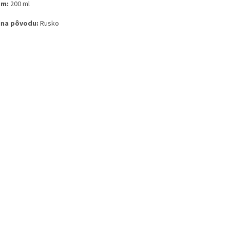
em:
200 ml
ina pôvodu:
Rusko