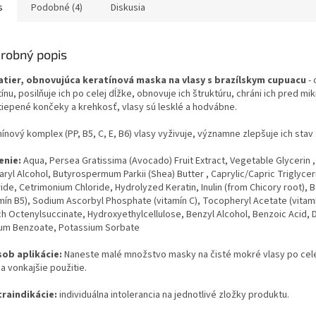
a, ekzému, lupienky.
s
Podobné (4)
Diskusia
yť použitý ako sprchový
šampón.
robný popis
atier, obnovujúca keratínová maska na vlasy s brazílskym cupuacu
-
ínu, posilňuje ich po celej dĺžke, obnovuje ich štruktúru, chráni ich pred 
tiepené končeky a krehkosť, vlasy sú lesklé a hodvábne.
ínový komplex (PP, B5, C, E, B6) vlasy vyživuje, významne zlepšuje ich stav 
enie:
Aqua, Persea Gratissima (Avocado) Fruit Extract, Vegetable Glycerin
aryl Alcohol, Butyrospermum Parkii (Shea) Butter , Caprylic/Capric Triglyc
ide, Сetrimonium Chloride, Hydrolyzed Keratin, Inulin (from Chicory root), 
mín В5), Sodium Ascorbyl Phosphate (vitamín С), Tocopheryl Acetate (vitamín
h Octenylsuccinate, Hydroxyethylcellulose, Benzyl Alcohol, Benzoic Acid, De
um Benzoate, Potassium Sorbate
ob aplikácie:
Naneste malé množstvo masky na čisté mokré vlasy po celej
a vonkajšie použitie.
raindikácie:
individuálna intolerancia na jednotlivé zložky produktu.