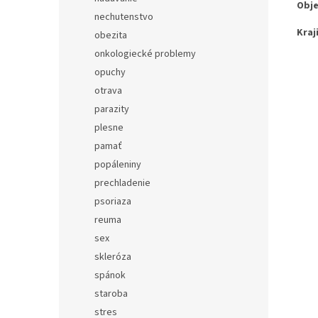
Obj
nechutenstvo
Kraj
obezita
onkologiecké problemy
opuchy
otrava
parazity
plesne
pamať
popáleniny
prechladenie
psoriaza
reuma
sex
skleróza
spánok
staroba
stres