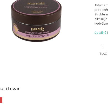
Aktívna m
prírodném
štruktúru
eliminuje
hodvábne
Detailné 
TLAČ
iaci tovar
a