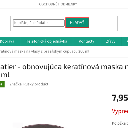
OBCHODNÉ PODMIENKY
HĽADAŤ
Doprava
Telefonická objednávka
Kontakty
Zľavy
eratínová maska na vlasy s brazílskym cupuacu 200 ml
atier - obnovujúca keratínová maska 
 ml
Značka:
Ruský produkt
ka
7,9
Jednotk
Vypre
cena:
Položka 