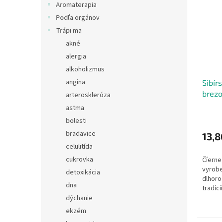
Aromaterapia
Podľa orgánov
Trápi ma
akné
alergia
alkoholizmus
angina
Sibír
brez
arteroskleróza
ml.
astma
bolesti
bradavice
13,8
celulitída
cukrovka
Číerne
vyrobe
detoxikácia
dlhoro
dna
tradíci
Neobsa
dýchanie
vonné 
ekzém
pre ľu