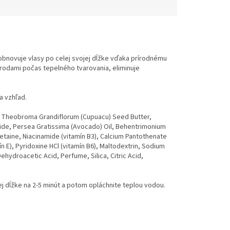
 obnovuje vlasy po celej svojej dĺžke vďaka prírodnému
mikrodami počas tepelného tvarovania, eliminuje
a vzhľad.
 , Theobroma Grandiflorum (Cupuacu) Seed Butter,
eride, Persea Gratissima (Avocado) Oil, Behentrimonium
Betaine, Niacinamide (vitamín В3), Calcium Pantothenate
 Е), Pyridoxine HCl (vitamín В6), Maltodextrin, Sodium
hydroacetic Acid, Perfume, Silica, Citric Acid,
 dĺžke na 2-5 minút a potom opláchnite teplou vodou.