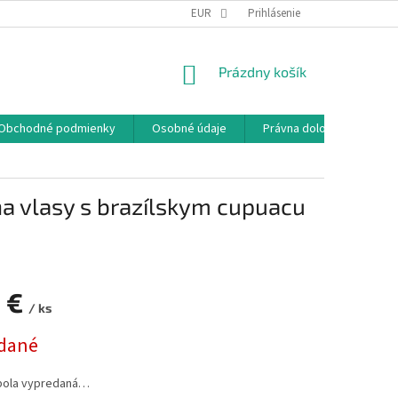
EUR
Prihlásenie
NÁKUPNÝ
Prázdny košík
KOŠÍK
Obchodné podmienky
Osobné údaje
Právna doložka
na vlasy s brazílskym cupuacu
5 €
/ ks
ová
dané
bola vypredaná…