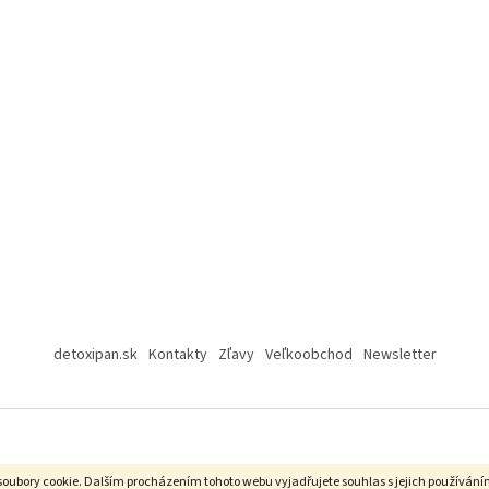
detoxipan.sk
Kontakty
Zľavy
Veľkoobchod
Newsletter
soubory cookie.
Dalším procházením tohoto webu vyjadřujete souhlas s jejich používání