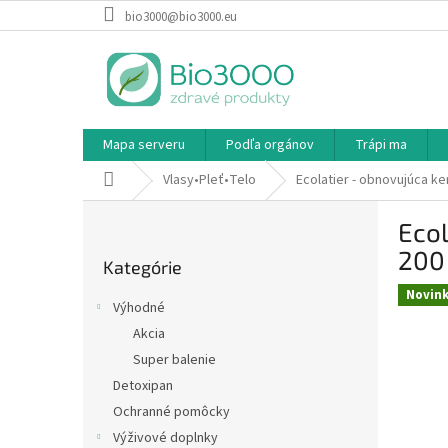
Prejsť
bio3000@bio3000.eu
na
obsah
Mapa serveru
Podľa orgánov
Trápi ma
Domov
Vlasy•Pleť•Telo
Ecolatier - obnovujúca k
B
Ecol
o
Preskočiť
č
200
Kategórie
kategórie
n
Novin
ý
Výhodné
p
Akcia
a
Super balenie
n
e
Detoxipan
l
Ochranné pomôcky
Výživové doplnky