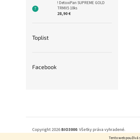
! DetoxiPan SUPREME GOLD
TRMX5 10ks
28,90 €
Toplist
Facebook
Z
á
p
ä
t
i
Copyright 2026
BIO3000
. Všetky práva vyhradené.
e
Tento web používá 