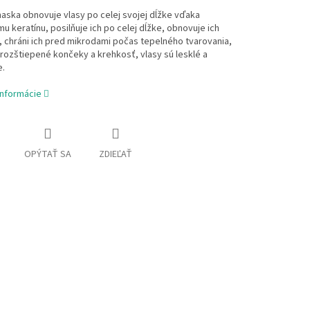
aska obnovuje vlasy po celej svojej dĺžke vďaka
u keratínu, posilňuje ich po celej dĺžke, obnovuje ich
, chráni ich pred mikrodami počas tepelného tvarovania,
 rozštiepené končeky a krehkosť, vlasy sú lesklé a
.
informácie
OPÝTAŤ SA
ZDIEĽAŤ