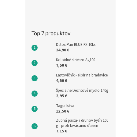
Top 7 produktov
DetoxiPan BLUE FX 10ks
24,90 €
Koloidné striebro Ag100
7,50 €
Lastovičník - elixír na bradavice
4,50 €
Špeciálne Dechtové mydlo 140g
2,95 €
Tajga káva
12,50 €
Zubná pasta-7 druhov bylín 100
g - proti krvácaniu ďasien
7,15 €