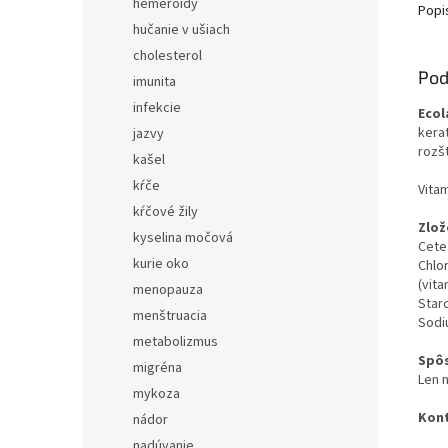
hemeroidy
sebore
Popi
Môže b
hučanie v ušiach
gél a 
cholesterol
Pod
imunita
infekcie
Ecol
kerat
jazvy
rozš
kašel
kŕče
Vitam
kŕčové žily
Zlož
kyselina močová
Cete
kurie oko
Chlor
(vita
menopauza
Starc
menštruacia
Sodi
metabolizmus
Spôs
migréna
Len n
mykoza
Kont
nádor
nadúvanie