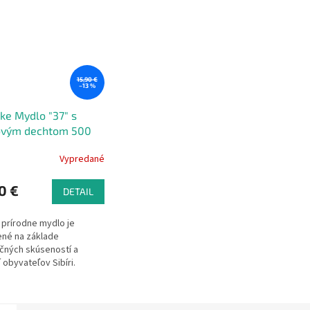
15,90 €
–13 %
ske Mydlo "37" s
ovým dechtom 500
Vypredané
0 €
DETAIL
 prírodne mydlo je
né na základe
čných skúseností a
í obyvateľov Sibíri.
huje umelé farbivá ani
prísady. Odporúča sa
dí s kožnými problémami: