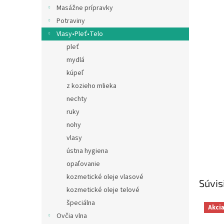
Masážne prípravky
Potraviny
Vlasy•Pleť•Telo
pleť
mydlá
kúpeľ
z kozieho mlieka
nechty
ruky
nohy
vlasy
ústna hygiena
opaľovanie
kozmetické oleje vlasové
Súvis
kozmetické oleje telové
špeciálna
Akci
Ovčia vlna