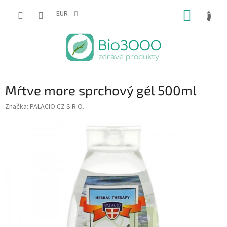
Prejsť
NÁKUP
na
EUR
obsah
KOŠÍK
Mŕtve more sprchový gél 500ml
Značka:
PALACIO CZ S.R.O.