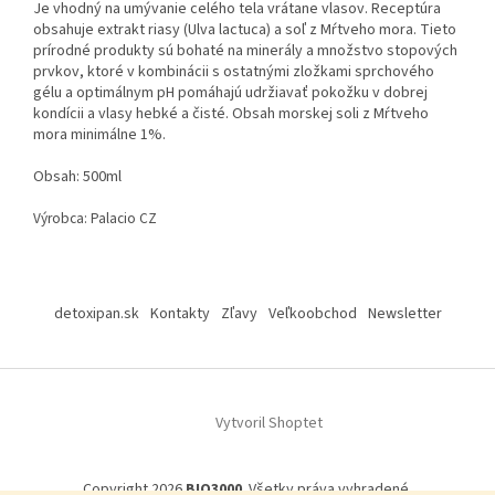
Je vhodný na umývanie celého tela vrátane vlasov. Receptúra
obsahuje extrakt riasy (Ulva lactuca) a soľ z Mŕtveho mora. Tieto
prírodné produkty sú bohaté na minerály a množstvo stopových
prvkov, ktoré v kombinácii s ostatnými zložkami sprchového
gélu a optimálnym pH pomáhajú udržiavať pokožku v dobrej
kondícii a vlasy hebké a čisté. Obsah morskej soli z Mŕtveho
mora minimálne 1%.
Obsah:
500ml
Výrobca: Palacio CZ
Z
á
detoxipan.sk
Kontakty
Zľavy
Veľkoobchod
Newsletter
p
ä
t
i
Vytvoril Shoptet
e
Copyright 2026
BIO3000
. Všetky práva vyhradené.