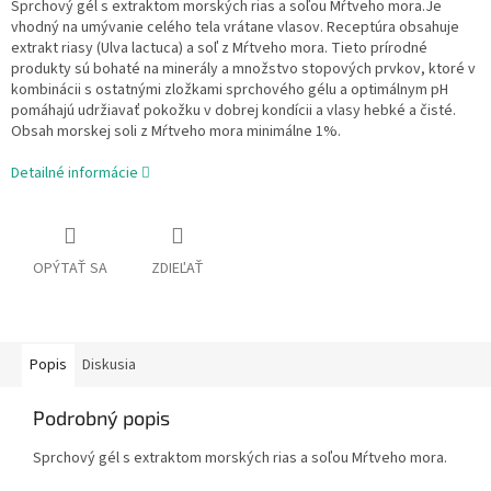
Sprchový gél s extraktom morských rias a soľou Mŕtveho mora.Je
vhodný na umývanie celého tela vrátane vlasov. Receptúra obsahuje
extrakt riasy (Ulva lactuca) a soľ z Mŕtveho mora. Tieto prírodné
produkty sú bohaté na minerály a množstvo stopových prvkov, ktoré v
kombinácii s ostatnými zložkami sprchového gélu a optimálnym pH
pomáhajú udržiavať pokožku v dobrej kondícii a vlasy hebké a čisté.
Obsah morskej soli z Mŕtveho mora minimálne 1%.
Detailné informácie
OPÝTAŤ SA
ZDIEĽAŤ
Popis
Diskusia
Podrobný popis
Sprchový gél s extraktom morských rias a soľou Mŕtveho mora.