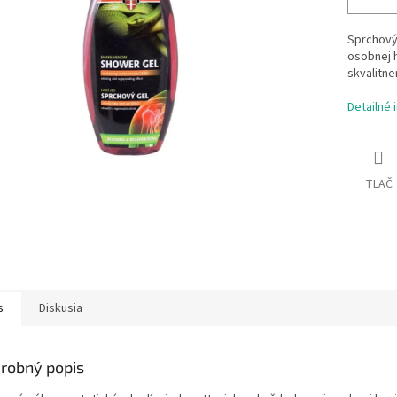
Sprchový
osobnej h
skvalitne
Detailné 
TLAČ
s
Diskusia
robný popis