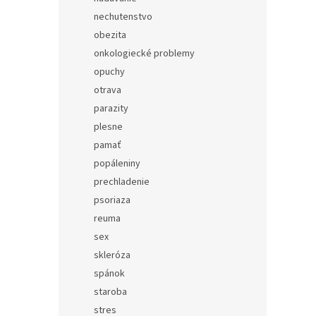
nechutenstvo
obezita
onkologiecké problemy
opuchy
otrava
parazity
plesne
pamať
popáleniny
prechladenie
psoriaza
reuma
sex
skleróza
spánok
staroba
stres