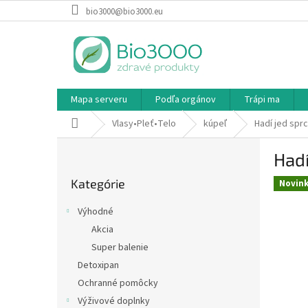
Prejsť
bio3000@bio3000.eu
na
obsah
Mapa serveru
Podľa orgánov
Trápi ma
Domov
Vlasy•Pleť•Telo
kúpeľ
Hadí jed spr
B
Hadí
o
Preskočiť
č
Kategórie
kategórie
Novin
n
ý
Výhodné
p
Akcia
a
Super balenie
n
e
Detoxipan
l
Ochranné pomôcky
Výživové doplnky