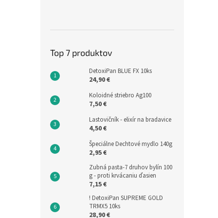
Top 7 produktov
DetoxiPan BLUE FX 10ks
24,90 €
Koloidné striebro Ag100
7,50 €
Lastovičník - elixír na bradavice
4,50 €
Špeciálne Dechtové mydlo 140g
2,95 €
Zubná pasta-7 druhov bylín 100
g - proti krvácaniu ďasien
7,15 €
! DetoxiPan SUPREME GOLD
TRMX5 10ks
28,90 €