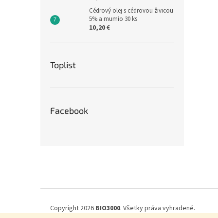
Cédrový olej s cédrovou živicou
5% a mumio 30 ks
10,20 €
Toplist
Facebook
Z
á
p
ä
t
i
Copyright 2026
BIO3000
. Všetky práva vyhradené.
e