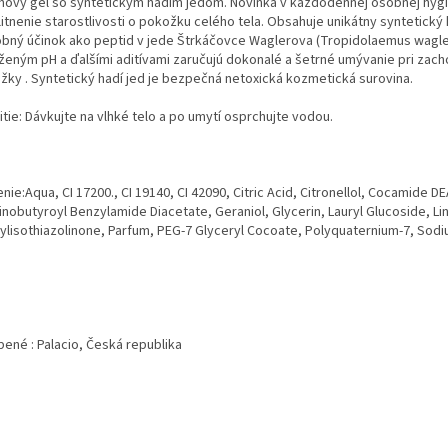
hový gél so syntetickým hadím jedom. Novinka v každodennej osobnej hygi
itnenie starostlivosti o pokožku celého tela. Obsahuje unikátny syntetický 
bný účinok ako peptid v jede Štrkáčovce Waglerova (Tropidolaemus wagler
ženým pH a ďalšími aditívami zaručujú dokonalé a šetrné umývanie pri zach
žky . Syntetický hadí jed je bezpečná netoxická kozmetická surovina.
tie: Dávkujte na vlhké telo a po umytí osprchujte vodou.
nie:Aqua, CI 17200., CI 19140, CI 42090, Citric Acid, Citronellol, Cocamide
nobutyroyl Benzylamide Diacetate, Geraniol, Glycerin, Lauryl Glucoside, Li
ylisothiazolinone, Parfum, PEG-7 Glyceryl Cocoate, Polyquaternium-7, Sodi
bené : Palacio, Česká republika