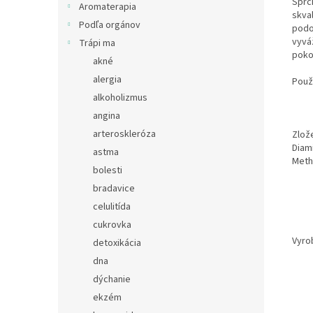
Sprc
Aromaterapia
skval
Podľa orgánov
podo
vyvá
Trápi ma
poko
akné
alergia
Použi
alkoholizmus
angina
arteroskleróza
Zlože
Diami
astma
Meth
bolesti
bradavice
celulitída
cukrovka
Vyro
detoxikácia
dna
dýchanie
ekzém