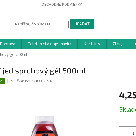
OBCHODNÉ PODMIENKY
HĽADAŤ
Doprava
Telefonická objednávka
Kontakty
Zľavy
chový gél 500ml
 jed sprchový gél 500ml
Značka:
PALACIO CZ S.R.O.
ka
4,2
Jednotk
Skla
cena: