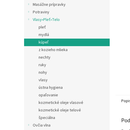
Masážne prípravky
Potraviny
Vlasy•Pleť•Telo
pleť
mydlá
kúpeľ
z kozieho mlieka
nechty
ruky
nohy
vlasy
ústna hygiena
opaľovanie
Popi
kozmetické oleje vlasové
kozmetické oleje telové
špeciálna
Pod
Ovčia vlna