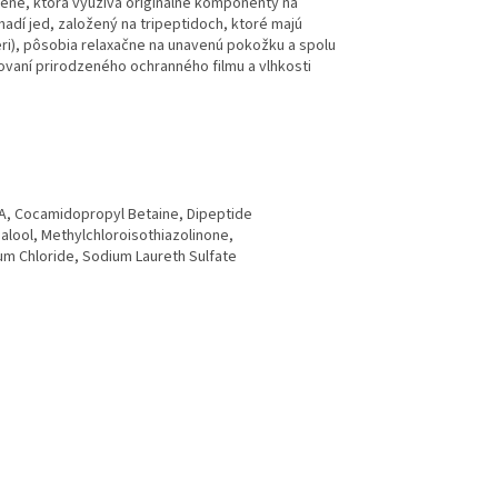
ene, ktorá využíva originálne komponenty na
hadí jed, založený na tripeptidoch, ktoré majú
i), pôsobia relaxačne na unavenú pokožku a spolu
ovaní prirodzeného ochranného filmu a vlhkosti
 DEA, Cocamidopropyl Betaine, Dipeptide
nalool, Methylchloroisothiazolinone,
um Chloride, Sodium Laureth Sulfate