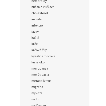
hemeroidy
hučanie v ušiach
cholesterol
imunita
infekcie
jazvy
kašel
kŕče
kŕčové žily
kyselina močová
kurie oko
menopauza
menštruacia
metabolizmus
migréna
mykoza
nádor
nadúvanie