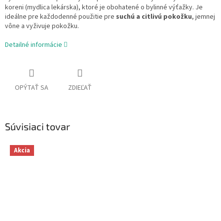
koreni (mydlica lekárska), ktoré je obohatené o bylinné výťažky. Je
ideálne pre každodenné použitie pre
suchú a citlivú pokožku
, jemnej
vône a vyživuje pokožku.
Detailné informácie
OPÝTAŤ SA
ZDIEĽAŤ
Súvisiaci tovar
Akcia