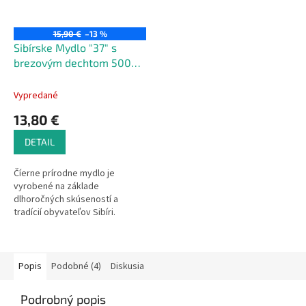
15,90 €
–13 %
Sibírske Mydlo "37" s
brezovým dechtom 500
ml.
Vypredané
13,80 €
DETAIL
Číerne prírodne mydlo je
vyrobené na základe
dlhoročných skúseností a
tradícií obyvateľov Sibíri.
Neobsahuje umelé farbivá ani
vonné prísady. Odporúča sa pre
ľudí s kožnými problémami:
seborea, ekzému, lupienky.
Popis
Podobné (4)
Diskusia
Môže byť použitý ako sprchový
gél a šampón.
Podrobný popis