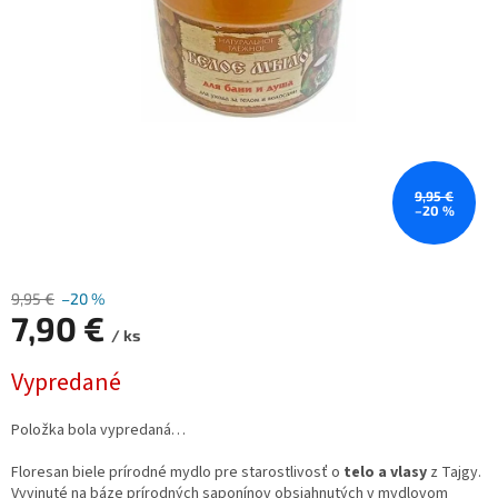
9,95 €
–20 %
9,95 €
–20 %
7,90 €
/ ks
Jednotková
Vypredané
cena:
Položka bola vypredaná…
Floresan biele prírodné mydlo pre starostlivosť o
telo a vlasy
z Tajgy.
Vyvinuté na báze prírodných saponínov obsiahnutých v mydlovom