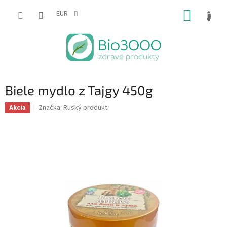
Prejsť
NÁKUP
na
EUR
obsah
KOŠÍK
Biele mydlo z Tajgy 450g
Značka:
Ruský produkt
Akcia