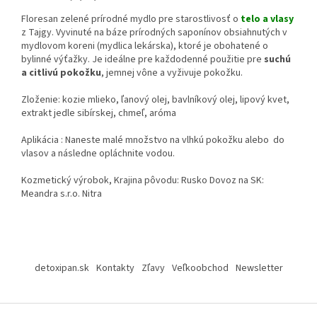
Floresan zelené prírodné mydlo pre starostlivosť o
telo a vlasy
z Tajgy. Vyvinuté na báze prírodných saponínov obsiahnutých v
mydlovom koreni (mydlica lekárska), ktoré je obohatené o
bylinné výťažky. Je ideálne pre každodenné použitie pre
suchú
a citlivú pokožku
, jemnej vône a vyživuje pokožku.
Zloženie: kozie mlieko, ľanový olej, bavlníkový olej, lipový kvet,
extrakt jedle sibírskej, chmeľ, aróma
Aplikácia : Naneste malé množstvo na vlhkú pokožku alebo do
vlasov a následne opláchnite vodou.
Kozmetický výrobok, Krajina pôvodu: Rusko Dovoz na SK:
Meandra s.r.o. Nitra
Z
á
detoxipan.sk
Kontakty
Zľavy
Veľkoobchod
Newsletter
p
ä
t