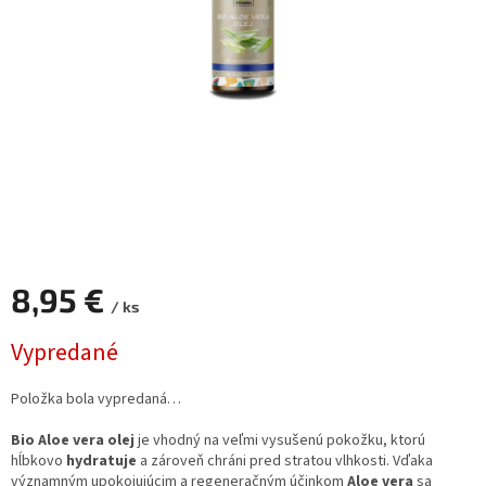
8,95 €
/ ks
Jednotková
Vypredané
cena:
Položka bola vypredaná…
Bio Aloe vera olej
je vhodný na veľmi vysušenú pokožku, ktorú
hĺbkovo
hydratuje
a zároveň chráni pred stratou vlhkosti. Vďaka
významným upokojujúcim a regeneračným účinkom
Aloe vera
sa