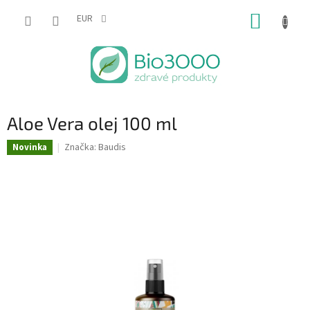
Prejsť
NÁKUP
na
EUR
obsah
KOŠÍK
Aloe Vera olej 100 ml
Značka:
Baudis
Novinka