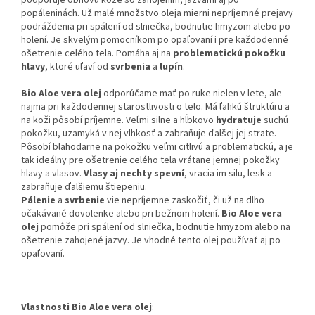
popáleninách. Už malé množstvo oleja mierni nepríjemné prejavy
podráždenia pri spálení od slniečka, bodnutie hmyzom alebo po
holení. Je skvelým pomocníkom po opaľovaní i pre každodenné
ošetrenie celého tela. Pomáha aj na
problematickú pokožku
hlavy
, ktoré uľaví od
svrbenia
a
lupín
.
Bio Aloe vera olej
odporúčame mať po ruke nielen v lete, ale
najmä pri každodennej starostlivosti o telo. Má ľahkú štruktúru a
na koži pôsobí príjemne. Veľmi silne a hĺbkovo
hydratuje
suchú
pokožku, uzamyká v nej vlhkosť a zabraňuje ďalšej jej strate.
Pôsobí blahodarne na pokožku veľmi citlivú a problematickú, a je
tak ideálny pre ošetrenie celého tela vrátane jemnej pokožky
hlavy a vlasov.
Vlasy aj nechty spevní
, vracia im silu, lesk a
zabraňuje ďalšiemu štiepeniu.
Pálenie
a
svrbenie
vie nepríjemne zaskočiť, či už na dlho
očakávané dovolenke alebo pri bežnom holení.
Bio Aloe vera
olej
pomôže pri spálení od slniečka, bodnutie hmyzom alebo na
ošetrenie zahojené jazvy. Je vhodné tento olej používať aj po
opaľovaní.
Vlastnosti Bio Aloe vera olej
: