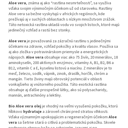
Aloe vera
, známa aj ako “rastlina nesmrteľnosti”, sa využíva
vďaka svojim výnimočným účinkom už od staroveku. Rastliny
Aloe vera sa bežne vyskytujú v afrických regiónoch, kde
prežívajú aj v suchých obliastiach s nízkym množstvom zrážok.
Táto netoxická rastlina ukladá vodu vo svojich listoch, ktoré majú
jedinečný vzhľad a rastú bez stonky.
Aloe vera
je považovaná za zázračnú rastlinu s jedinečnými
účinkami na zdravie, vzhľad pokožky a kvalitu vlasov. Používa sa
aj ako zložka v potravinárskom priemysle a energetických
nápojoch.
Aloe vera
obsahuje viac ako 75 živín, 20 minerálov, 18
aminokyselín, 200 aktívnych enzýmov, vitamíny A, B1, B2, B6 a
B12, vitamín C a E, kyselinu listovú a niacínu. Z minerálov je to
meď, železo, sodík, vápnik, zinok, draslík, horčík, chróm a
mangán. Tieto živiny majú obrovský potenciál v oblasti
vonkajšieho aj vnútorného použitia. Táto exotická rastlina
obsahuje aj ďalšie prospešné látky, ako sú polysacharidy,
mannán, antrachinóny a lektíny.
Bio Aloe vera olej
je vhodný na veľmi vysušenú pokožku, ktorú
hĺbkovo
hydratuje
a zároveň chráni pred stratou vlhkosti.
Vďaka významným upokojujúcim a regeneračným účinkom
Aloe
vera
sa šetrne stará o citlivú a problematickú pokožku. Skvele
podporuje obnovu kože so zahojením, jazvami aj po