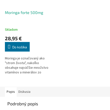
Moringa forte 500mg
Skladom
28,95 €
Do košíka
Moringa je označovaný ako
"strom života", nakoľko
obsahuje najväčšie množstvo
vitamínov a minerálov zo
všetkých rastlín na svete. Iné
názvy MORINGA OLEIFERA -
MALUNGGAY - MORINGA
OLEJODÁRNA.
Popis
Diskusia
Podrobný popis