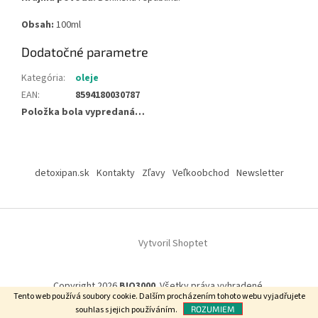
Obsah:
100ml
Dodatočné parametre
Kategória
:
oleje
EAN
:
8594180030787
Položka bola vypredaná…
Z
á
detoxipan.sk
Kontakty
Zľavy
Veľkoobchod
Newsletter
p
ä
t
i
Vytvoril Shoptet
e
Copyright 2026
BIO3000
. Všetky práva vyhradené.
Tento web používá soubory cookie.
Dalším procházením tohoto webu vyjadřujete
souhlas s jejich používáním.
ROZUMIEM