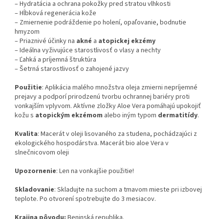
– Hydratácia a ochrana pokožky pred stratou vlhkosti
– Hĺbková regenerácia kože
– Zmiernenie podráždenie po holení, opaľovanie, bodnutie
hmyzom
– Priaznivé účinky na
akné
a
atopickej ekzémy
– Ideálna vyživujúce starostlivosť o vlasy a nechty
– Ľahká a príjemná štruktúra
– Šetrná starostlivosť o zahojené jazvy
Použitie
: Aplikácia malého množstva oleja zmierni nepríjemné
prejavy a podporí prirodzenú tvorbu ochrannej bariéry proti
vonkajším vplyvom. Aktívne zložky Aloe Vera pomáhajú upokojiť
kožu s
atopickým ekzémom
alebo iným typom
dermatitídy
.
Kvalita
: Macerát v oleji lisovaného za studena, pochádzajúci z
ekologického hospodárstva. Macerát bio aloe Vera v
slnečnicovom oleji
Upozornenie
: Len na vonkajšie použitie!
Skladovanie
: Skladujte na suchom a tmavom mieste pri izbovej
teplote. Po otvorení spotrebujte do 3 mesiacov.
Krajina pôvodu:
Beninská republika.