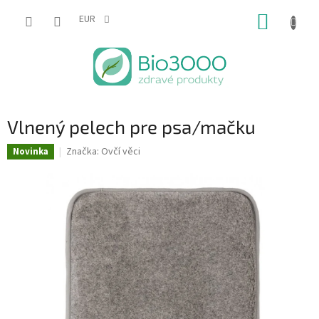
Prejsť
NÁKUP
na
EUR
obsah
KOŠÍK
Vlnený pelech pre psa/mačku
Značka:
Ovčí věci
Novinka