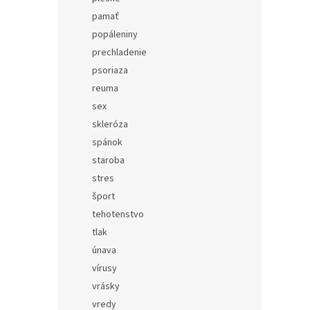
pamať
popáleniny
prechladenie
psoriaza
reuma
sex
skleróza
spánok
staroba
stres
šport
tehotenstvo
tlak
únava
vírusy
vrásky
vredy