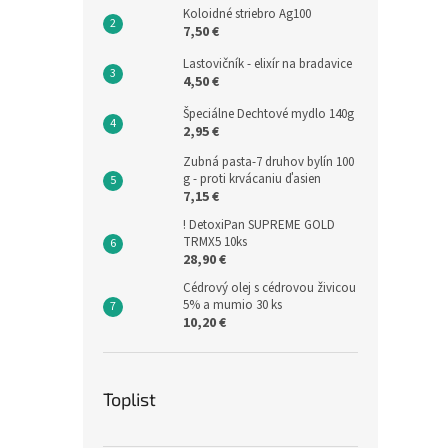
Koloidné striebro Ag100
7,50 €
Lastovičník - elixír na bradavice
4,50 €
Špeciálne Dechtové mydlo 140g
2,95 €
Zubná pasta-7 druhov bylín 100
g - proti krvácaniu ďasien
7,15 €
! DetoxiPan SUPREME GOLD
TRMX5 10ks
28,90 €
Cédrový olej s cédrovou živicou
5% a mumio 30 ks
10,20 €
Toplist