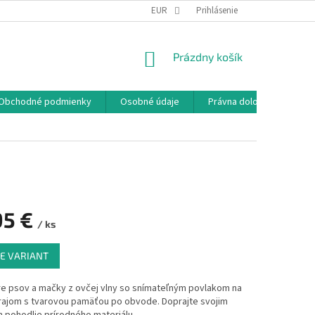
EUR
Prihlásenie
NÁKUPNÝ
Prázdny košík
KOŠÍK
Obchodné podmienky
Osobné údaje
Právna doložka
95 €
/ ks
ová
E VARIANT
re psov a mačky z ovčej vlny so snímateľným povlakom na
krajom s tvarovou pamäťou po obvode. Doprajte svojim