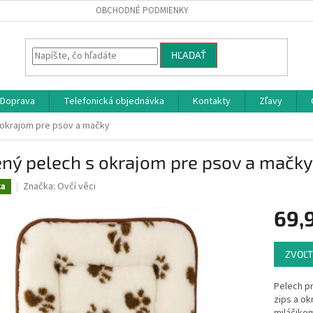
OBCHODNÉ PODMIENKY
HĽADAŤ
Doprava
Telefonická objednávka
Kontakty
Zľavy
 okrajom pre psov a mačky
ný pelech s okrajom pre psov a mačky
Značka:
Ovčí věci
ka
69,
Jednotk
ZVOĽT
cena:
Pelech p
zips a o