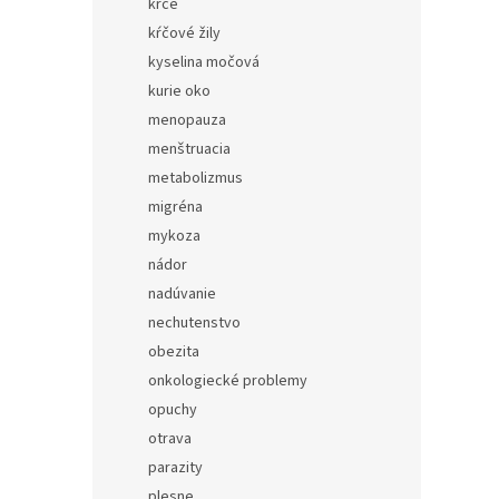
kŕče
kŕčové žily
kyselina močová
kurie oko
menopauza
menštruacia
metabolizmus
migréna
mykoza
nádor
nadúvanie
nechutenstvo
obezita
onkologiecké problemy
opuchy
otrava
parazity
plesne