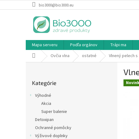
Prejsť
bio3000@bio3000.eu
na
obsah
Mapa serveru
Podľa orgánov
Trápi ma
Domov
Ovčia vlna
ostatné
Vlnený pelech s
B
Vlne
o
Preskočiť
č
Kategórie
kategórie
Novin
n
ý
Výhodné
p
Akcia
a
Super balenie
n
e
Detoxipan
l
Ochranné pomôcky
Výživové doplnky