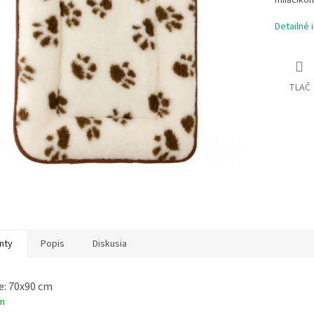
miláčikom
Detailné 
TLAČ
nty
Popis
Diskusia
e: 70x90 cm
m