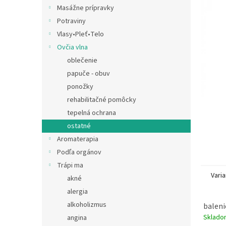
Masážne prípravky
Potraviny
Vlasy•Pleť•Telo
Ovčia vlna
oblečenie
papuče - obuv
ponožky
rehabilitačné pomôcky
tepelná ochrana
ostatné
Aromaterapia
Podľa orgánov
Trápi ma
Varia
akné
alergia
alkoholizmus
baleni
Sklado
angina