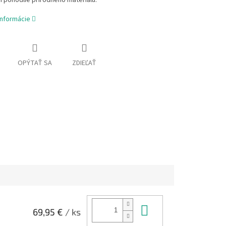
 pohodlie prírodného materiálu.
informácie
OPÝTAŤ SA
ZDIEĽAŤ
Do košíka
69,95 €
/ ks