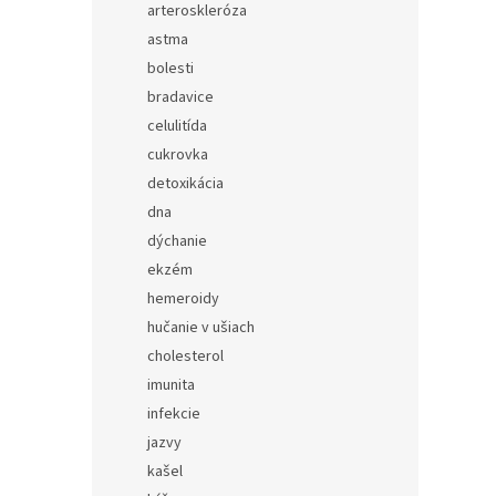
arteroskleróza
astma
bolesti
bradavice
celulitída
cukrovka
detoxikácia
dna
dýchanie
ekzém
hemeroidy
hučanie v ušiach
cholesterol
imunita
infekcie
jazvy
kašel