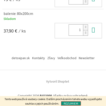
balenie: 80x200cm
Skladom
Do 
37,90 €
/ ks
Z
á
detoxipan.sk
Kontakty
Zľavy
Veľkoobchod
Newsletter
p
ä
t
i
Vytvoril Shoptet
e
Copyright 2026
BIO3000
. Všetky práva vyhradené.
Tento web používá soubory cookie.
Dalším procházením tohoto webu vyjadřujete
souhlas s jejich používáním.
ROZUMIEM