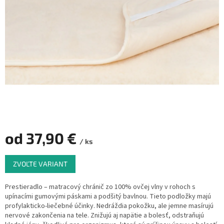
od
37,90 €
/ ks
Jednotková
ZVOĽTE VARIANT
cena:
Prestieradlo – matracový chránič zo 100% ovčej vlny v rohoch s
upínacími gumovými páskami a podšitý bavlnou. Tieto podložky majú
profylakticko-liečebné účinky. Nedráždia pokožku, ale jemne masírujú
nervové zakončenia na tele. Znižujú aj napätie a bolesť, odstraňujú