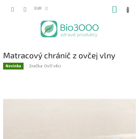
Prejsť
NÁKUP
na
EUR
obsah
KOŠÍK
Matracový chránič z ovčej vlny
Značka:
Ovčí věci
Novinka