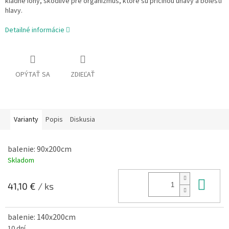
kladné ióny, škodlivé pre organizmus, ktoré sú príčinou únavy a bolestí
hlavy.
Detailné informácie
OPÝTAŤ SA
ZDIEĽAŤ
Varianty
Popis
Diskusia
balenie: 90x200cm
Skladom
Do 
41,10 €
/ ks
balenie: 140x200cm
10 dní