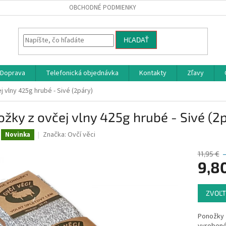
OBCHODNÉ PODMIENKY
HĽADAŤ
Doprava
Telefonická objednávka
Kontakty
Zľavy
 vlny 425g hrubé - Sivé (2páry)
žky z ovčej vlny 425g hrubé - Sivé (2
Značka:
Ovčí věci
Novinka
11,95 €
9,8
Jednotk
ZVOĽT
cena:
Ponožky z