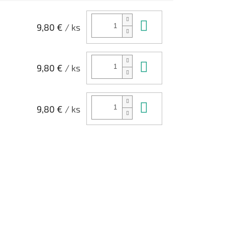
pachom ponožiek pri dlhšom
nosení.
Do košíka
9,80 €
/ ks
Do košíka
9,80 €
/ ks
Do košíka
9,80 €
/ ks