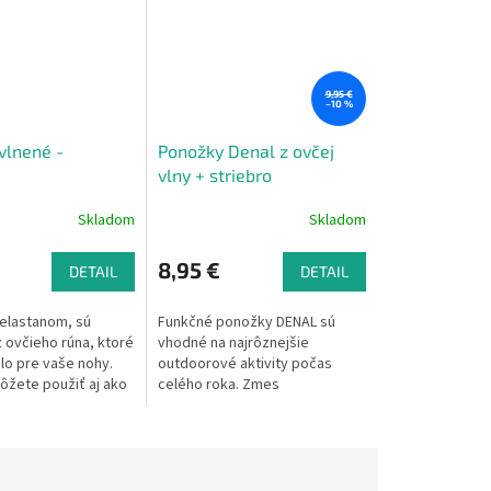
9,95 €
–10 %
vlnené -
Ponožky Denal z ovčej
vlny + striebro
Skladom
Skladom
8,95 €
DETAIL
DETAIL
elastanom, sú
Funkčné ponožky DENAL sú
 ovčieho rúna, ktoré
vhodné na najrôznejšie
lo pre vaše nohy.
outdoorové aktivity počas
žete použiť aj ako
celého roka. Zmes
 zimných topánok,
polyamidového vlákna s iónmi
lebo aj čižiem.
striebra a ovčej vlny merino
00% ovčia vlna MERINO s elastanom.
vlny zabezpečuje trvalú
antibakteriálnu úpravu a navyše
zamedzuje nepríjemným