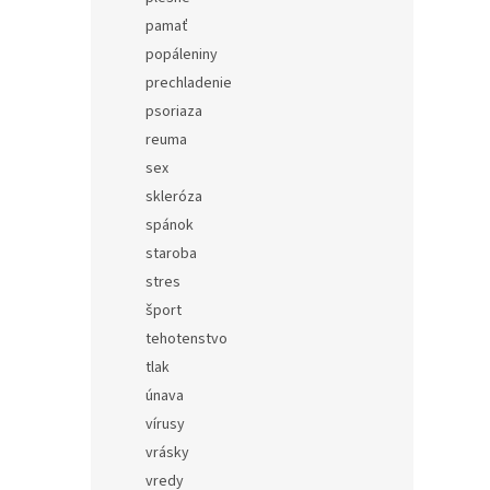
pamať
popáleniny
prechladenie
psoriaza
reuma
sex
skleróza
spánok
staroba
stres
šport
tehotenstvo
tlak
únava
vírusy
vrásky
vredy