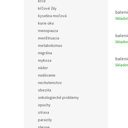
kŕče
úpletu
kŕčové žily
balenie
kyselina močová
Sklado
kurie oko
menopauza
balenie
menštruacia
Sklado
metabolizmus
migréna
balenie
mykoza
Sklado
nádor
nadúvanie
nechutenstvo
obezita
onkologiecké problemy
opuchy
otrava
parazity
plesne