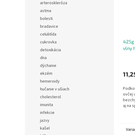
arteroskleróza
astma
bolesti
bradavice
celulitída
425g 
cukrovka
vlny 
detoxikácia
dna
dýchanie
ekzém
11,2
hemeroidy
Podkol
hučanie v ušiach
ovčej 
cholesterol
bezch
imunita
aj na 
voľné
infekcie
vhodné
jazvy
Pranie 
kašel
kusoch
Varia
vlna, 