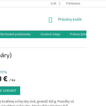
EUR
Prihlásenie
NÁKUPNÝ
Prázdny košík
KOŠÍK
Obchodné podmienky
Osobné údaje
Právna doložka
páry)
–17 %
0 €
/ ks
ová
E VARIANT
 kvalitnej ovčej vlny sivé, gramáž 425 g. Ponožky sú