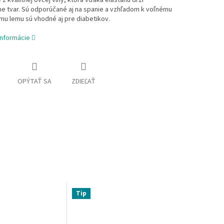
z kvalitnej ovčej vlny, ktorá vďaka elastanu drží
e tvar. Sú odporúčané aj na spanie a vzhľadom k voľnému
u lemu sú vhodné aj pre diabetikov.
informácie
OPÝTAŤ SA
ZDIEĽAŤ
Tip