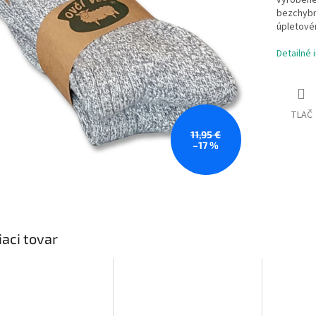
vyrobené 
bezchybn
úpletovém
Detailné 
TLAČ
11,95 €
–17 %
iaci tovar