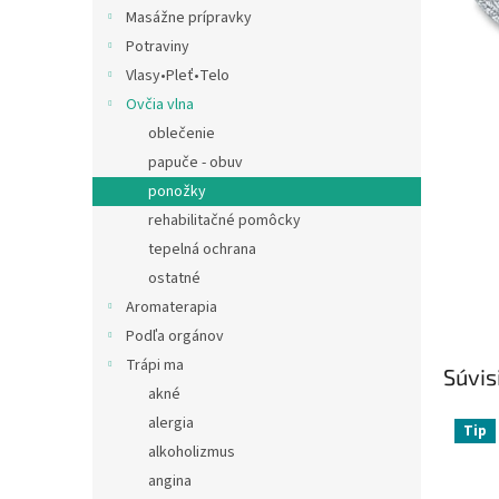
Masážne prípravky
Potraviny
Vlasy•Pleť•Telo
Ovčia vlna
oblečenie
papuče - obuv
ponožky
rehabilitačné pomôcky
tepelná ochrana
ostatné
Aromaterapia
Podľa orgánov
Trápi ma
Súvis
akné
alergia
Tip
alkoholizmus
angina