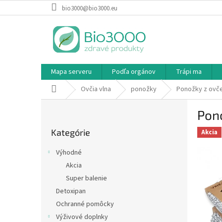
Prejsť
bio3000@bio3000.eu
na
obsah
Mapa serveru
Podľa orgánov
Trápi ma
Domov
Ovčia vlna
ponožky
Ponožky z ovčej
B
Pono
o
Preskočiť
č
Kategórie
kategórie
Akcia
n
ý
Výhodné
p
Akcia
a
Super balenie
n
e
Detoxipan
l
Ochranné pomôcky
Výživové doplnky