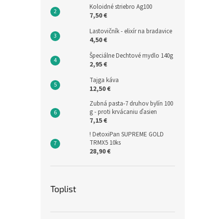
Koloidné striebro Ag100
7,50 €
Lastovičník - elixír na bradavice
4,50 €
Špeciálne Dechtové mydlo 140g
2,95 €
Tajga káva
12,50 €
Zubná pasta-7 druhov bylín 100
g - proti krvácaniu ďasien
7,15 €
! DetoxiPan SUPREME GOLD
TRMX5 10ks
28,90 €
Toplist