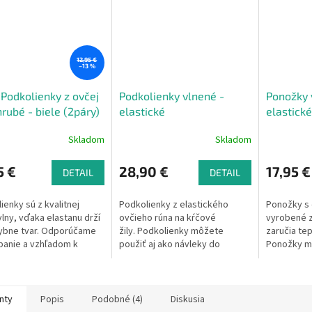
12,95 €
–13 %
Podkolienky z ovčej
Podkolienky vlnené -
Ponožky 
hrubé - biele (2páry)
elastické
elastické
Skladom
Skladom
5 €
28,90 €
17,95 €
DETAIL
DETAIL
ienky sú z kvalitnej
Podkolienky z elastického
Ponožky s 
vlny, vďaka elastanu drží
ovčieho rúna na kŕčové
vyrobené z
ybne tvar. Odporúčame
žily. Podkolienky môžete
zaručia tep
spanie a vzhľadom k
použiť aj ako návleky do
Ponožky mô
mu úpletovému lemu sú
zimných topánok, lyžiarok
návleky do
 aj pre diabetikov.
alebo čižiem.
lyžiarok, a
na 30 °C. V balení po 2
Materiál 1
. Materiál: 80% ovčia
nty
Popis
Podobné (4)
Diskusia
20% elastan, gramáž