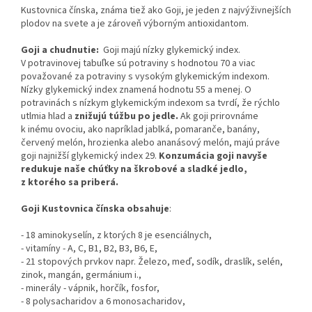
Kustovnica čínska, známa tiež ako Goji, je jeden z najvýživnejších
plodov na svete a je zároveň výborným antioxidantom.
Goji a chudnutie:
Goji majú nízky glykemický index.
V potravinovej tabuľke sú potraviny s hodnotou 70 a viac
považované za potraviny s vysokým glykemickým indexom.
Nízky glykemický index znamená hodnotu 55 a menej. O
potravinách s nízkym glykemickým indexom sa tvrdí, že rýchlo
utlmia hlad a
znižujú túžbu po jedle.
Ak goji prirovnáme
k inému ovociu, ako napríklad jablká, pomaranče, banány,
červený melón, hrozienka alebo ananásový melón, majú práve
goji najnižší glykemický index 29.
Konzumácia goji navyše
redukuje naše chúťky na škrobové a sladké jedlo,
z ktorého sa priberá.
Goji Kustovnica čínska obsahuje
:
- 18 aminokyselín, z ktorých 8 je esenciálnych,
- vitamíny - A, C, B1, B2, B3, B6, E,
- 21 stopových prvkov napr. Železo, meď, sodík, draslík, selén,
zinok, mangán, germánium i.,
- minerály - vápnik, horčík, fosfor,
- 8 polysacharidov a 6 monosacharidov,