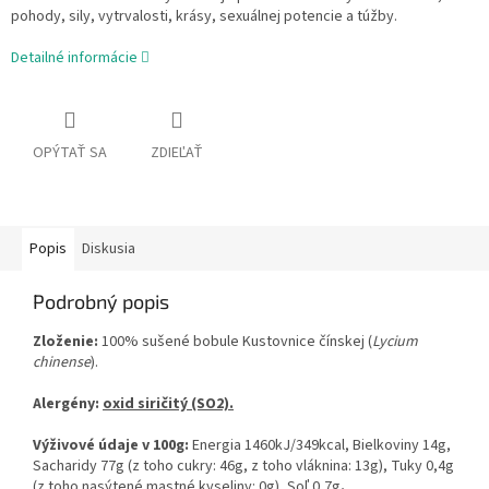
pohody, sily, vytrvalosti, krásy, sexuálnej potencie a túžby.
Detailné informácie
OPÝTAŤ SA
ZDIEĽAŤ
Popis
Diskusia
Podrobný popis
Zloženie:
100% sušené bobule Kustovnice čínskej (
Lycium
chinense
).
Alergény:
oxid siričitý (SO2).
Výživové údaje v 100g:
Energia 1460kJ/349kcal, Bielkoviny 14g,
Sacharidy 77g (z toho cukry: 46g, z toho vláknina: 13g), Tuky 0,4g
(z toho nasýtené mastné kyseliny: 0g), Soľ 0,7g
.