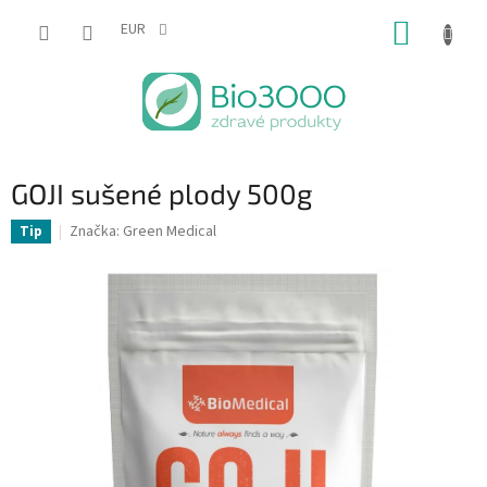
Prejsť
NÁKUP
na
EUR
obsah
KOŠÍK
GOJI sušené plody 500g
Značka:
Green Medical
Tip