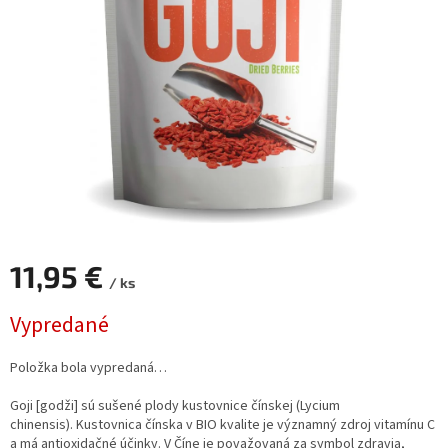
11,95 €
/ ks
Jednotková
Vypredané
cena:
Položka bola vypredaná…
Goji [godži] sú sušené plody kustovnice čínskej (Lycium
chinensis). Kustovnica čínska v BIO kvalite je významný zdroj vitamínu C
a má antioxidačné účinky. V Číne je považovaná za symbol zdravia,