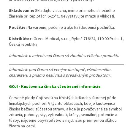
Skladovanie:
Skladujte v suchu, mimo priameho slnečného
žiarenia pri teplotách 6-25°C. Nevystavujte mrazu a vlhkosti.
Použitie:
Na varenie, pečenie a ako každodenná pochúťka.
Distribútor:
Green Medical, s.r.o., Rybná 716/24, 110 00 Praha 1,
Česká republika
Informácie uvedené nad čiarou sú zhodné s etiketou produktu
Informácie pod čiarou sú verejne dostupné, všeobecného
charakteru a priamo nesúvisia s predávaným produktom.
GOJI - Kustovnica čínska všeobecné informácie
Červené plody Goji rastú na tŕnistých kríkoch v úrodnej pôde
himalájskych podhorí. V týchto oblastiach, kde je kustovnica
čínska bežnou súčasťou stravy, a kde je považovaná za symbol
zdravia, pohody, sily, vytrvalosti, krásy, sexuálnej potencie a
túžby, nájdeme obyvateľstvo s najdlhšou priemernou dĺžkou
života na Zemi.