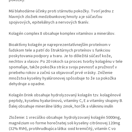
Má blahodárne účinky proti stárnutiu pokožky. Tvorí jednu z
hlavných zložiek medzibunkovej hmoty a je súčasťou
spojivových, epiteliálnych a nervových tkanív.
Kolagén complex 8 obsahuje komplex vitamínov a minerálov.
Bioaktívny kolagén je najreprezentatívnejším proteínom v
ľudskom tele a patrí do štruktúrnych proteínov s funkciou
poskytovania podpory a tvaru. Je to dôležitá súčasť kože,
nechtov a vlasov. Po 20 rokoch sa proces tvorby kolagénu v tele
spomaľuje, takže pokožka stráca svoju pevnosť a pružnosť v
priebehu rokov a začnú sa objavovať prvé vrásky. Zníženie
množstva kyseliny hyalúronovej spôsobuje to že sa pokožka
dehydruje a opadne.
Kolagén Drink obsahuje hydrolyzovaný kolagén tzv. kolagénové
peptidy, kyselinu hyalurónovú, vitamíny C, E a vitamíny skupiny B.
Ďalej obsahuje minerálne látky zinok, horčík a vlákninu inulín
Zloženie: 1 vrecúško obsahuje: hydrolyzovaný kolagén 5000mg,
magnézium vo forme horečnatej soli kyseliny citrónovej 120mg
(32% RVH), protihrudkujúca látka: oxid kremičitý, vitamín C vo