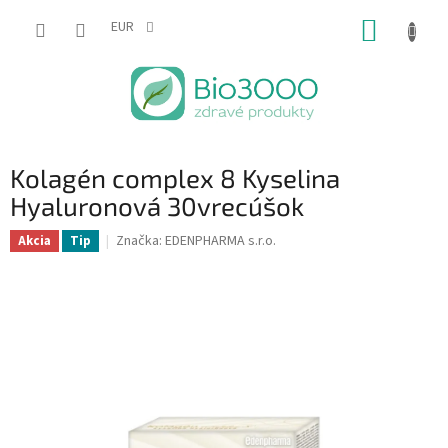
Prejsť
NÁKUP
na
EUR
obsah
KOŠÍK
Kolagén complex 8 Kyselina
Hyaluronová 30vrecúšok
Značka:
EDENPHARMA s.r.o.
Akcia
Tip