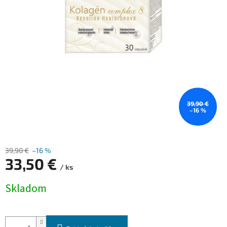
39,90 €
–16 %
39,90 €
–16 %
33,50 €
/ ks
Jednotková
Skladom
cena: