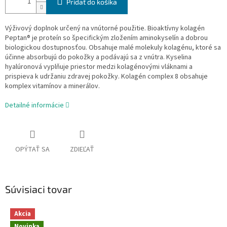
Pridať do košíka
Výživový doplnok určený na vnútorné použitie. Bioaktívny kolagén
Peptan® je proteín so špecifickým zložením aminokyselín a dobrou
biologickou dostupnosťou. Obsahuje malé molekuly kolagénu, ktoré sa
účinne absorbujú do pokožky a podávajú sa z vnútra. Kyselina
hyalúronová vyplňuje priestor medzi kolagénovými vláknami a
prispieva k udržaniu zdravej pokožky. Kolagén complex 8 obsahuje
komplex vitamínov a minerálov.
Detailné informácie
OPÝTAŤ SA
ZDIEĽAŤ
Súvisiaci tovar
Akcia
Novinka