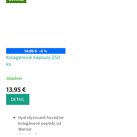
14,95 €
–6 %
Kolagénové kapsuly 250
ks
Skladom
13,95 €
DETAIL
Hydrolyzované hovädzie
kolagénové peptidy od
Warrior.
Zdroj bielkovinovej