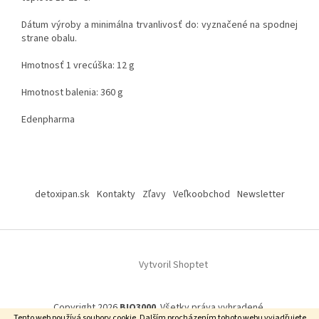
Dátum výroby a minimálna trvanlivosť do: vyznačené na spodnej
strane obalu.
Hmotnosť 1 vrecúška: 12 g
Hmotnost balenia: 360 g
Edenpharma
Z
á
detoxipan.sk
Kontakty
Zľavy
Veľkoobchod
Newsletter
p
ä
t
i
Vytvoril Shoptet
e
Copyright 2026
BIO3000
. Všetky práva vyhradené.
Tento web používá soubory cookie.
Dalším procházením tohoto webu vyjadřujete