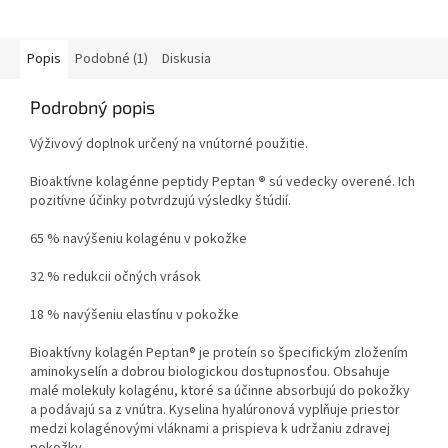
energie.
550mg v 1 kapsule.
Energia, pokožka, šľachy,
Popis
Podobné (1)
Diskusia
kosti.
Vynikajúca stráviteľnosť a
Podrobný popis
vstrebateľnosť.
Vhodný doplnok najmä
Výživový doplnok určený na vnútorné použitie.
pre športovcov.
Bioaktívne kolagénne peptidy Peptan
®
sú vedecky overené. Ich
pozitívne účinky potvrdzujú výsledky štúdií.
65 % navýšeniu kolagénu v pokožke
32 % redukcii očných vrások
18 % navýšeniu elastínu v pokožke
Bioaktívny kolagén Peptan® je proteín so špecifickým zložením
aminokyselín a dobrou biologickou dostupnosťou. Obsahuje
malé molekuly kolagénu, ktoré sa účinne absorbujú do pokožky
a podávajú sa z vnútra. Kyselina hyalúronová vyplňuje priestor
medzi kolagénovými vláknami a prispieva k udržaniu zdravej
pokožky.