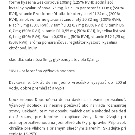
forme kyselina L-askorbová 100mg (125% RVH); sodná soľ
kyseliny hyalururónovej 75 mg, kalcium pantotenát 33 mg (550%
RVH), vitamín E vo forme DL-alfa-tokoferyl acetát 24 mg (200%
RVH), zinok vo forme glukonát zinočnatý 10,32 mg (100% RVH),
Niacín 8 mg (50% RVH), vitamínu B2 0,7 mg (50% RVH); vitamín B6
0,7 mg (50% RVH), vitamín B1 0,55 mg (50% RVH), kyselina listová
0,1 mg (50% RVH), Biotín 0,025 mg (50% RVH), vitamín B12 1,25 ug
(50% RVH), aróma pomarančová, regulátor kyslosti: kyselina
citrónová, inulín,
sladidlá: sukralóza 9mg, glykozidy steviolu 8,1mg.
*RVH – referenčná výživová hodnota.
Dávkovanie: 1-krát denne jedno vrecúško vysypať do 200ml
vody, dobre premiešať a vypiť
Upozornenie: Doporučená denná dávka sa nesmie presiahnuť.
Výživový doplnok sa nesmie používať ako náhrada rozmanitej
stravy. Uskladňujte mimo dosahu malých detí. Nevhodné pre deti
do 3 rokov, pre tehotné a dojčiace ženy. Nepoužívajte pri
známej precitlivenosti na jednotlivé zložky prípravku. Prípravok
chráňte pre vlhkom a priamym slnečným žiarením. Skladujte pri
teplote 15-25°C.