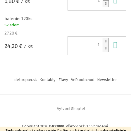
6,80 €
/ ks
balenie: 120ks
Skladom
27,20 €
Do 
24,20 €
/ ks
Z
á
detoxipan.sk
Kontakty
Zľavy
Veľkoobchod
Newsletter
p
ä
t
i
Vytvoril Shoptet
e
Copyright 2026
BIO3000
. Všetky práva vyhradené.
Tento web používá soubory cookie.
Dalším procházením tohoto webu vyjadřujete