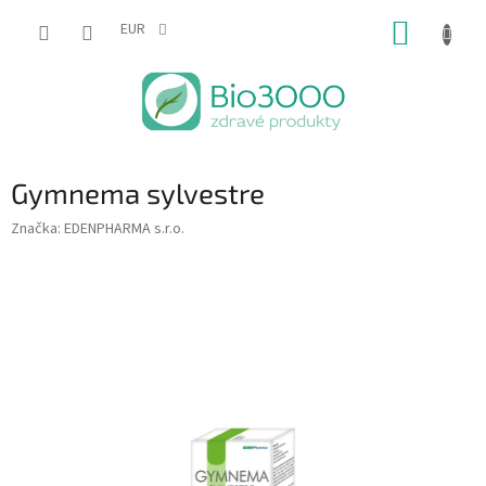
Prejsť
NÁKUP
na
EUR
obsah
KOŠÍK
Gymnema sylvestre
Značka:
EDENPHARMA s.r.o.