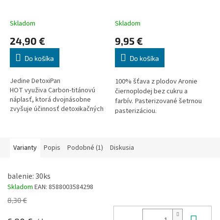
Skladom
Skladom
24,90 €
9,95 €
Do košíka
Do košíka
Jedine DetoxiPan
100% šťava z plodov Aronie
HOT využiva Carbon-titánovú
čiernoplodej bez cukru a
náplasť, ktorá dvojnásobne
farbív.
Pasterizované šetrnou
zvyšuje účinnosť detoxikačných
pasterizáciou.
vankúšikov. Klinické štúdie
naznačujú, že pravidelné
užívanie detoxipad HOT WRX
znižuje vznik faktorov
Varianty
Popis
Podobné (1)
Diskusia
spojených s diabetes a slúži ako
prevencia poškodenia pečene,
obličiek a zároveň ....
balenie: 30ks
Skladom
EAN:
8588003584298
8,30 €
Do 