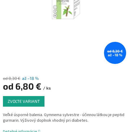
od 8,30 €
až –18 %
od 8,30 €
až –18 %
od
6,80 €
/ ks
Jednotková
ZVOĽTE VARIANT
cena:
Veľké úsporné balenia. Gymnema sylvestre - účinnou látkou je peptid
gurmarin. Výživový doplnok vhodný pri diabetes.
Detailné informácie