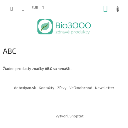
Prejsť
NÁKUP
na
EUR
obsah
KOŠÍK
ABC
Žiadne produkty značky
ABC
sa nenašli...
Z
á
detoxipan.sk
Kontakty
Zľavy
Veľkoobchod
Newsletter
p
ä
t
i
Vytvoril Shoptet
e