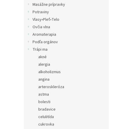
Masážne prípravky
Potraviny
Vlasy•Pleť•Telo
Ovčia vlna
Aromaterapia
Podľa orgánov
Trápi ma
akné
alergia
alkoholizmus
angina
arteroskleróza
astma
bolesti
bradavice
celulitída
cukrovka