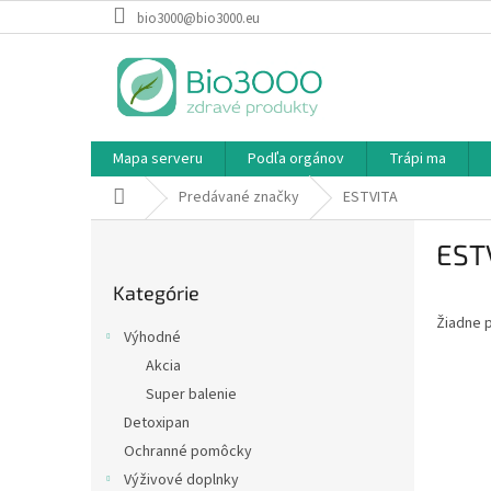
Prejsť
bio3000@bio3000.eu
na
obsah
Mapa serveru
Podľa orgánov
Trápi ma
Domov
Predávané značky
ESTVITA
B
EST
o
Preskočiť
č
Kategórie
kategórie
n
Žiadne 
ý
Výhodné
p
Akcia
a
Super balenie
n
e
Detoxipan
l
Ochranné pomôcky
Výživové doplnky