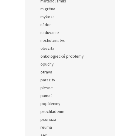
metabolizmus
migréna
mykoza
nádor
nadúvanie
nechutenstvo
obezita
onkologiecké problemy
opuchy
otrava
parazity
plesne
pamať
popáleniny
prechladenie
psoriaza
reuma
sex