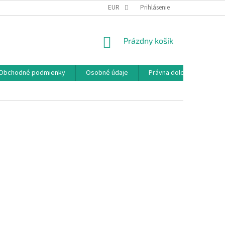
EUR
Prihlásenie
NÁKUPNÝ
Prázdny košík
KOŠÍK
Obchodné podmienky
Osobné údaje
Právna doložka