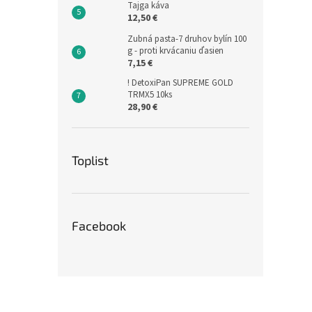
Tajga káva
12,50 €
Zubná pasta-7 druhov bylín 100
g - proti krvácaniu ďasien
7,15 €
! DetoxiPan SUPREME GOLD
TRMX5 10ks
28,90 €
Toplist
Facebook
Z
á