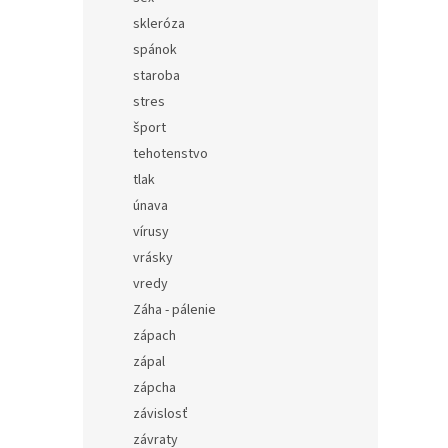
skleróza
spánok
staroba
stres
šport
tehotenstvo
tlak
únava
vírusy
vrásky
vredy
Záha - pálenie
zápach
zápal
zápcha
závislosť
závraty