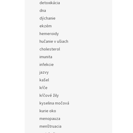
detoxikácia
dna
dýchanie
ekzém
hemeroidy
hučanie v ušiach
cholesterol
imunita
infekcie
jazvy
kašel
kŕče
kŕčové žily
kyselina močová
kurie oko
menopauza
menštruacia