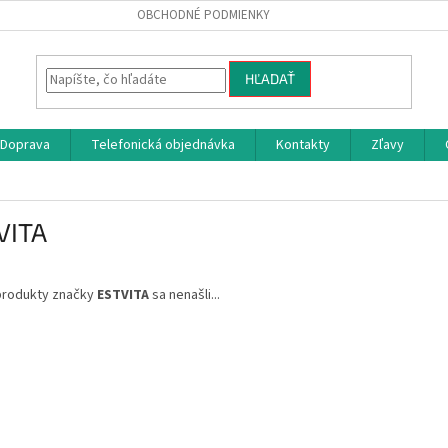
OBCHODNÉ PODMIENKY
HĽADAŤ
Doprava
Telefonická objednávka
Kontakty
Zľavy
VITA
produkty značky
ESTVITA
sa nenašli...