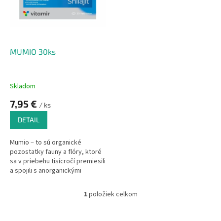
r
d
o
u
d
k
u
t
k
o
MUMIO 30ks
t
v
o
v
Skladom
7,95 €
/ ks
DETAIL
Mumio – to sú organické
pozostatky fauny a flóry, ktoré
sa v priebehu tisícročí premiesili
a spojili s anorganickými
skalnými minerálmi.
1
položiek celkom
O
v
l
Z