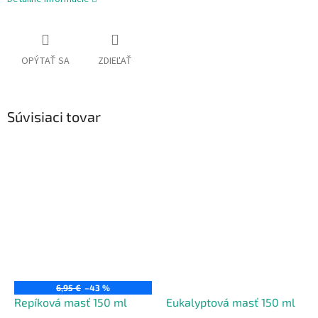
OPÝTAŤ SA
ZDIEĽAŤ
Súvisiaci tovar
6,95 €
–43 %
Repíková masť 150 ml
Eukalyptová masť 150 ml