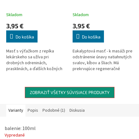
Skladom
Skladom
3,95 €
3,95 €
Do košíka
Do košíka
Masť s výťažkom z repíka
Eukalyptová masť - k masáži pre
lekárskeho sa užíva pri
odstránenie únavy natiahnutých
drobných odreninách,
svalov, kĺbov a šliach. Má
prasklinách, a ďalších kožných
prekrvujúce regeneračné
ochorení (vzniknutých
účinky. Je vhodná ako
mechanickým pôsobením). Je
PREHRIEVACÍ zábal.
osvedčeným pomocníkom pri
zápaloch nechtového lôžka či
ZOBRAZIŤ VŠETKY SÚVISIACE PRODUKTY
záderoch.
Varianty
Popis
Podobné (1)
Diskusia
balenie: 100ml
Vypredané