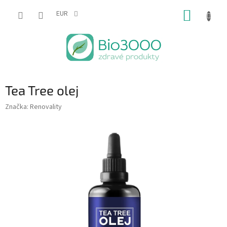
Prejsť
NÁKUP
na
EUR
obsah
KOŠÍK
Tea Tree olej
Značka:
Renovality