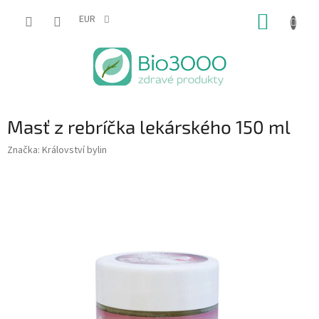
Prejsť
NÁKUP
na
EUR
obsah
KOŠÍK
Masť z rebríčka lekárského 150 ml
Značka:
Království bylin