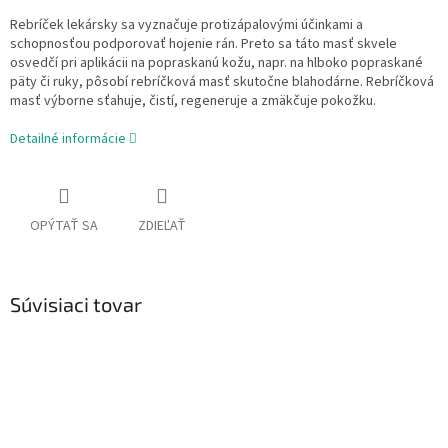
Rebríček lekársky sa vyznačuje protizápalovými účinkami a
schopnosťou podporovať hojenie rán. Preto sa táto masť skvele
osvedčí pri aplikácii na popraskanú kožu, napr. na hlboko popraskané
päty či ruky, pôsobí rebríčková masť skutočne blahodárne. Rebríčková
masť výborne sťahuje, čistí, regeneruje a zmäkčuje pokožku.
Detailné informácie
OPÝTAŤ SA
ZDIEĽAŤ
Súvisiaci tovar