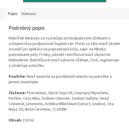
Popis
Diskusia
Podrobný popis
Rebríček lekársky sa vyznačuje protizápalovými účinkami a
schopnosťou podporovať hojenie rán. Preto sa táto masť skvele
osvedčí pri aplikácii na popraskanú kožu, napr. na hlboko
popraskané päty či ruky, pôsobí rebríčková masť skutočne
blahodárne. Rebríčková masť výborne sťahuje, čistí, regeneruje
a zmäkčuje pokožku.
Použitie:
Masť naneste na postihnuté miesto na pokožke a
jemne vmasírujte.
Zloženie:
Petrolatum, Glycín Soja Oil, Izopropyl Myristate,
Parfém, Cera Alba, Sodium Chloride, Sodium Sulfate, Hexyl
Cinnamal, Limonene, Achillea Millefolium Extract, Linalool, Zea
Mays Oil, Beta-Carotene, CI 42090.
Obsah:
150 ml