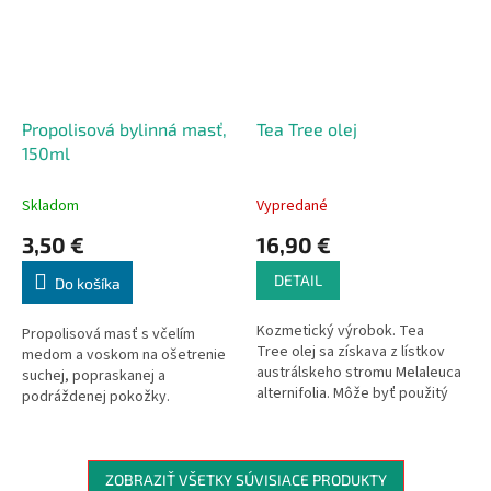
Propolisová bylinná masť,
Tea Tree olej
150ml
Skladom
Vypredané
3,50 €
16,90 €
DETAIL
Do košíka
Kozmetický výrobok. Tea
Propolisová masť s včelím
Tree olej sa získava z lístkov
medom a voskom na ošetrenie
austrálskeho stromu Melaleuca
suchej, popraskanej a
alternifolia. Môže byť použitý
podráždenej pokožky.
ako čistý olej alebo účinná látka
v kozmetických výrobkoch pre
každý typ pokožky.
ZOBRAZIŤ VŠETKY SÚVISIACE PRODUKTY