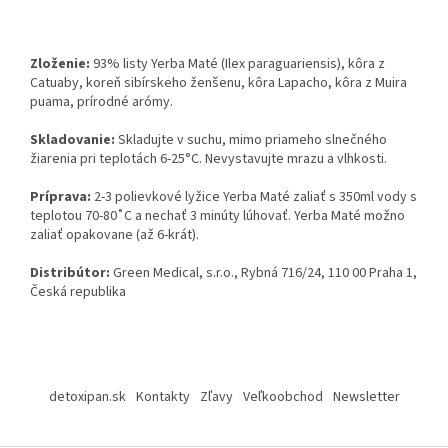
Zloženie:
93% listy Yerba Maté (Ilex paraguariensis), kôra z
Catuaby, koreň sibírskeho ženšenu, kôra Lapacho, kôra z Muira
puama, prírodné arómy.
Skladovanie:
Skladujte v suchu, mimo priameho slnečného
žiarenia pri teplotách 6-25°C. Nevystavujte mrazu a vlhkosti.
Príprava:
2-3 polievkové lyžice Yerba Maté zaliať s 350ml vody s
teplotou 70-80˚C a nechať 3 minúty lúhovať. Yerba Maté možno
zaliať opakovane (až 6-krát).
Distribútor:
Green Medical, s.r.o., Rybná 716/24, 110 00 Praha 1,
Česká republika
Z
á
detoxipan.sk
Kontakty
Zľavy
Veľkoobchod
Newsletter
p
ä