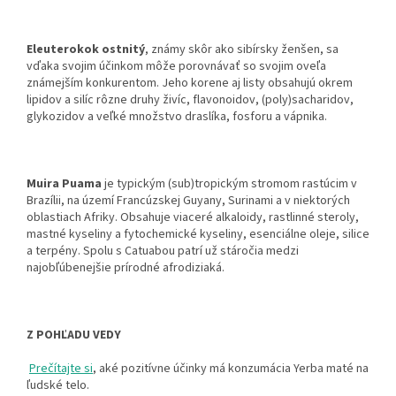
Eleuterokok ostnitý
, známy skôr ako sibírsky ženšen, sa
vďaka svojim účinkom môže porovnávať so svojim oveľa
známejším konkurentom. Jeho korene aj listy obsahujú okrem
lipidov a silíc rôzne druhy živíc, flavonoidov, (poly)sacharidov,
glykozidov a veľké množstvo draslíka, fosforu a vápnika.
Muira Puama
je typickým (sub)tropickým stromom rastúcim v
Brazílii, na území Francúzskej Guyany, Surinami a v niektorých
oblastiach Afriky. Obsahuje viaceré alkaloidy, rastlinné steroly,
mastné kyseliny a fytochemické kyseliny, esenciálne oleje, silice
a terpény. Spolu s Catuabou patrí už stáročia medzi
najobľúbenejšie prírodné afrodiziaká.
Z POHĽADU VEDY
Prečítajte
si
, aké pozitívne účinky má konzumácia Yerba maté na
ľudské telo.