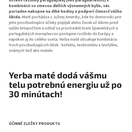
lístkov cezmíny paraguajskej (llex paraguariensis) v
kombinácii so zmesou ďalších významných bylín, vás
poriadne nakopne na dlhé hodiny a podporí činnosť vášho
libida.
Maté pochádza z Južnej Ameriky, kde ho domorodci pre
jeho povzbudzujúce účinky popíjali alebo žuvali už dávno pred
naším letopočtom a odtiaľ sa prostredníctvom španielskych a
portugalských moreplavcov postupne rozšírilo do Európy a
napokon aj do celého sveta. Yerba maté obsahuje kombináciu
troch povzbudzujúcich látok - kofeínu, teobromínu a teofylínu,
známych tiež ako mateín.
Yerba maté dodá vášmu
telu potrebnú energiu už po
30 minútach!
ÚČINNÉ ZLOŽKY PRODUKTU