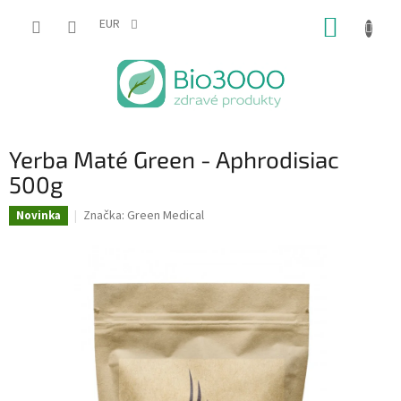
Prejsť
NÁKUP
na
EUR
obsah
KOŠÍK
Yerba Maté Green - Aphrodisiac
500g
Značka:
Green Medical
Novinka