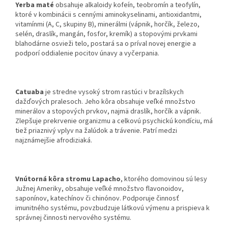
Yerba maté
obsahuje alkaloidy kofeín, teobromín a teofylín,
ktoré v kombinácii s cennými aminokyselinami, antioxidantmi,
vitamínmi (A, C, skupiny B), minerálmi (vápnik, horčík, železo,
selén, draslík, mangán, fosfor, kremík) a stopovými prvkami
blahodárne osvieži telo, postará sa o príval novej energie a
podporí oddialenie pocitov únavy a vyčerpania.
Catuaba
je stredne vysoký strom rastúci v brazílskych
dažďových pralesoch. Jeho kôra obsahuje veľké množstvo
minerálov a stopových prvkov, najmä draslík, horčík a vápnik.
Zlepšuje prekrvenie organizmu a celkovú psychickú kondíciu, má
tiež priaznivý vplyv na žalúdok a trávenie. Patrí medzi
najznámejšie afrodiziaká.
Vnútorná kôra stromu Lapacho
, ktorého domovinou sú lesy
Južnej Ameriky, obsahuje veľké množstvo flavonoidov,
saponínov, katechínov či chinónov. Podporuje činnosť
imunitného systému, povzbudzuje látkovú výmenu a prispieva k
správnej činnosti nervového systému.