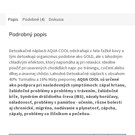
neuvediete Váš výber, tak Vám
namixujeme príslušný počet
druhov.
Popis
Podobné (4)
Diskusia
Podrobný popis
Detoxikačné náplasti AQUA COOL odstraňujú z tela ťažké kovy a
tým detoxikujú organizmus podobne ako GOLD, ale s lahodným
chladivým efektom, ktorý napomáha aj pri relaxácii. Ideálne
použiť pri unavených chodidlách napr. po tréningu, cvičení alebo
dlhej a únavnej chôdzi. Lahodné Detoxikačné náplasti s obsahom
40% Turmalínu a 16% Mäty piepornej.
AQUA COOL sú určené
ako podpora pri nasledovných symptómoch: zápal hrtanu,
žalúdočné problémy a problémy s trávením, žalúdočné
kŕče, Syndróm dráždivého čreva (IBS), návaly horúčavy,
náladovosť, problémy s pamäťou - učením, rôzne bolesti
aj chronické, migréna, nadúvanie a plynatosť, zápcha,
zápaly, problémy so žlčníkom a pečeňou.