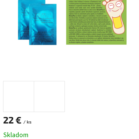
22 €
/ ks
Jednotková
Skladom
cena: