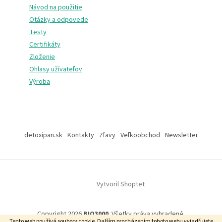
Návod na použitie
Otázky a odpovede
Testy
Certifikáty
Zloženie
Ohlasy užívateľov
Výroba
Z
á
detoxipan.sk
Kontakty
Zľavy
Veľkoobchod
Newsletter
p
ä
t
i
Vytvoril Shoptet
e
Copyright 2026
BIO3000
. Všetky práva vyhradené.
Tento web používá soubory cookie.
Dalším procházením tohoto webu vyjadřujete