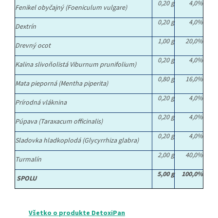
0,20 g
4,0%
Fenikel obyčajný (Foeniculum vulgare)
0,20 g
4,0%
Dextrín
1,00 g
20,0%
Drevný ocot
0,20 g
4,0%
Kalina slivoňolistá Viburnum prunifolium)
0,80 g
16,0%
Mata pieporná (Mentha piperita)
0,20 g
4,0%
Prírodná vláknina
0,20 g
4,0%
Púpava (Taraxacum officinalis)
0,20 g
4,0%
Sladovka hladkoplodá (Glycyrrhiza glabra)
2,00 g
40,0%
Turmalín
5,00 g
100,0%
SPOLU
Všetko o produkte DetoxiPan