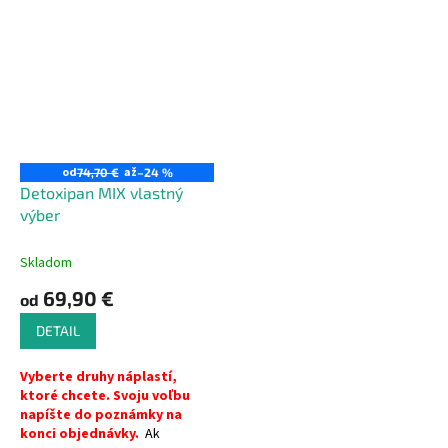
od
až
74,70 €
–24 %
Detoxipan MIX vlastný
výber
Skladom
69,90 €
od
DETAIL
Vyberte druhy náplastí,
ktoré chcete. Svoju voľbu
napíšte do poznámky na
konci objednávky.
Ak