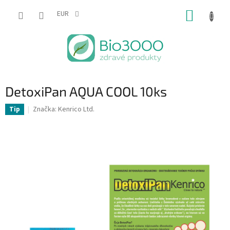
Prejsť
NÁKUP
na
EUR
obsah
KOŠÍK
DetoxiPan AQUA COOL 10ks
Značka:
Kenrico Ltd.
Tip