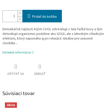
Pridať do košíka
Detoxikačné náplasti AQUA COOL odstraňujú z tela ťažké kovy a tým
detoxikujú organizmus podobne ako GOLD, ale s lahodným chladivým
efektom, ktorý napomáha aj pri relaxácií. Ideálne pre unavené
chodidla....
Detailné informácie
OPÝTAŤ SA
ZDIEĽAŤ
Súvisiaci tovar
Akcia